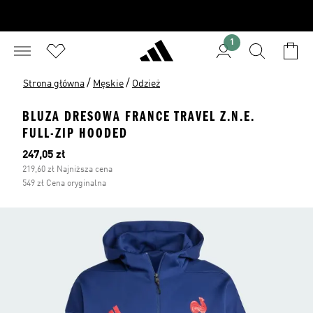
1
/
/
Strona główna
Męskie
Odzież
BLUZA DRESOWA FRANCE TRAVEL Z.N.E.
FULL-ZIP HOODED
Bieżąca cena
247,05 zł
219,60 zł Najniższa cena
549 zł Cena oryginalna