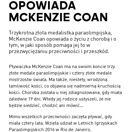
OPOWIADA
MCKENZIE COAN
Trzykrotna złota medalistka paraolimpijska,
McKenzie Coan opowiada o życiu z chorobą i o
tym, w jaki sposób pomaga jej to w
przezwyciężaniu przeciwności i przeszkód.
Pływaczka McKenzie Coan ma na swoim koncie trzy
złote medale paraolimpijskie i cztery złote medale
mistrzostw świata. Ma także, niestety, wrodzoną
łamliwość kości, co objawia się nadmierną kruchością
kości. Choroba została u niej zdiagnozowana, gdy miała
zaledwie 19 dni. Wtedy jej rodzice usłyszeli, że nie
będzie siedzieć, chodzić ani mówić...
Mimo wszelkich przeciwności zaczęła pływać, gdy
miała cztery lata. Wzięła udział w Letnich Igrzyskach
Paraolimpijskich 2016 w Rio de Janeiro.