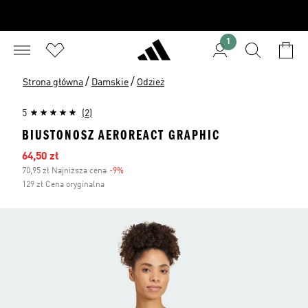
1
/
/
Strona główna
Damskie
Odzież
5
(2)
BIUSTONOSZ AEROREACT GRAPHIC
Ceny na wyprzedaży
64,50 zł
70,95 zł Najniższa cena
-9%
Zniżka
129 zł Cena oryginalna