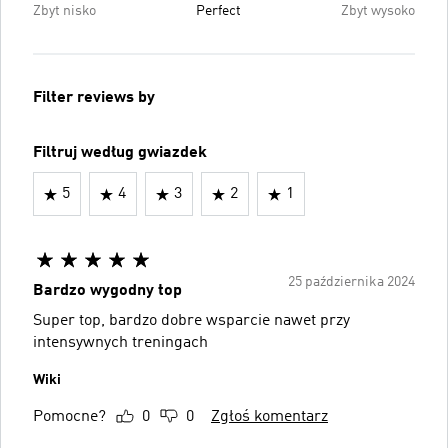
Zbyt nisko
Perfect
Zbyt wysoko
Filter reviews by
Filtruj według gwiazdek
5
4
3
2
1
25 października 2024
Bardzo wygodny top
Super top, bardzo dobre wsparcie nawet przy
intensywnych treningach
Wiki
Pomocne?
0
0
Zgłoś komentarz