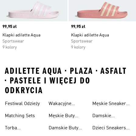
Price
99,95 zł
Price
99,95 zł
Klapki adilette Aqua
Klapki adilette Aqua
Sportswear
Sportswear
9 kolory
9 kolory
ADILETTE AQUA • PLAZA • ASFALT
• PASTELE I WIĘCEJ DO
ODKRYCIA
Festiwal Odzieży
Wakacyjne
Męskie Sneakersy
Sneakersy
Na Lato
Matching Sets
Męskie Buty
Damskie
Plażowe
Sneakersy Na
Torba
Damskie Buty
Dzieci Sneakersy
Lato
Festiwalowa
Plażowe
Na Lato