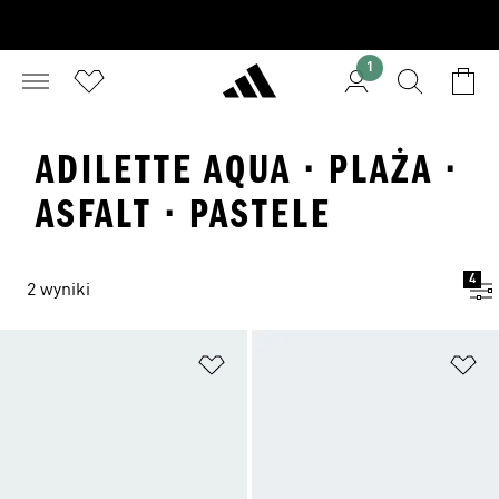
1
ADILETTE AQUA · PLAŻA ·
ASFALT · PASTELE
4
2 wyniki
Dodaj do listy życzeń
Do