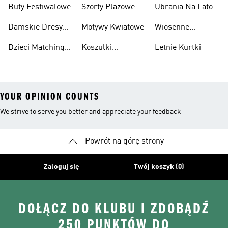
Buty Festiwalowe
Szorty Plażowe
Ubrania Na Lato
Damskie Dresy
Motywy Kwiatowe
Wiosenne
Matching Sets
Zauroczenia
Dzieci Matching
Koszulki
Letnie Kurtki
Sets
Bawełniane
YOUR OPINION COUNTS
We strive to serve you better and appreciate your feedback
Powrót na górę strony
Zaloguj się
Twój koszyk (0)
DOŁĄCZ DO KLUBU I ZDOBĄDŹ
250 PUNKTÓW DO