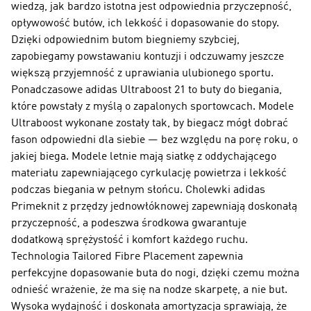
wiedzą, jak bardzo istotna jest odpowiednia przyczepność,
opływowość butów, ich lekkość i dopasowanie do stopy.
Dzięki odpowiednim butom biegniemy szybciej,
zapobiegamy powstawaniu kontuzji i odczuwamy jeszcze
większą przyjemność z uprawiania ulubionego sportu.
Ponadczasowe adidas Ultraboost 21 to buty do biegania,
które powstały z myślą o zapalonych sportowcach. Modele
Ultraboost wykonane zostały tak, by biegacz mógł dobrać
fason odpowiedni dla siebie — bez względu na porę roku, o
jakiej biega. Modele letnie mają siatkę z oddychającego
materiału zapewniającego cyrkulację powietrza i lekkość
podczas biegania w pełnym słońcu. Cholewki adidas
Primeknit z przędzy jednowłóknowej zapewniają doskonałą
przyczepność, a podeszwa środkowa gwarantuje
dodatkową sprężystość i komfort każdego ruchu.
Technologia Tailored Fibre Placement zapewnia
perfekcyjne dopasowanie buta do nogi, dzięki czemu można
odnieść wrażenie, że ma się na nodze skarpetę, a nie but.
Wysoka wydajność i doskonała amortyzacja sprawiają, że