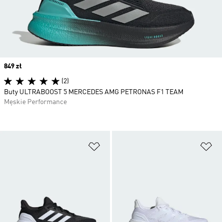
Price
849 zł
(2)
Buty ULTRABOOST 5 MERCEDES AMG PETRONAS F1 TEAM
Męskie Performance
Dodaj do listy życzeń
Do