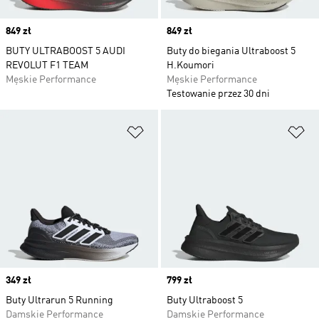
Price
849 zł
Price
849 zł
BUTY ULTRABOOST 5 AUDI
Buty do biegania Ultraboost 5
REVOLUT F1 TEAM
H.Koumori
Męskie Performance
Męskie Performance
Testowanie przez 30 dni
Dodaj do listy życzeń
Do
Price
349 zł
Price
799 zł
Buty Ultrarun 5 Running
Buty Ultraboost 5
Damskie Performance
Damskie Performance