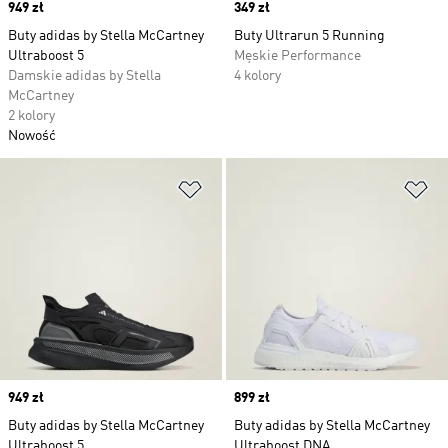
Price
949 zł
Price
349 zł
Buty adidas by Stella McCartney
Buty Ultrarun 5 Running
Ultraboost 5
Męskie Performance
Damskie adidas by Stella
4 kolory
McCartney
2 kolory
Nowość
Dodaj do listy życzeń
Do
Price
949 zł
Price
899 zł
Buty adidas by Stella McCartney
Buty adidas by Stella McCartney
Ultraboost 5
Ultraboost DNA