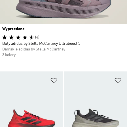
Wyprzedane
(4)
Buty adidas by Stella McCartney Ultraboost 5
Damskie adidas by Stella McCartney
3 kolory
Dodaj do listy życzeń
Do