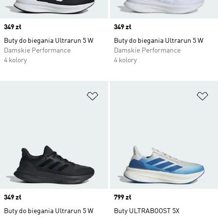
Price
349 zł
Price
349 zł
Buty do biegania Ultrarun 5 W
Buty do biegania Ultrarun 5 W
Damskie Performance
Damskie Performance
4 kolory
4 kolory
Dodaj do listy życzeń
Do
Price
349 zł
Price
799 zł
Buty do biegania Ultrarun 5 W
Buty ULTRABOOST 5X