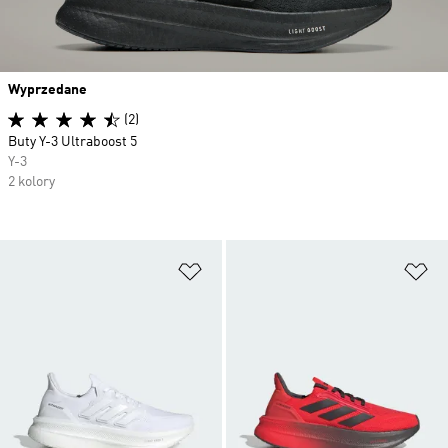
Wyprzedane
(2)
Buty Y-3 Ultraboost 5
Y-3
2 kolory
Dodaj do listy życzeń
Do