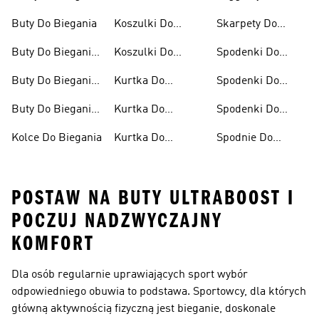
Biegania
Biegania
Buty Do Biegania
Koszulki Do
Skarpety Do
Biegania Damskie
Biegania
Buty Do Biegania
Koszulki Do
Spodenki Do
Damskie
Biegania Męskie
Biegania
Buty Do Biegania
Kurtka Do
Spodenki Do
Męskie
Biegania
Biegania Damskie
Buty Do Biegania
Kurtka Do
Spodenki Do
Po Asfalcie
Biegania Damska
Biegania Męskie
Kolce Do Biegania
Kurtka Do
Spodnie Do
Biegania Męska
Biegania
POSTAW NA BUTY ULTRABOOST I
POCZUJ NADZWYCZAJNY
KOMFORT
Dla osób regularnie uprawiających sport wybór
odpowiedniego obuwia to podstawa. Sportowcy, dla których
główną aktywnością fizyczną jest bieganie, doskonale