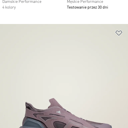
Damskie Performance
Męskie Performance
4 kolory
Testowanie przez 30 dni
Do