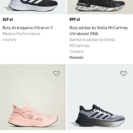
Price
349 zł
Price
899 zł
Buty do biegania Ultrarun 5
Buty adidas by Stella McCartney
Męskie Performance
Ultraboost DNA
4 kolory
Damskie adidas by Stella
McCartney
3 kolory
Nowość
Dodaj do listy życzeń
Do