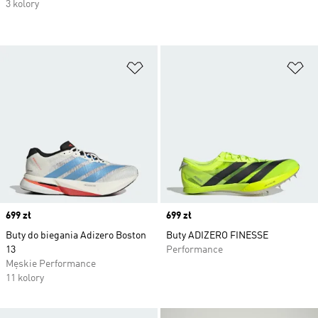
3 kolory
Dodaj do listy życzeń
Do
Price
699 zł
Price
699 zł
Buty do biegania Adizero Boston
Buty ADIZERO FINESSE
13
Performance
Męskie Performance
11 kolory