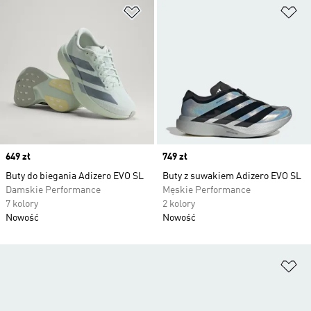
Dodaj do listy życzeń
Do
Price
649 zł
Price
749 zł
Buty do biegania Adizero EVO SL
Buty z suwakiem Adizero EVO SL
Damskie Performance
Męskie Performance
7 kolory
2 kolory
Nowość
Nowość
Do