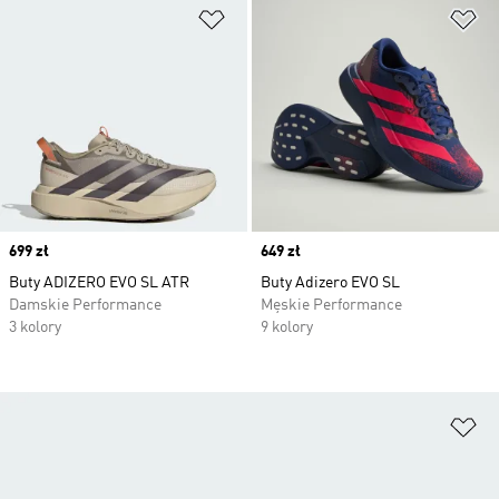
Dodaj do listy życzeń
Do
Price
699 zł
Price
649 zł
Buty ADIZERO EVO SL ATR
Buty Adizero EVO SL
Damskie Performance
Męskie Performance
3 kolory
9 kolory
Do