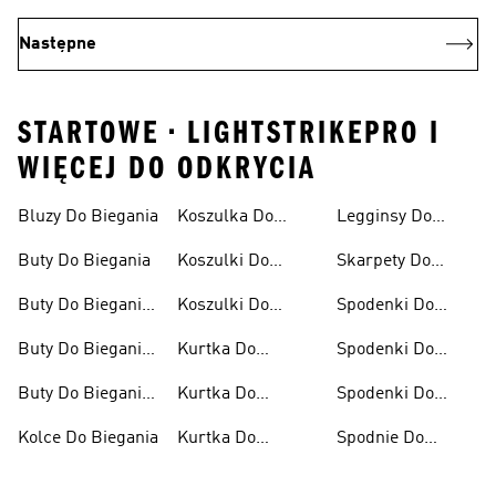
Następne
STARTOWE • LIGHTSTRIKEPRO I
WIĘCEJ DO ODKRYCIA
Bluzy Do Biegania
Koszulka Do
Legginsy Do
Biegania
Biegania
Buty Do Biegania
Koszulki Do
Skarpety Do
Biegania Damskie
Biegania
Buty Do Biegania
Koszulki Do
Spodenki Do
Damskie
Biegania Męskie
Biegania
Buty Do Biegania
Kurtka Do
Spodenki Do
Męskie
Biegania
Biegania Damskie
Buty Do Biegania
Kurtka Do
Spodenki Do
Po Asfalcie
Biegania Damska
Biegania Męskie
Kolce Do Biegania
Kurtka Do
Spodnie Do
Biegania Męska
Biegania