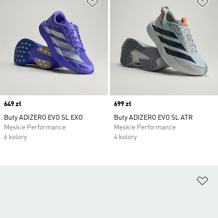
Dodaj do listy życzeń
Do
Price
649 zł
Price
699 zł
Buty ADIZERO EVO SL EXO
Buty ADIZERO EVO SL ATR
Męskie Performance
Męskie Performance
6 kolory
4 kolory
Do