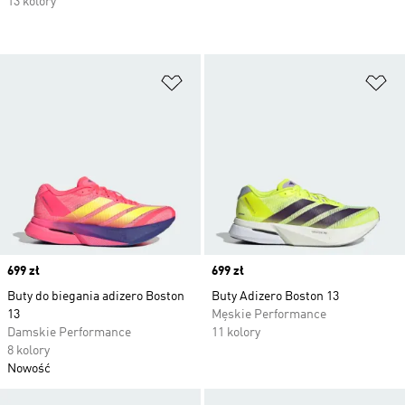
13 kolory
Dodaj do listy życzeń
Do
Price
699 zł
Price
699 zł
Buty do biegania adizero Boston
Buty Adizero Boston 13
13
Męskie Performance
Damskie Performance
11 kolory
8 kolory
Nowość