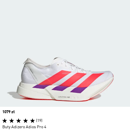
Price
1079 zł
(19)
Buty Adizero Adios Pro 4