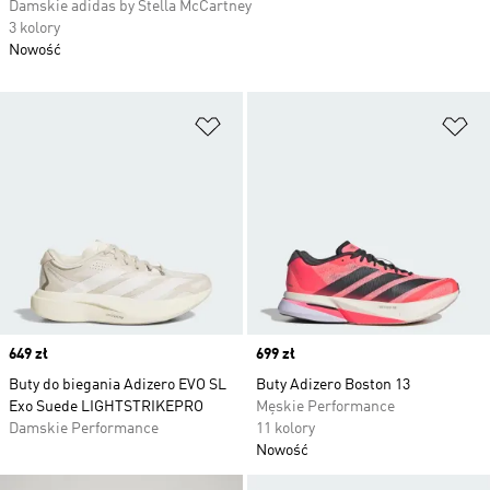
Damskie adidas by Stella McCartney
3 kolory
Nowość
Dodaj do listy życzeń
Do
Price
649 zł
Price
699 zł
Buty do biegania Adizero EVO SL
Buty Adizero Boston 13
Exo Suede LIGHTSTRIKEPRO
Męskie Performance
Damskie Performance
11 kolory
Nowość