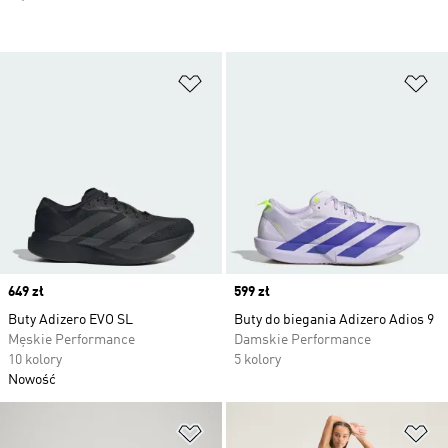
Dodaj do listy życzeń
Do
Price
649 zł
Price
599 zł
Buty Adizero EVO SL
Buty do biegania Adizero Adios 9
Męskie Performance
Damskie Performance
10 kolory
5 kolory
Nowość
Dodaj do listy życzeń
Do