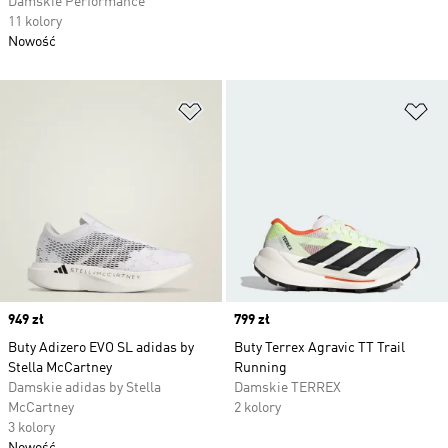
Damskie Performance
11 kolory
Nowość
Dodaj do listy życzeń
Do
Price
949 zł
Price
799 zł
Buty Adizero EVO SL adidas by
Buty Terrex Agravic TT Trail
Stella McCartney
Running
Damskie adidas by Stella
Damskie TERREX
McCartney
2 kolory
3 kolory