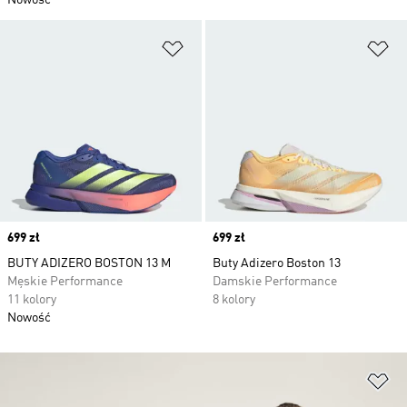
Nowość
Dodaj do listy życzeń
Do
Price
699 zł
Price
699 zł
BUTY ADIZERO BOSTON 13 M
Buty Adizero Boston 13
Męskie Performance
Damskie Performance
11 kolory
8 kolory
Nowość
Do