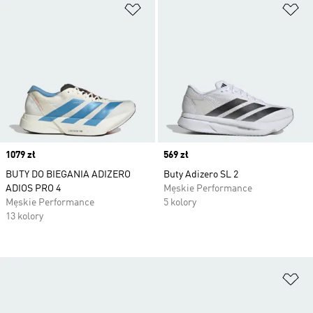
Dodaj do listy życzeń
Do
Price
1079 zł
Price
569 zł
BUTY DO BIEGANIA ADIZERO
Buty Adizero SL 2
ADIOS PRO 4
Męskie Performance
Męskie Performance
5 kolory
13 kolory
Do