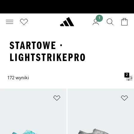
1
STARTOWE ·
LIGHTSTRIKEPRO
2
172 wyniki
Dodaj do listy życzeń
Do