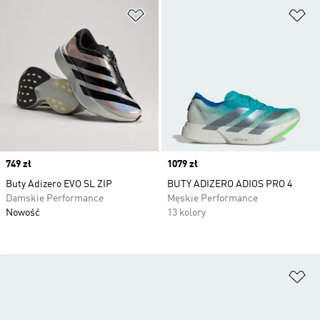
Dodaj do listy życzeń
Do
Price
749 zł
Price
1079 zł
Buty Adizero EVO SL ZIP
BUTY ADIZERO ADIOS PRO 4
Damskie Performance
Męskie Performance
Nowość
13 kolory
Do