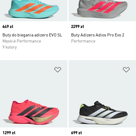
Price
649 zł
Price
2299 zł
Buty do biegania adizero EVO SL
Buty Adizero Adios Pro Evo 2
Męskie Performance
Performance
9 kolory
Dodaj do listy życzeń
Do
Price
1299 zł
Price
699 zł