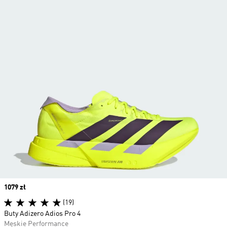
Price
1079 zł
(19)
Buty Adizero Adios Pro 4
Męskie Performance