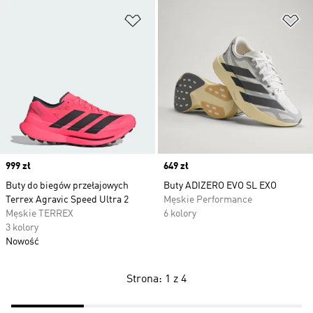
Dodaj do listy życzeń
Do
Price
999 zł
Price
649 zł
Buty do biegów przełajowych
Buty ADIZERO EVO SL EXO
Terrex Agravic Speed Ultra 2
Męskie Performance
Męskie TERREX
6 kolory
3 kolory
Nowość
Strona: 1 z 4