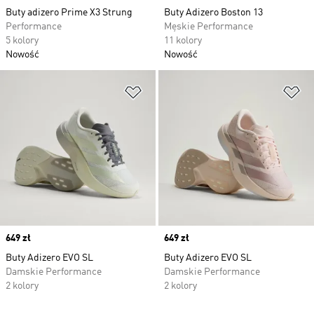
Buty adizero Prime X3 Strung
Buty Adizero Boston 13
Performance
Męskie Performance
5 kolory
11 kolory
Nowość
Nowość
Dodaj do listy życzeń
Do
Price
649 zł
Price
649 zł
Buty Adizero EVO SL
Buty Adizero EVO SL
Damskie Performance
Damskie Performance
2 kolory
2 kolory