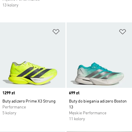
13 kolory
Dodaj do listy życzeń
Do
Price
1299 zł
Price
699 zł
Buty adizero Prime X3 Strung
Buty do biegania adizero Boston
Performance
13
5 kolory
Męskie Performance
11 kolory