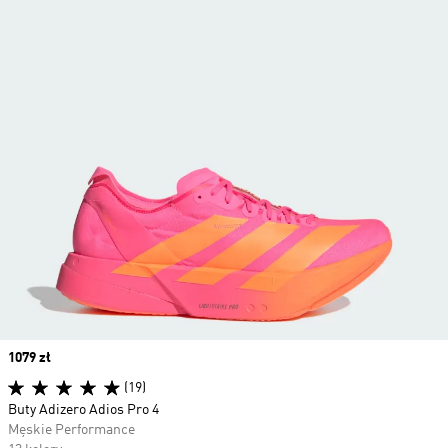
Price
1079 zł
(19)
Buty Adizero Adios Pro 4
Męskie Performance