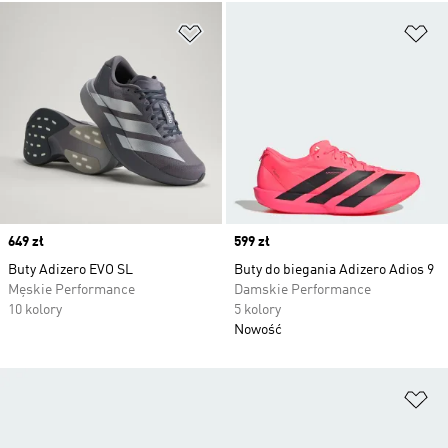
Dodaj do listy życzeń
Do
Price
649 zł
Price
599 zł
Buty Adizero EVO SL
Buty do biegania Adizero Adios 9
Męskie Performance
Damskie Performance
10 kolory
5 kolory
Nowość
Do