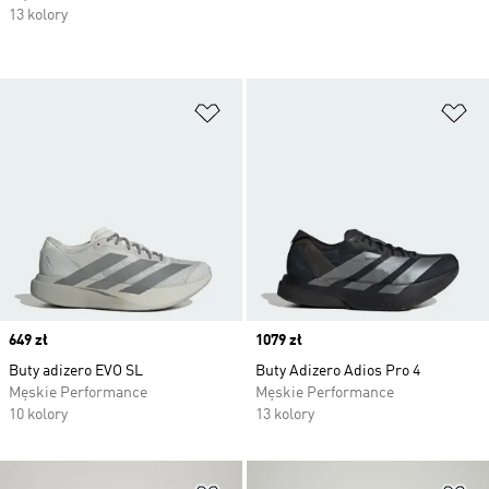
13 kolory
Dodaj do listy życzeń
Do
Price
649 zł
Price
1079 zł
Buty adizero EVO SL
Buty Adizero Adios Pro 4
Męskie Performance
Męskie Performance
10 kolory
13 kolory