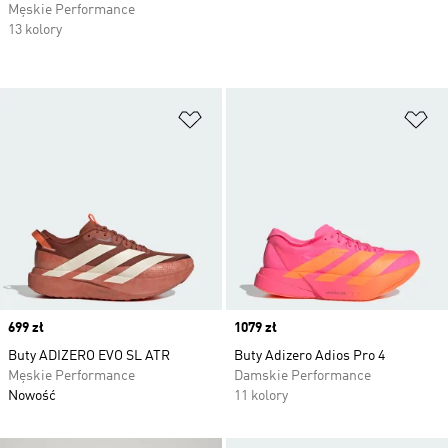
Męskie Performance
13 kolory
Dodaj do listy życzeń
Do
Price
699 zł
Price
1079 zł
Buty ADIZERO EVO SL ATR
Buty Adizero Adios Pro 4
Męskie Performance
Damskie Performance
Nowość
11 kolory