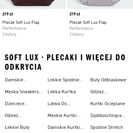
Price
219 zł
Price
219 zł
Plecak Soft Lux Flap
Plecak Soft Lux Flap
Performance
Performance
2 kolory
2 kolory
SOFT LUX • PLECAKI I WIĘCEJ DO
ODKRYCIA
Damskie
Lekkie Spodnie
Buty Odblaskowe
Sneakersy
Sportowe
Męska Sneakersy
Lekka Kurtka
Odzież
Przewiewne
Przewiewne
Odblaskowa
Dziecięce
Latwa Do
Kurtki Ocieplane
Sneakersy
Spakowania
Odzież
Męskie Kurtki
Szybkoschnące
Przewiewne
Kurtki
Przeciwdeszczowa
Wodoodporne
Koszulki
Lekkie Buty
Damskie Kurtki
Spodnie Stretch