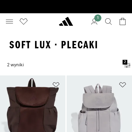
1
SOFT LUX · PLECAKI
2
2 wyniki
Dodaj do listy życzeń
Do