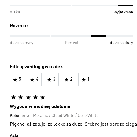
niska
wyjątkowa
Rozmiar
dużo za mały
Perfect
dużo za duży
Filtruj według gwiazdek
5
4
3
2
1
Wygoda w modnej odsłonie
Kolor:
Silver Metallic / Cloud White / Core White
Piękne, aż żałuje, że lekko za duże. Srebro jest bardzo e
Asia