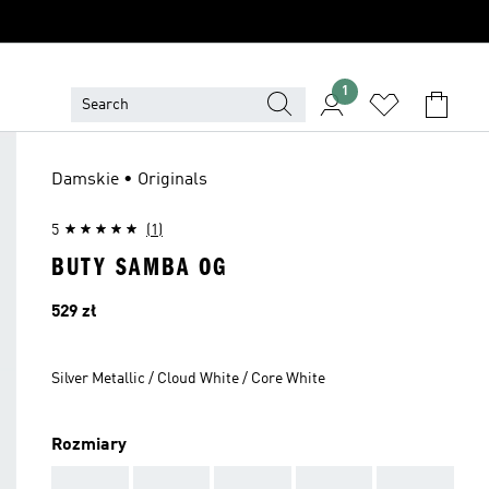
1
Damskie • Originals
5
(1)
BUTY SAMBA OG
Cena
529 zł
Silver Metallic / Cloud White / Core White
Rozmiary
AAA
AAA
AAA
AAA
AAA