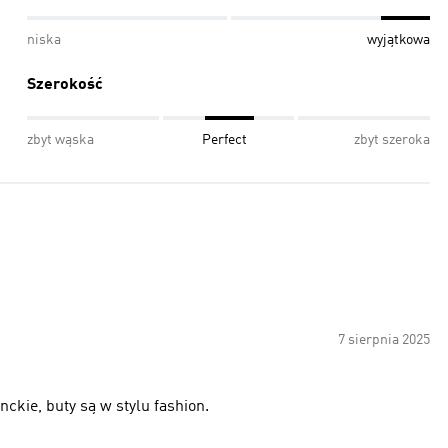
niska
wyjątkowa
Szerokość
zbyt wąska
Perfect
zbyt szeroka
7 sierpnia 2025
leganckie, buty są w stylu fashion.