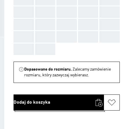
AAA
AAA
AAA
AAA
AAA
AAA
AAA
AAA
AAA
AAA
AAA
AAA
AAA
AAA
AAA
AAA
AAA
Dopasowane do rozmiaru.
Zalecamy zamówienie
rozmiaru, który zazwyczaj wybierasz.
Dodaj do koszyka