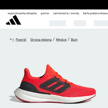
wyszukiwarka sklepów
pomoc
zamówienia i zwroty
karta podarunkowa
Mężczyźni
Kobiety
Dla dzie
/
/
Powrót
Strona główna
Męskie
Buty