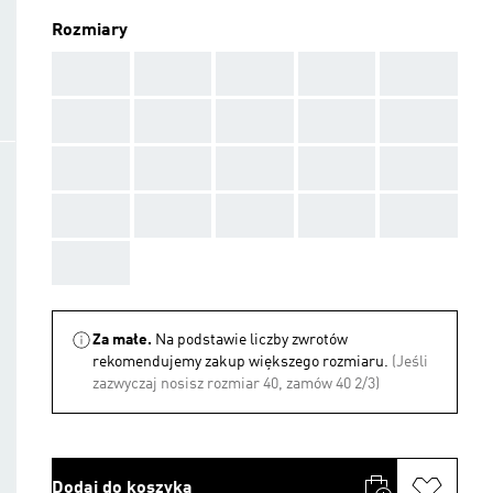
Rozmiary
AAA
AAA
AAA
AAA
AAA
AAA
AAA
AAA
AAA
AAA
AAA
AAA
AAA
AAA
AAA
AAA
AAA
AAA
AAA
AAA
AAA
Za małe.
Na podstawie liczby zwrotów
rekomendujemy zakup większego rozmiaru.
(Jeśli
zazwyczaj nosisz rozmiar 40, zamów 40 2/3)
Dodaj do koszyka