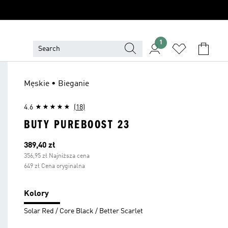
1
Męskie • Bieganie
4.6
(18)
BUTY PUREBOOST 23
Bieżąca cena
389,40 zł
356,95 zł Najniższa cena
649 zł Cena oryginalna
Kolory
Solar Red / Core Black / Better Scarlet