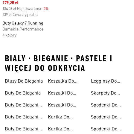
Sale price
179,25 zł
184,03 zł Najniższa cena
-2%
Discount
239 zł Cena oryginalna
Buty Galaxy 7 Running
Damskie Performance
4 kolory
BIALY • BIEGANIE • PASTELE I
WIĘCEJ DO ODKRYCIA
Bluzy Do Biegania
Koszulka Do
Legginsy Do
Biegania
Biegania
Buty Do Biegania
Koszulki Do
Skarpety Do
Biegania Damskie
Biegania
Buty Do Biegania
Koszulki Do
Spodenki Do
Damskie
Biegania Męskie
Biegania
Buty Do Biegania
Kurtka Do
Spodenki Do
Męskie
Biegania
Biegania Damskie
Buty Do Biegania
Kurtka Do
Spodenki Do