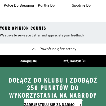
Po Asfalcie
Biegania Damska
Biegania Męskie
Kolce Do Biegania
Kurtka Do
Spodnie Do
Biegania Męska
Biegania
YOUR OPINION COUNTS
We strive to serve you better and appreciate your feedback
Powrót na górę strony
Zaloguj się
Twój koszyk (0)
DOŁĄCZ DO KLUBU I ZDOBĄDŹ
250 PUNKTÓW DO
WYKORZYSTANIA NA NAGRODY
ZAREJESTRUJ SIĘ ZA DARMO