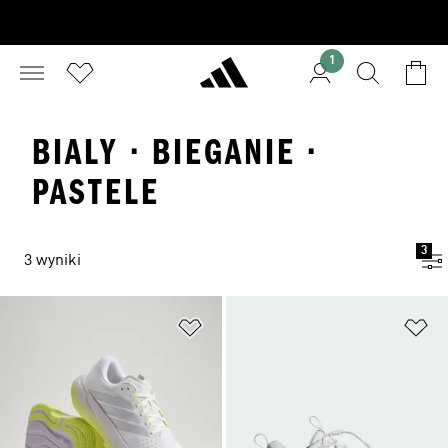
1
BIALY · BIEGANIE ·
PASTELE
3
3 wyniki
Dodaj do listy życzeń
Do