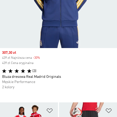
Sale price
307,30 zł
439 zł Najniższa cena
-30%
Discount
439 zł Cena oryginalna
(3)
Bluza dresowa Real Madrid Originals
Męskie Performance
2 kolory
Dodaj do listy życzeń
Do