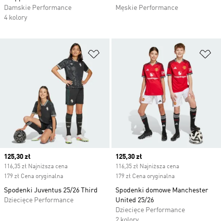
Damskie Performance
Męskie Performance
4 kolory
Dodaj do listy życzeń
Do
Current price
125,30 zł
Current price
125,30 zł
116,35 zł Najniższa cena
116,35 zł Najniższa cena
179 zł Cena oryginalna
179 zł Cena oryginalna
Spodenki Juventus 25/26 Third
Spodenki domowe Manchester
Dziecięce Performance
United 25/26
Dziecięce Performance
2 kolory