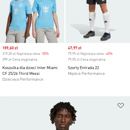
Sale price
159,60 zł
Sale price
47,97 zł
319,20 zł Najniższa cena
-50%
Discount
79,95 zł Najniższa cena
-40%
Discount
399 zł Cena oryginalna
79,95 zł Cena oryginalna
Koszulka dla dzieci Inter Miami
Szorty Entrada 22
CF 25/26 Third Messi
Męskie Performance
Dziecięce Performance
Do