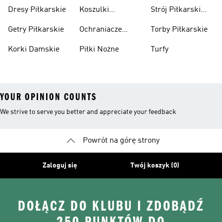
Pilkarska
Dresy Piłkarskie
Koszulki
Strój Piłkarski
Piłkarskie Dla
Dla Chłopca
Getry Piłkarskie
Ochraniacze
Torby Piłkarskie
Dzieci
Piłkarskie
Korki Damskie
Piłki Nożne
Turfy
YOUR OPINION COUNTS
We strive to serve you better and appreciate your feedback
Powrót na górę strony
Zaloguj się
Twój koszyk (0)
DOŁĄCZ DO KLUBU I ZDOBĄDŹ