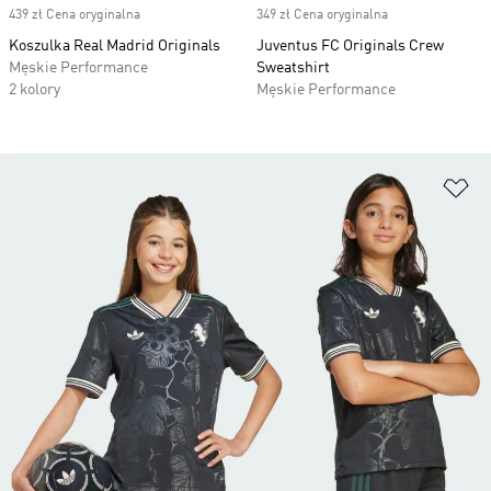
439 zł Cena oryginalna
349 zł Cena oryginalna
Koszulka Real Madrid Originals
Juventus FC Originals Crew
Męskie Performance
Sweatshirt
2 kolory
Męskie Performance
Do