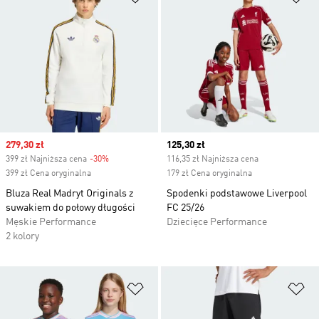
Sale price
279,30 zł
Current price
125,30 zł
399 zł Najniższa cena
-30%
Discount
116,35 zł Najniższa cena
399 zł Cena oryginalna
179 zł Cena oryginalna
Bluza Real Madryt Originals z
Spodenki podstawowe Liverpool
suwakiem do połowy długości
FC 25/26
Męskie Performance
Dziecięce Performance
2 kolory
Dodaj do listy życzeń
Do