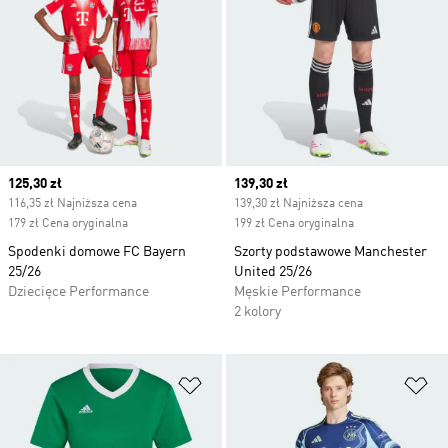
Current price
125,30 zł
Current price
139,30 zł
116,35 zł Najniższa cena
139,30 zł Najniższa cena
179 zł Cena oryginalna
199 zł Cena oryginalna
Spodenki domowe FC Bayern
Szorty podstawowe Manchester
25/26
United 25/26
Dziecięce Performance
Męskie Performance
2 kolory
Dodaj do listy życzeń
Do