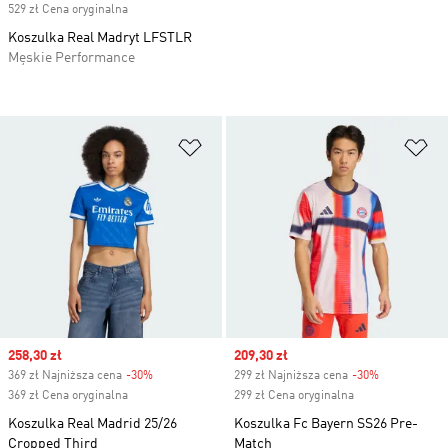
529 zł Cena oryginalna
Koszulka Real Madryt LFSTLR
Męskie Performance
Dodaj do listy życzeń
Do
Sale price
258,30 zł
Sale price
209,30 zł
369 zł Najniższa cena
-30%
Discount
299 zł Najniższa cena
-30%
Discount
369 zł Cena oryginalna
299 zł Cena oryginalna
Koszulka Real Madrid 25/26
Koszulka Fc Bayern SS26 Pre-
Cropped Third
Match