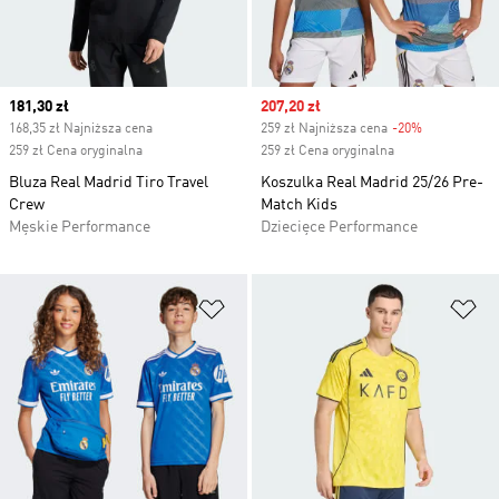
Current price
181,30 zł
Sale price
207,20 zł
168,35 zł Najniższa cena
259 zł Najniższa cena
-20%
Discount
259 zł Cena oryginalna
259 zł Cena oryginalna
Bluza Real Madrid Tiro Travel
Koszulka Real Madrid 25/26 Pre-
Crew
Match Kids
Męskie Performance
Dziecięce Performance
Dodaj do listy życzeń
Do