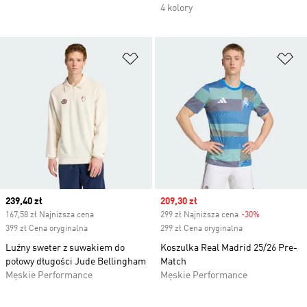
4 kolory
Dodaj do listy życzeń
Do
Current price
239,40 zł
Sale price
209,30 zł
167,58 zł Najniższa cena
299 zł Najniższa cena
-30%
Discount
399 zł Cena oryginalna
299 zł Cena oryginalna
Luźny sweter z suwakiem do
Koszulka Real Madrid 25/26 Pre-
połowy długości Jude Bellingham
Match
Męskie Performance
Męskie Performance