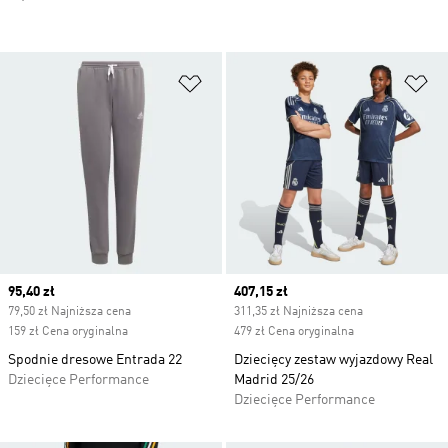
Dodaj do listy życzeń
Do
Current price
95,40 zł
Current price
407,15 zł
79,50 zł Najniższa cena
311,35 zł Najniższa cena
159 zł Cena oryginalna
479 zł Cena oryginalna
Spodnie dresowe Entrada 22
Dziecięcy zestaw wyjazdowy Real
Dziecięce Performance
Madrid 25/26
Dziecięce Performance