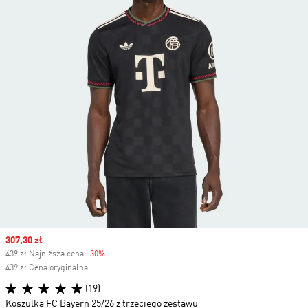
Sale price
307,30 zł
439 zł Najniższa cena
-30%
Discount
439 zł Cena oryginalna
(19)
Koszulka FC Bayern 25/26 z trzeciego zestawu