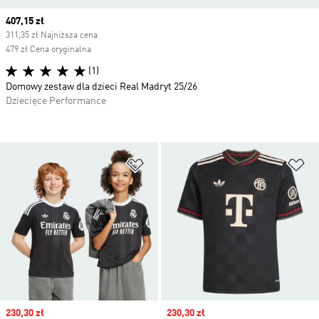
Current price
407,15 zł
311,35 zł Najniższa cena
479 zł Cena oryginalna
(1)
Domowy zestaw dla dzieci Real Madryt 25/26
Dziecięce Performance
Dodaj do listy życzeń
Do
Sale price
230,30 zł
Sale price
230,30 zł