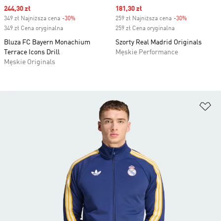
Sale price
244,30 zł
Sale price
181,30 zł
349 zł Najniższa cena
-30%
Discount
259 zł Najniższa cena
-30%
Discount
349 zł Cena oryginalna
259 zł Cena oryginalna
Bluza FC Bayern Monachium
Szorty Real Madrid Originals
Terrace Icons Drill
Męskie Performance
Męskie Originals
Do