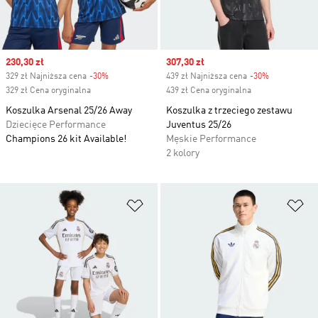
Sale price
230,30 zł
Sale price
307,30 zł
329 zł Najniższa cena
-30%
Discount
439 zł Najniższa cena
-30%
Discount
329 zł Cena oryginalna
439 zł Cena oryginalna
Koszulka Arsenal 25/26 Away
Koszulka z trzeciego zestawu
Dziecięce Performance
Juventus 25/26
Champions 26 kit Available!
Męskie Performance
2 kolory
Dodaj do listy życzeń
Do