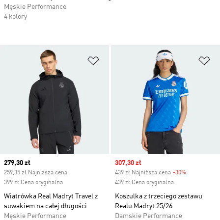
Męskie Performance
4 kolory
Dodaj do listy życzeń
Do
Current price
279,30 zł
Sale price
307,30 zł
259,35 zł Najniższa cena
439 zł Najniższa cena
-30%
Discount
399 zł Cena oryginalna
439 zł Cena oryginalna
Wiatrówka Real Madryt Travel z
Koszulka z trzeciego zestawu
suwakiem na całej długości
Realu Madryt 25/26
Męskie Performance
Damskie Performance