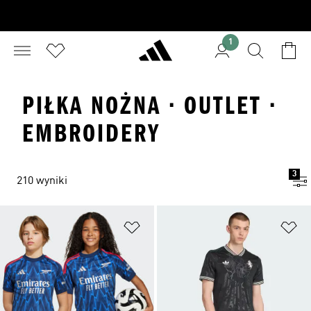
1
PIŁKA NOŻNA · OUTLET ·
EMBROIDERY
3
210 wyniki
Dodaj do listy życzeń
Do