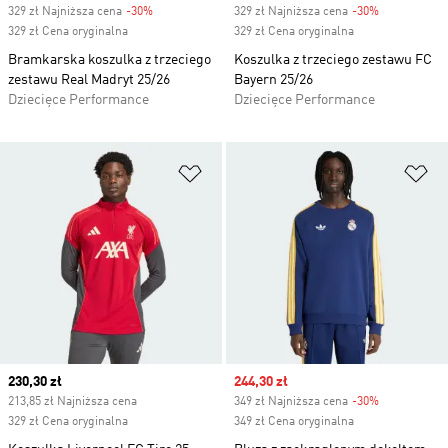
329 zł Najniższa cena
-30%
Discount
329 zł Najniższa cena
-30%
Discount
329 zł Cena oryginalna
329 zł Cena oryginalna
Bramkarska koszulka z trzeciego
Koszulka z trzeciego zestawu FC
zestawu Real Madryt 25/26
Bayern 25/26
Dziecięce Performance
Dziecięce Performance
Dodaj do listy życzeń
Do
Current price
230,30 zł
Sale price
244,30 zł
213,85 zł Najniższa cena
349 zł Najniższa cena
-30%
Discount
329 zł Cena oryginalna
349 zł Cena oryginalna