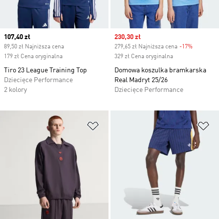
Current price
107,40 zł
Sale price
230,30 zł
89,50 zł Najniższa cena
279,65 zł Najniższa cena
-17%
Discount
179 zł Cena oryginalna
329 zł Cena oryginalna
Tiro 23 League Training Top
Domowa koszulka bramkarska
Dziecięce Performance
Real Madryt 25/26
2 kolory
Dziecięce Performance
Dodaj do listy życzeń
Do