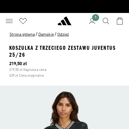
1
/
/
Strona główna
Damskie
Odzież
KOSZULKA Z TRZECIEGO ZESTAWU JUVENTUS
25/26
Bieżąca cena
219,50 zł
219,50 zł Najniższa cena
439 zł Cena oryginalna