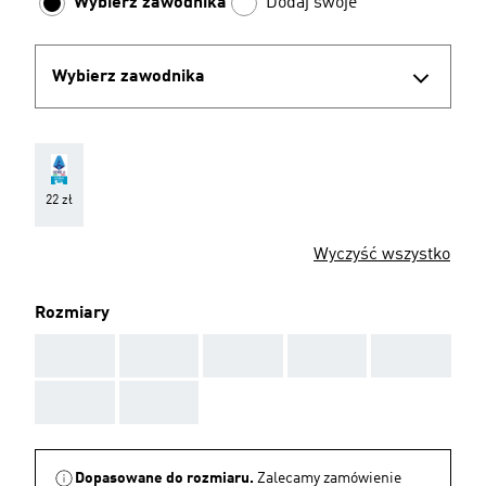
Wybierz zawodnika
Dodaj swoje
Wybierz zawodnika
22 zł
Wyczyść wszystko
Rozmiary
AAA
AAA
AAA
AAA
AAA
AAA
AAA
Dopasowane do rozmiaru.
Zalecamy zamówienie