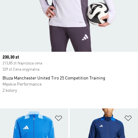
Current price
230,30 zł
213,85 zł Najniższa cena
329 zł Cena oryginalna
Bluza Manchester United Tiro 25 Competition Training
Męskie Performance
2 kolory
Dodaj do listy życzeń
Do