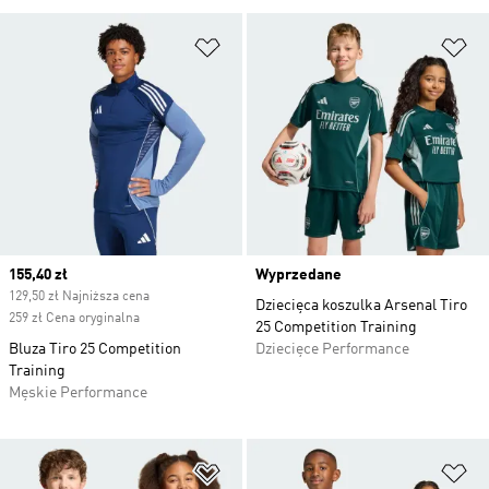
Dodaj do listy życzeń
Do
Current price
155,40 zł
Wyprzedane
129,50 zł Najniższa cena
Dziecięca koszulka Arsenal Tiro
259 zł Cena oryginalna
25 Competition Training
Bluza Tiro 25 Competition
Dziecięce Performance
Training
Męskie Performance
Dodaj do listy życzeń
Do