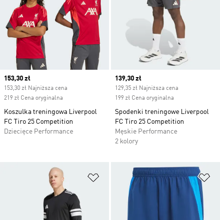
Current price
153,30 zł
Current price
139,30 zł
153,30 zł Najniższa cena
129,35 zł Najniższa cena
219 zł Cena oryginalna
199 zł Cena oryginalna
Koszulka treningowa Liverpool
Spodenki treningowe Liverpool
FC Tiro 25 Competition
FC Tiro 25 Competition
Dziecięce Performance
Męskie Performance
2 kolory
Dodaj do listy życzeń
Do