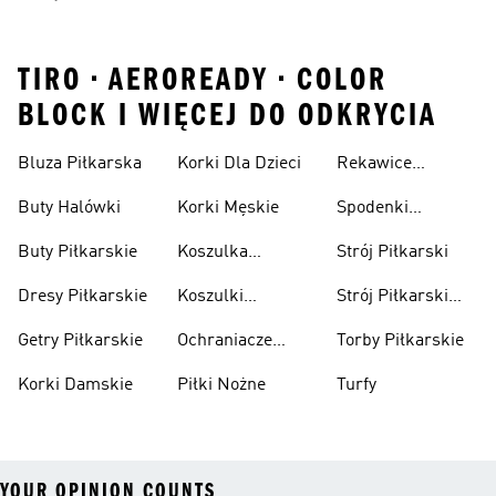
TIRO • AEROREADY • COLOR
BLOCK I WIĘCEJ DO ODKRYCIA
Bluza Piłkarska
Korki Dla Dzieci
Rekawice
Bramkarskie
Buty Halówki
Korki Męskie
Spodenki
Piłkarskie
Buty Piłkarskie
Koszulka
Strój Piłkarski
Pilkarska
Dresy Piłkarskie
Koszulki
Strój Piłkarski
Piłkarskie Dla
Dla Chłopca
Getry Piłkarskie
Ochraniacze
Torby Piłkarskie
Dzieci
Piłkarskie
Korki Damskie
Piłki Nożne
Turfy
YOUR OPINION COUNTS