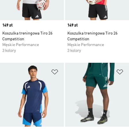
Price
149 zł
Price
149 zł
Koszulka treningowa Tiro 26
Koszulka treningowa Tiro 26
Competition
Competition
Męskie Performance
Męskie Performance
3 kolory
3 kolory
Dodaj do listy życzeń
Do