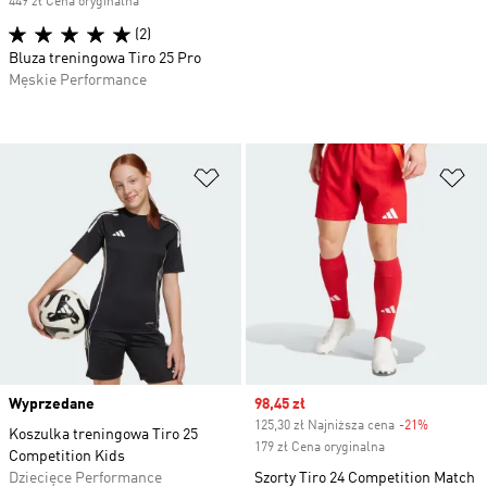
449 zł Cena oryginalna
(2)
Bluza treningowa Tiro 25 Pro
Męskie Performance
Dodaj do listy życzeń
Do
Wyprzedane
Sale price
98,45 zł
125,30 zł Najniższa cena
-21%
Discount
Koszulka treningowa Tiro 25
179 zł Cena oryginalna
Competition Kids
Dziecięce Performance
Szorty Tiro 24 Competition Match