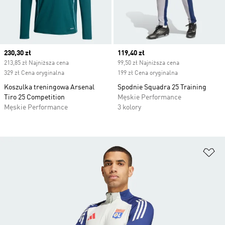
Current price
230,30 zł
Current price
119,40 zł
213,85 zł Najniższa cena
99,50 zł Najniższa cena
329 zł Cena oryginalna
199 zł Cena oryginalna
Koszulka treningowa Arsenal
Spodnie Squadra 25 Training
Tiro 25 Competition
Męskie Performance
Męskie Performance
3 kolory
Do