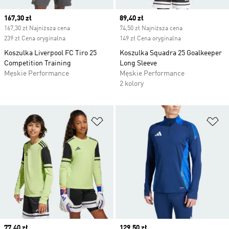
Current price
167,30 zł
Current price
89,40 zł
167,30 zł Najniższa cena
74,50 zł Najniższa cena
239 zł Cena oryginalna
149 zł Cena oryginalna
Koszulka Liverpool FC Tiro 25
Koszulka Squadra 25 Goalkeeper
Competition Training
Long Sleeve
Męskie Performance
Męskie Performance
2 kolory
Dodaj do listy życzeń
Do
Current price
77,40 zł
Current price
129,50 zł