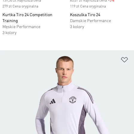
139,50 zł Najniższa cena
63,07 zł Najniższa cena
-5%
Discount
279 zł Cena oryginalna
119 zł Cena oryginalna
Kurtka Tiro 24 Competition
Koszulka Tiro 24
Training
Damskie Performance
Męskie Performance
3 kolory
3 kolory
Do