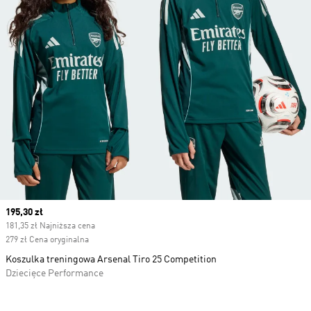
Current price
195,30 zł
181,35 zł Najniższa cena
279 zł Cena oryginalna
Koszulka treningowa Arsenal Tiro 25 Competition
Dziecięce Performance