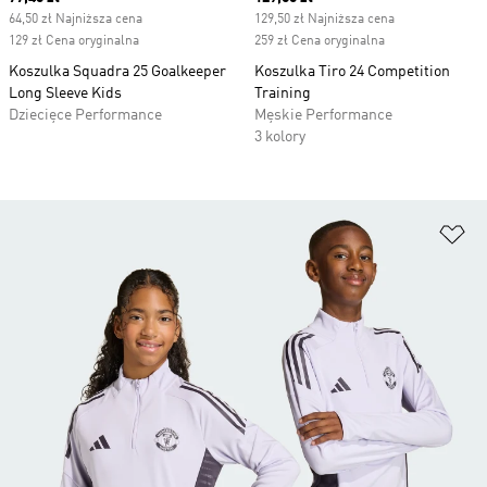
64,50 zł Najniższa cena
129,50 zł Najniższa cena
129 zł Cena oryginalna
259 zł Cena oryginalna
Koszulka Squadra 25 Goalkeeper
Koszulka Tiro 24 Competition
Long Sleeve Kids
Training
Dziecięce Performance
Męskie Performance
3 kolory
Do