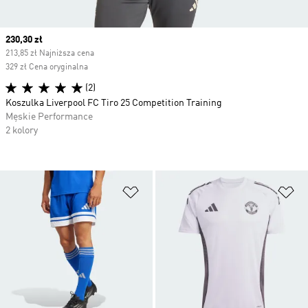
Current price
230,30 zł
213,85 zł Najniższa cena
329 zł Cena oryginalna
(2)
Koszulka Liverpool FC Tiro 25 Competition Training
Męskie Performance
2 kolory
Dodaj do listy życzeń
Do