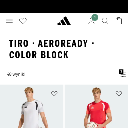
1
TIRO · AEROREADY ·
COLOR BLOCK
3
48 wyniki
Dodaj do listy życzeń
Do