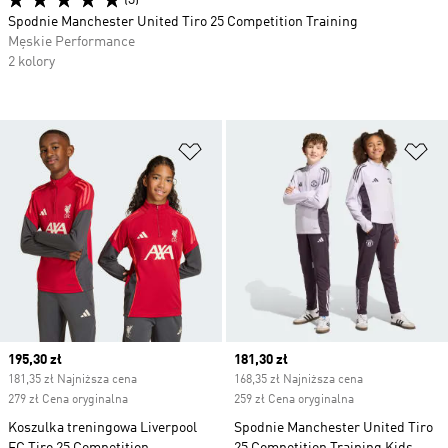
(3)
Spodnie Manchester United Tiro 25 Competition Training
Męskie Performance
2 kolory
Dodaj do listy życzeń
Do
Current price
195,30 zł
Current price
181,30 zł
181,35 zł Najniższa cena
168,35 zł Najniższa cena
279 zł Cena oryginalna
259 zł Cena oryginalna
Koszulka treningowa Liverpool
Spodnie Manchester United Tiro