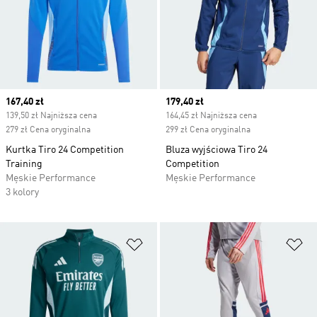
Current price
167,40 zł
Current price
179,40 zł
139,50 zł Najniższa cena
164,45 zł Najniższa cena
279 zł Cena oryginalna
299 zł Cena oryginalna
Kurtka Tiro 24 Competition
Bluza wyjściowa Tiro 24
Training
Competition
Męskie Performance
Męskie Performance
3 kolory
Dodaj do listy życzeń
Do