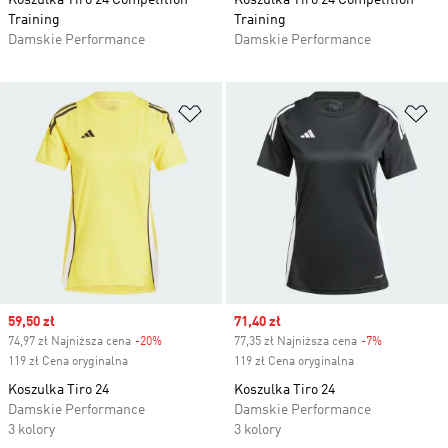
Koszulka Tiro 24 Competition
Koszulka Tiro 24 Competition
Training
Training
Damskie Performance
Damskie Performance
Dodaj do listy życzeń
Do
Sale price
59,50 zł
Sale price
71,40 zł
74,97 zł Najniższa cena
-20%
Discount
77,35 zł Najniższa cena
-7%
Discount
119 zł Cena oryginalna
119 zł Cena oryginalna
Koszulka Tiro 24
Koszulka Tiro 24
Damskie Performance
Damskie Performance
3 kolory
3 kolory