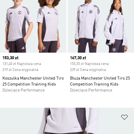
Current price
153,30 zł
Current price
167,30 zł
131,40 zł Najniższa cena
155,35 zł Najniższa cena
219 zł Cena oryginalna
239 zł Cena oryginalna
Koszulka Manchester United Tiro
Bluza Manchester United Tiro 25
25 Competition Training Kids
Competition Training Kids
Dziecięce Performance
Dziecięce Performance
Do