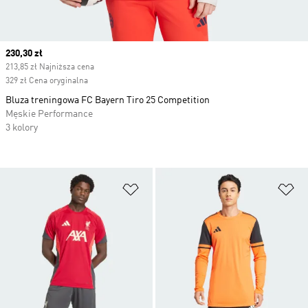
Current price
230,30 zł
213,85 zł Najniższa cena
329 zł Cena oryginalna
Bluza treningowa FC Bayern Tiro 25 Competition
Męskie Performance
3 kolory
Dodaj do listy życzeń
Do