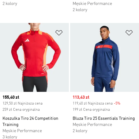
2 kolory
Męskie Performance
2 kolory
Dodaj do listy życzeń
Do
Current price
155,40 zł
Sale price
113,43 zł
129,50 zł Najniższa cena
119,40 zł Najniższa cena
-5%
Discount
259 zł Cena oryginalna
199 zł Cena oryginalna
Koszulka Tiro 24 Competition
Bluza Tiro 25 Essentials Training
Training
Męskie Performance
Męskie Performance
2 kolory
3 kolory