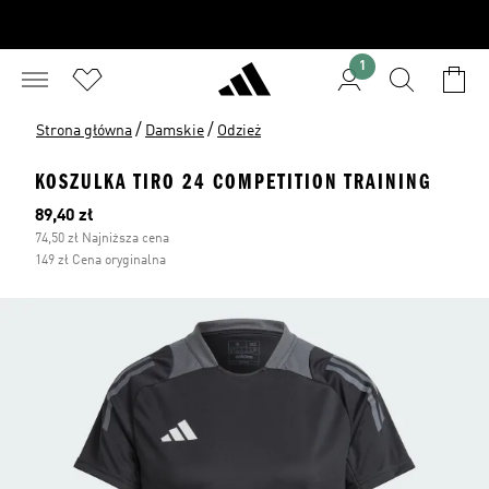
1
/
/
Strona główna
Damskie
Odzież
KOSZULKA TIRO 24 COMPETITION TRAINING
Bieżąca cena
89,40 zł
74,50 zł Najniższa cena
149 zł Cena oryginalna