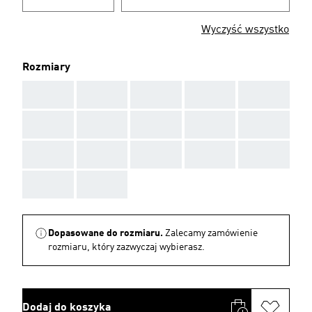
Wyczyść wszystko
Rozmiary
AAA
AAA
AAA
AAA
AAA
AAA
AAA
AAA
AAA
AAA
AAA
AAA
AAA
AAA
AAA
AAA
AAA
Dopasowane do rozmiaru.
Zalecamy zamówienie
rozmiaru, który zazwyczaj wybierasz.
Dodaj do koszyka