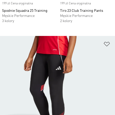
199 zł Cena oryginalna
199 zł Cena oryginalna
Spodnie Squadra 25 Training
Tiro 23 Club Training Pants
Męskie Performance
Męskie Performance
3 kolory
2 kolory
Do