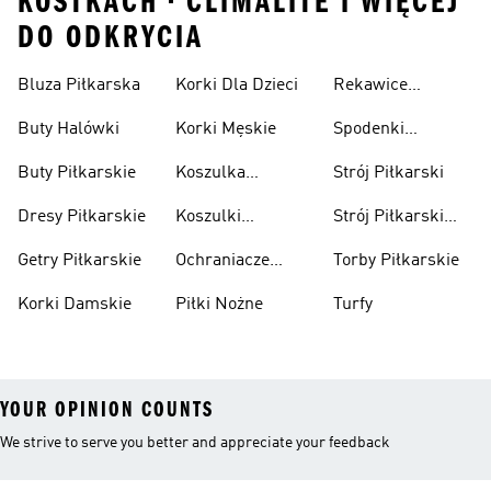
KOSTKACH • CLIMALITE I WIĘCEJ
DO ODKRYCIA
Bluza Piłkarska
Korki Dla Dzieci
Rekawice
Bramkarskie
Buty Halówki
Korki Męskie
Spodenki
Piłkarskie
Buty Piłkarskie
Koszulka
Strój Piłkarski
Pilkarska
Dresy Piłkarskie
Koszulki
Strój Piłkarski
Piłkarskie Dla
Dla Chłopca
Getry Piłkarskie
Ochraniacze
Torby Piłkarskie
Dzieci
Piłkarskie
Korki Damskie
Piłki Nożne
Turfy
YOUR OPINION COUNTS
We strive to serve you better and appreciate your feedback