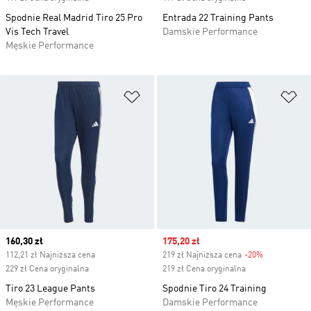
Spodnie Real Madrid Tiro 25 Pro
Entrada 22 Training Pants
Vis Tech Travel
Damskie Performance
Męskie Performance
Dodaj do listy życzeń
Do
Current price
160,30 zł
Sale price
175,20 zł
112,21 zł Najniższa cena
219 zł Najniższa cena
-20%
Discount
229 zł Cena oryginalna
219 zł Cena oryginalna
Tiro 23 League Pants
Spodnie Tiro 24 Training
Męskie Performance
Damskie Performance