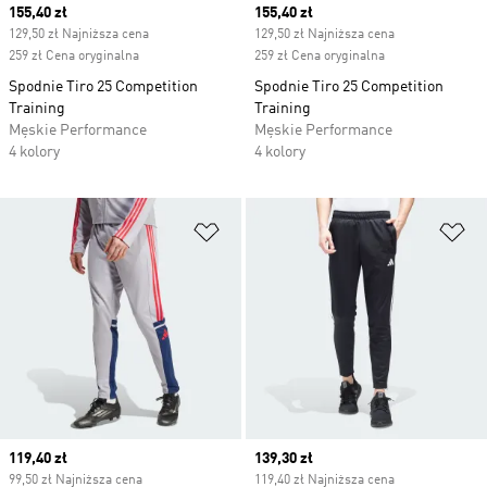
Current price
155,40 zł
Current price
155,40 zł
129,50 zł Najniższa cena
129,50 zł Najniższa cena
259 zł Cena oryginalna
259 zł Cena oryginalna
Spodnie Tiro 25 Competition
Spodnie Tiro 25 Competition
Training
Training
Męskie Performance
Męskie Performance
4 kolory
4 kolory
Dodaj do listy życzeń
Do
Current price
119,40 zł
Current price
139,30 zł
99,50 zł Najniższa cena
119,40 zł Najniższa cena