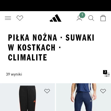
1
PIŁKA NOŻNA · SUWAKI
W KOSTKACH ·
CLIMALITE
3
39 wyniki
Dodaj do listy życzeń
Do