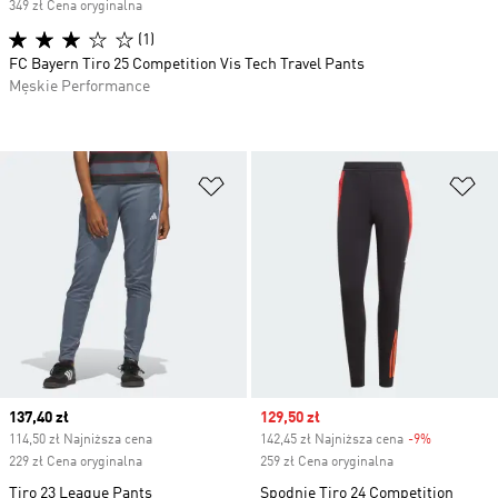
349 zł Cena oryginalna
(1)
FC Bayern Tiro 25 Competition Vis Tech Travel Pants
Męskie Performance
Dodaj do listy życzeń
Do
Current price
137,40 zł
Sale price
129,50 zł
114,50 zł Najniższa cena
142,45 zł Najniższa cena
-9%
Discount
229 zł Cena oryginalna
259 zł Cena oryginalna
Tiro 23 League Pants
Spodnie Tiro 24 Competition