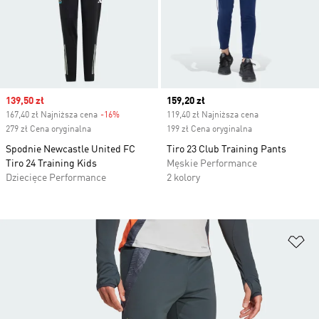
Sale price
139,50 zł
Current price
159,20 zł
167,40 zł Najniższa cena
-16%
Discount
119,40 zł Najniższa cena
279 zł Cena oryginalna
199 zł Cena oryginalna
Spodnie Newcastle United FC
Tiro 23 Club Training Pants
Tiro 24 Training Kids
Męskie Performance
Dziecięce Performance
2 kolory
Do