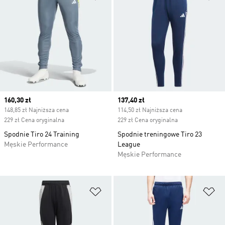
Current price
160,30 zł
Current price
137,40 zł
148,85 zł Najniższa cena
114,50 zł Najniższa cena
229 zł Cena oryginalna
229 zł Cena oryginalna
Spodnie Tiro 24 Training
Spodnie treningowe Tiro 23
Męskie Performance
League
Męskie Performance
Dodaj do listy życzeń
Do