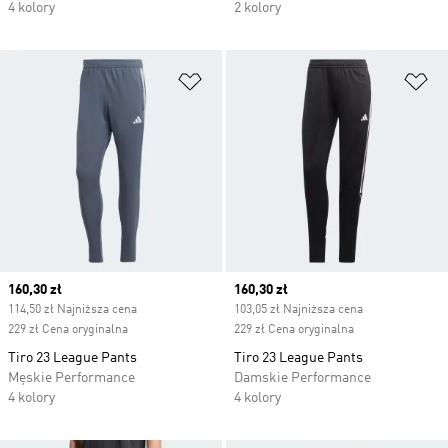
4 kolory
2 kolory
Dodaj do listy życzeń
Do
Current price
160,30 zł
Current price
160,30 zł
114,50 zł Najniższa cena
103,05 zł Najniższa cena
229 zł Cena oryginalna
229 zł Cena oryginalna
Tiro 23 League Pants
Tiro 23 League Pants
Męskie Performance
Damskie Performance
4 kolory
4 kolory