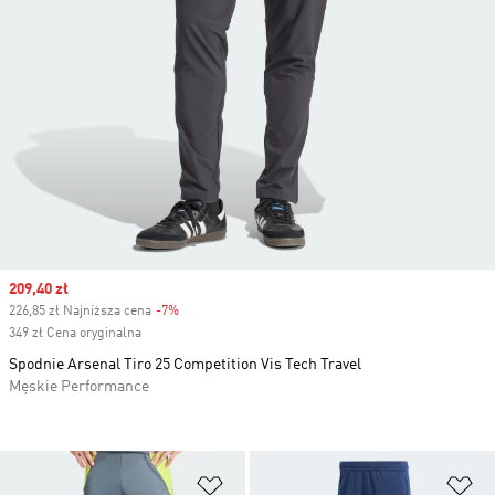
Sale price
209,40 zł
226,85 zł Najniższa cena
-7%
Discount
349 zł Cena oryginalna
Spodnie Arsenal Tiro 25 Competition Vis Tech Travel
Męskie Performance
Dodaj do listy życzeń
Do