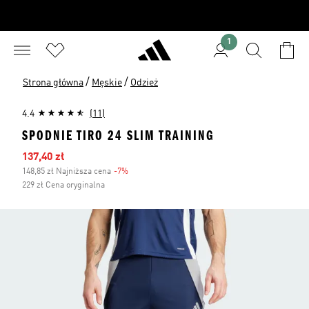
1
/
/
Strona główna
Męskie
Odzież
4.4
(11)
SPODNIE TIRO 24 SLIM TRAINING
Ceny na wyprzedaży
137,40 zł
148,85 zł Najniższa cena
-7%
Zniżka
229 zł Cena oryginalna