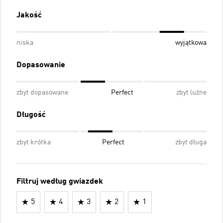
Jakość
niska
wyjątkowa
Dopasowanie
zbyt dopasowane
Perfect
zbyt luźne
Długość
zbyt krótka
Perfect
zbyt długa
Filtruj według gwiazdek
5
4
3
2
1