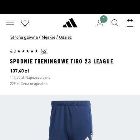
1
/
/
Strona główna
Męskie
Odzież
4.8
(42)
SPODNIE TRENINGOWE TIRO 23 LEAGUE
Bieżąca cena
137,40 zł
114,50 zł Najniższa cena
229 zł Cena oryginalna