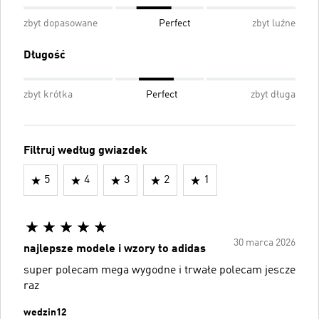
zbyt dopasowane
Perfect
zbyt luźne
Długość
zbyt krótka
Perfect
zbyt długa
Filtruj według gwiazdek
5
4
3
2
1
30 marca 2026
najlepsze modele i wzory to adidas
super polecam mega wygodne i trwałe polecam jescze
raz
wedzin12