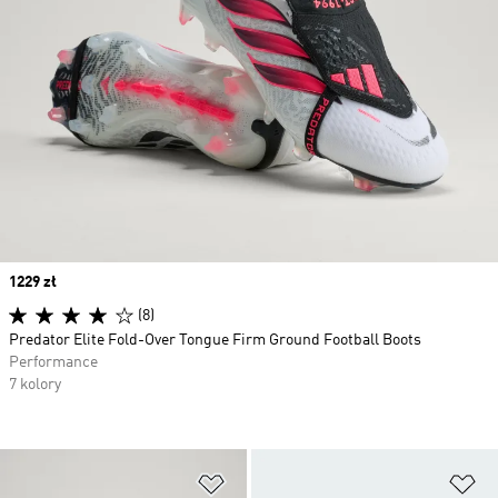
Price
1229 zł
(8)
Predator Elite Fold-Over Tongue Firm Ground Football Boots
Performance
7 kolory
Dodaj do listy życzeń
Do