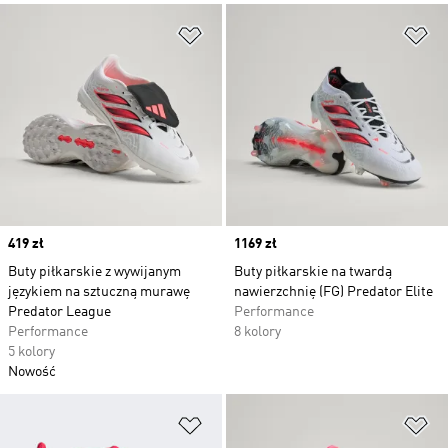
Dodaj do listy życzeń
Do
Price
419 zł
Price
1169 zł
Buty piłkarskie z wywijanym
Buty piłkarskie na twardą
językiem na sztuczną murawę
nawierzchnię (FG) Predator Elite
Predator League
Performance
Performance
8 kolory
5 kolory
Nowość
Dodaj do listy życzeń
Do