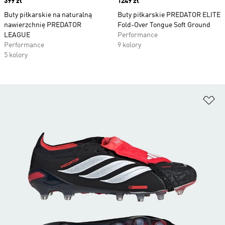
Price
399 zł
Price
1249 zł
Buty piłkarskie na naturalną
Buty piłkarskie PREDATOR ELITE
nawierzchnię PREDATOR
Fold-Over Tongue Soft Ground
LEAGUE
Performance
Performance
9 kolory
5 kolory
Do