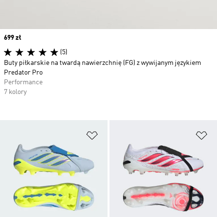
Price
699 zł
(5)
Buty piłkarskie na twardą nawierzchnię (FG) z wywijanym językiem
Predator Pro
Performance
7 kolory
Dodaj do listy życzeń
Do