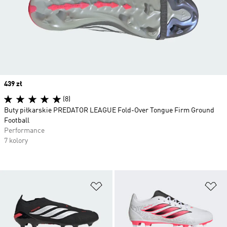
Price
439 zł
(8)
Buty piłkarskie PREDATOR LEAGUE Fold-Over Tongue Firm Ground
Football
Performance
7 kolory
Dodaj do listy życzeń
Do