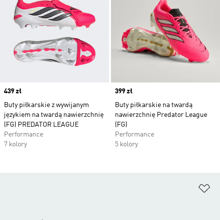
Price
439 zł
Price
399 zł
Buty piłkarskie z wywijanym
Buty piłkarskie na twardą
językiem na twardą nawierzchnię
nawierzchnię Predator League
(FG) PREDATOR LEAGUE
(FG)
Performance
Performance
7 kolory
5 kolory
Do