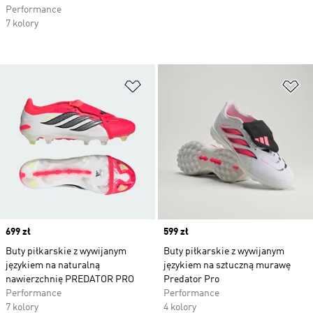
Performance
7 kolory
Dodaj do listy życzeń
Do
Price
699 zł
Price
599 zł
Buty piłkarskie z wywijanym
Buty piłkarskie z wywijanym
językiem na naturalną
językiem na sztuczną murawę
nawierzchnię PREDATOR PRO
Predator Pro
Performance
Performance
7 kolory
4 kolory