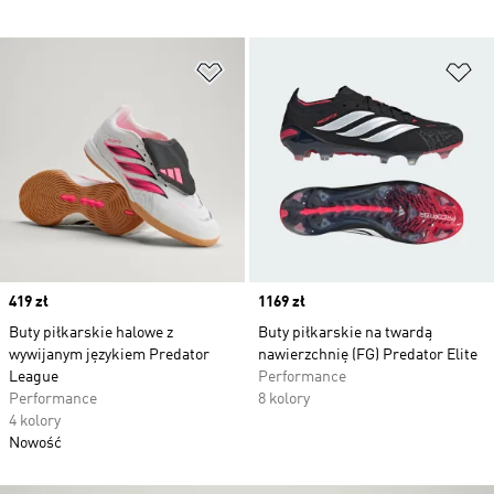
Dodaj do listy życzeń
Do
Price
419 zł
Price
1169 zł
Buty piłkarskie halowe z
Buty piłkarskie na twardą
wywijanym językiem Predator
nawierzchnię (FG) Predator Elite
League
Performance
Performance
8 kolory
4 kolory
Nowość