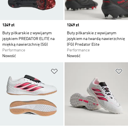
Price
1249 zł
Price
1249 zł
Buty piłkarskie z wywijanym
Buty piłkarskie z wywijanym
językiem PREDATOR ELITE na
językiem na twardą nawierzchnię
miękką nawierzchnię (SG)
(FG) Predator Elite
Performance
Performance
Nowość
Nowość
Dodaj do listy życzeń
Do