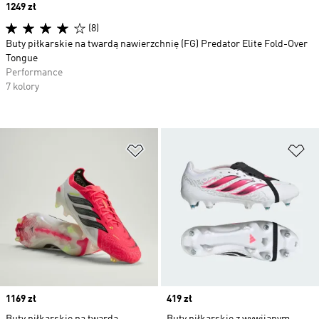
Price
1249 zł
(8)
Buty piłkarskie na twardą nawierzchnię (FG) Predator Elite Fold-Over
Tongue
Performance
7 kolory
Dodaj do listy życzeń
Do
Price
1169 zł
Price
419 zł