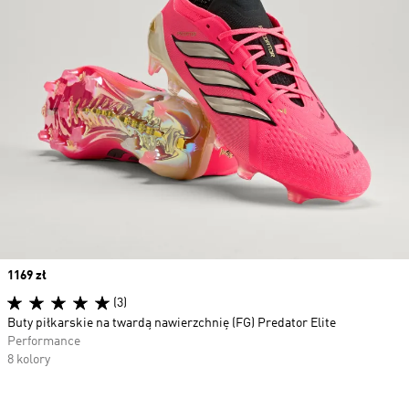
Price
1169 zł
(3)
Buty piłkarskie na twardą nawierzchnię (FG) Predator Elite
Performance
8 kolory