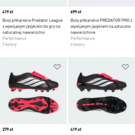
Price
419 zł
Price
699 zł
Buty piłkarskie Predator League
Buty piłkarskie PREDATOR PRO z
z wywijanym językiem do gry na
wywijanym językiem na sztuczne
naturalnej nawierzchni
nawierzchnie
Performance
Performance
7 kolory
4 kolory
Dodaj do listy życzeń
Do
Price
279 zł
Price
419 zł