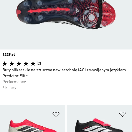
Price
1229 zł
(2)
Buty piłkarskie na sztuczną nawierzchnię (AG) z wywijanym językiem
Predator Elite
Performance
6 kolory
Dodaj do listy życzeń
Do