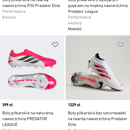
Buty piłkarskie na twardą
Buty piłkarskie z wywijanym
nawierzchnię (FG) Predator Elite
językiem na miękką nawierzchnię
Performance
Predator League
8 kolory
Performance
4 kolory
Nowość
Dodaj do listy życzeń
Do
Price
399 zł
Price
1229 zł
Buty piłkarskie na naturalną
Buty piłkarskie bez sznurowadeł
nawierzchnię PREDATOR
na twardą nawierzchnię Predator
LEAGUE
Elite