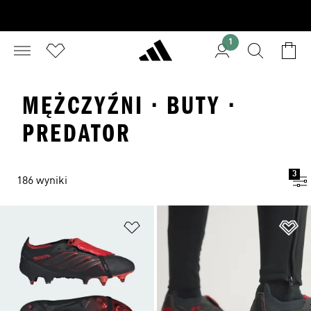
1
MĘŻCZYŹNI · BUTY ·
PREDATOR
3
186 wyniki
Dodaj do listy życzeń
Do