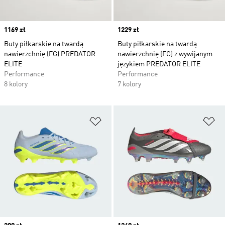
Price
1169 zł
Price
1229 zł
Buty piłkarskie na twardą
Buty piłkarskie na twardą
nawierzchnię (FG) PREDATOR
nawierzchnię (FG) z wywijanym
ELITE
językiem PREDATOR ELITE
Performance
Performance
8 kolory
7 kolory
Dodaj do listy życzeń
Do