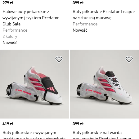
Price
279 zł
Price
399 zł
Halowe buty piłkarskie z
Buty piłkarskie Predator League
wywijanym językiem Predator
na sztuczną murawę
Club Sala
Performance
Performance
Nowość
2 kolory
Nowość
Dodaj do listy życzeń
Do
Price
419 zł
Price
399 zł
Buty piłkarskie z wywijanym
Buty piłkarskie na twardą