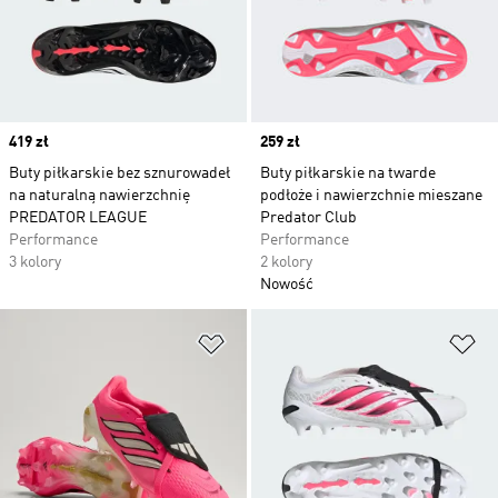
Price
419 zł
Price
259 zł
Buty piłkarskie bez sznurowadeł
Buty piłkarskie na twarde
na naturalną nawierzchnię
podłoże i nawierzchnie mieszane
PREDATOR LEAGUE
Predator Club
Performance
Performance
3 kolory
2 kolory
Nowość
Dodaj do listy życzeń
Do