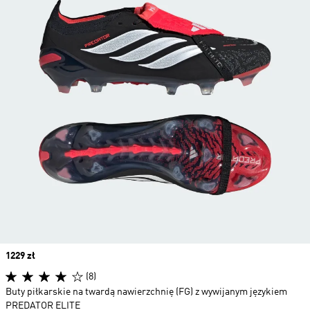
Price
1229 zł
(8)
Buty piłkarskie na twardą nawierzchnię (FG) z wywijanym językiem
PREDATOR ELITE