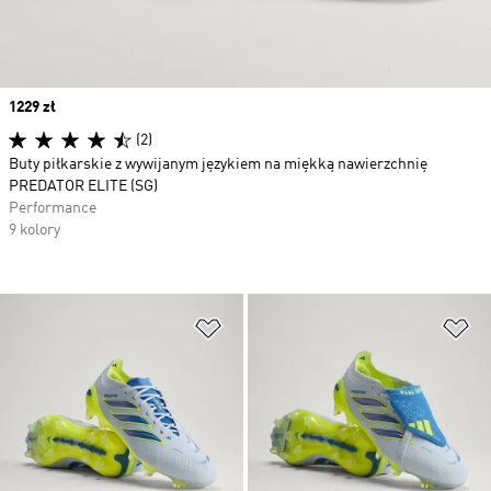
Price
1229 zł
(2)
Buty piłkarskie z wywijanym językiem na miękką nawierzchnię
PREDATOR ELITE (SG)
Performance
9 kolory
Dodaj do listy życzeń
Do