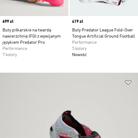
Price
699 zł
Price
419 zł
Buty piłkarskie na twardą
Buty Predator League Fold-Over
nawierzchnię (FG) z wywijanym
Tongue Artificial Ground Football
językiem Predator Pro
Performance
Performance
5 kolory
7 kolory
Nowość
Do