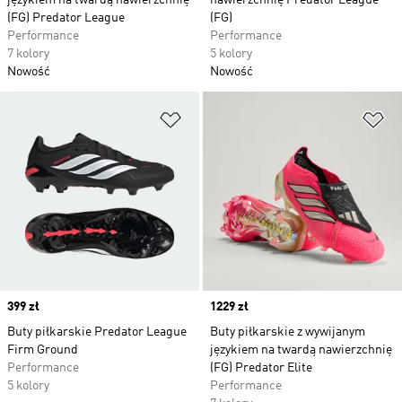
językiem na twardą nawierzchnię
nawierzchnię Predator League
(FG) Predator League
(FG)
Performance
Performance
7 kolory
5 kolory
Nowość
Nowość
Dodaj do listy życzeń
Do
Price
399 zł
Price
1229 zł
Buty piłkarskie Predator League
Buty piłkarskie z wywijanym
Firm Ground
językiem na twardą nawierzchnię
Performance
(FG) Predator Elite
5 kolory
Performance