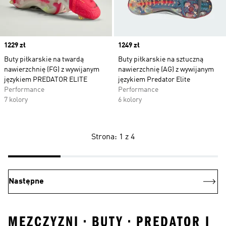
Price
1229 zł
Price
1249 zł
Buty piłkarskie na twardą
Buty piłkarskie na sztuczną
nawierzchnię (FG) z wywijanym
nawierzchnię (AG) z wywijanym
językiem PREDATOR ELITE
językiem Predator Elite
Performance
Performance
7 kolory
6 kolory
Strona: 1 z 4
Następne
MEZCZYZNI • BUTY • PREDATOR I