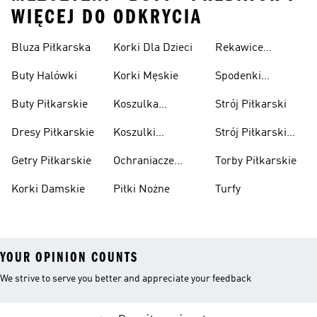
WIĘCEJ DO ODKRYCIA
Bluza Piłkarska
Korki Dla Dzieci
Rekawice
Bramkarskie
Buty Halówki
Korki Męskie
Spodenki
Piłkarskie
Buty Piłkarskie
Koszulka
Strój Piłkarski
Pilkarska
Dresy Piłkarskie
Koszulki
Strój Piłkarski
Piłkarskie Dla
Dla Chłopca
Getry Piłkarskie
Ochraniacze
Torby Piłkarskie
Dzieci
Piłkarskie
Korki Damskie
Piłki Nożne
Turfy
YOUR OPINION COUNTS
We strive to serve you better and appreciate your feedback