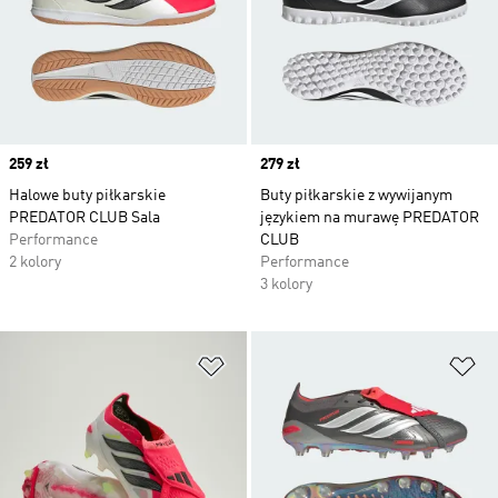
Price
259 zł
Price
279 zł
Halowe buty piłkarskie
Buty piłkarskie z wywijanym
PREDATOR CLUB Sala
językiem na murawę PREDATOR
Performance
CLUB
2 kolory
Performance
3 kolory
Dodaj do listy życzeń
Do