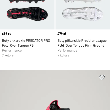
Price
699 zł
Price
479 zł
Buty piłkarskie PREDATOR PRO
Buty piłkarskie Predator League
Fold-Over Tongue FG
Fold-Over Tongue Firm Ground
Performance
Performance
7 kolory
7 kolory
Do