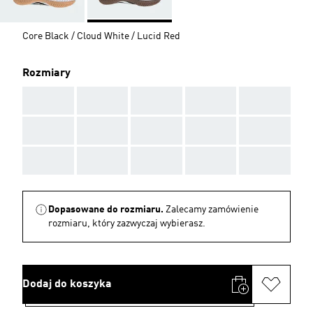
Core Black / Cloud White / Lucid Red
Rozmiary
AAA
AAA
AAA
AAA
AAA
AAA
AAA
AAA
AAA
AAA
AAA
AAA
AAA
AAA
AAA
Dopasowane do rozmiaru.
Zalecamy zamówienie
rozmiaru, który zazwyczaj wybierasz.
Dodaj do koszyka