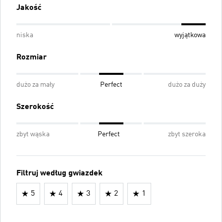
Jakość
niska
wyjątkowa
Rozmiar
dużo za mały
Perfect
dużo za duży
Szerokość
zbyt wąska
Perfect
zbyt szeroka
Filtruj według gwiazdek
5
4
3
2
1