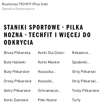
Biustonosz TECHFIT (Plus Size)
Damskie Performance
STANIKI SPORTOWE • PILKA
NOZNA • TECHFIT I WIĘCEJ DO
ODKRYCIA
Bluza Piłkarska
Korki Dla Dzieci
Rekawice
Bramkarskie
Buty Halówki
Korki Męskie
Spodenki
Piłkarskie
Buty Piłkarskie
Koszulka
Strój Piłkarski
Pilkarska
Dresy Piłkarskie
Koszulki
Strój Piłkarski
Piłkarskie Dla
Dla Chłopca
Getry Piłkarskie
Ochraniacze
Torby Piłkarskie
Dzieci
Piłkarskie
Korki Damskie
Piłki Nożne
Turfy