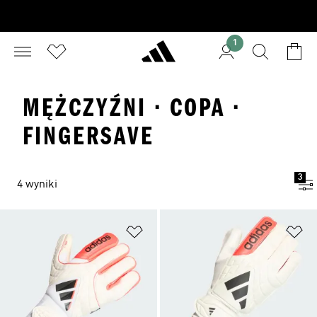
1
MĘŻCZYŹNI · COPA ·
FINGERSAVE
3
4 wyniki
Dodaj do listy życzeń
Do