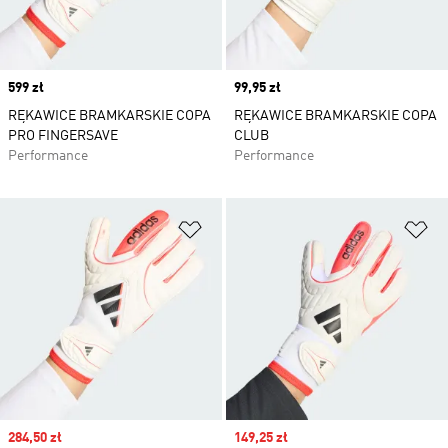
Price
599 zł
Price
99,95 zł
RĘKAWICE BRAMKARSKIE COPA
RĘKAWICE BRAMKARSKIE COPA
PRO FINGERSAVE
CLUB
Performance
Performance
Dodaj do listy życzeń
Do
Sale price
284,50 zł
Sale price
149,25 zł