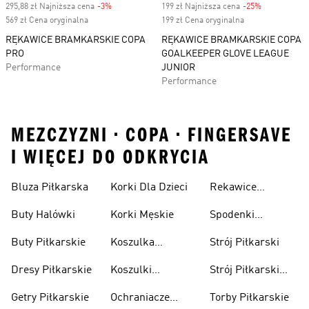
295,88 zł Najniższa cena
-3%
Discount
199 zł Najniższa cena
-25%
Discount
569 zł Cena oryginalna
199 zł Cena oryginalna
RĘKAWICE BRAMKARSKIE COPA
RĘKAWICE BRAMKARSKIE COPA
PRO
GOALKEEPER GLOVE LEAGUE
Performance
JUNIOR
Performance
MEZCZYZNI • COPA • FINGERSAVE
I WIĘCEJ DO ODKRYCIA
Bluza Piłkarska
Korki Dla Dzieci
Rekawice
Bramkarskie
Buty Halówki
Korki Męskie
Spodenki
Piłkarskie
Buty Piłkarskie
Koszulka
Strój Piłkarski
Pilkarska
Dresy Piłkarskie
Koszulki
Strój Piłkarski
Piłkarskie Dla
Dla Chłopca
Getry Piłkarskie
Ochraniacze
Torby Piłkarskie
Dzieci