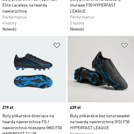
Elite Laceless na twardą
murawę F50 HYPERFAST
nawierzchnię
LEAGUE
Performance
Performance
4 kolory
2 kolory
Nowość
Nowość
Dodaj do listy życzeń
Do
Price
219 zł
Price
439 zł
Buty piłkarskie dziecięce na
Buty piłkarskie bez sznurowadeł
twardą nawierzchnię FG /
na twardą nawierzchnię (FG) F50
nawierzchnie mieszane (MG) F50
HYPERFAST LEAGUE