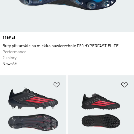
Price
1169 zł
Buty piłkarskie na miękką nawierzchnię F50 HYPERFAST ELITE
Performance
2 kolory
Nowość
Dodaj do listy życzeń
Do