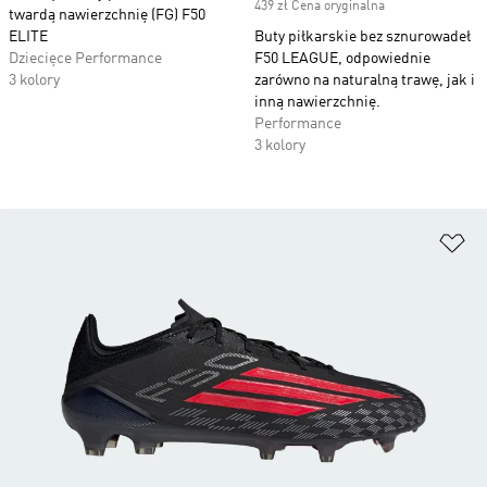
439 zł Cena oryginalna
twardą nawierzchnię (FG) F50
ELITE
Buty piłkarskie bez sznurowadeł
Dziecięce Performance
F50 LEAGUE, odpowiednie
3 kolory
zarówno na naturalną trawę, jak i
inną nawierzchnię.
Performance
3 kolory
Do