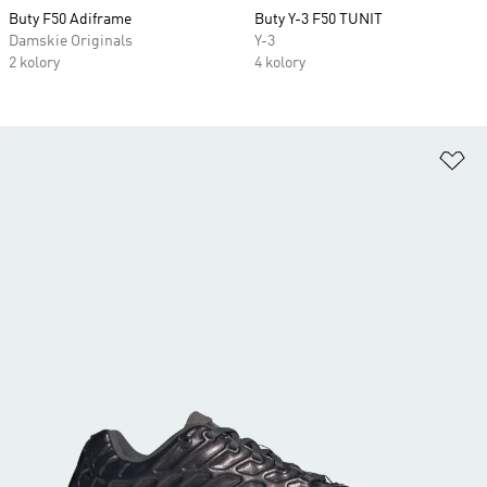
Buty F50 Adiframe
Buty Y-3 F50 TUNIT
Damskie Originals
Y-3
2 kolory
4 kolory
Do