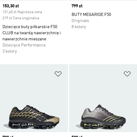
Current price
153,30 zł
Price
799 zł
131,40 zł Najniższa cena
BUTY MEGARIDE F50
219 zł Cena oryginalna
Originals
Dziecięce buty piłkarskie F50
8 kolory
CLUB na twardą nawierzchnię i
nawierzchnie mieszane
Dziecięce Performance
3 kolory
Dodaj do listy życzeń
Do