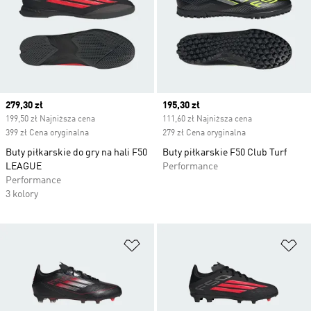
Current price
279,30 zł
Current price
195,30 zł
199,50 zł Najniższa cena
111,60 zł Najniższa cena
399 zł Cena oryginalna
279 zł Cena oryginalna
Buty piłkarskie do gry na hali F50
Buty piłkarskie F50 Club Turf
LEAGUE
Performance
Performance
3 kolory
Dodaj do listy życzeń
Do