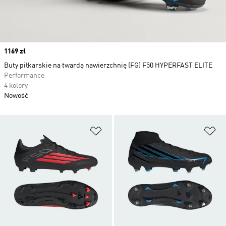
Price
1169 zł
Buty piłkarskie na twardą nawierzchnię (FG) F50 HYPERFAST ELITE
Performance
4 kolory
Nowość
Dodaj do listy życzeń
Do