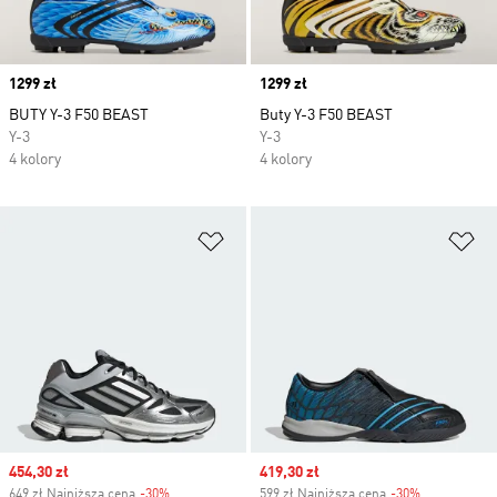
Price
1299 zł
Price
1299 zł
BUTY Y-3 F50 BEAST
Buty Y-3 F50 BEAST
Y-3
Y-3
4 kolory
4 kolory
Dodaj do listy życzeń
Do
Sale price
454,30 zł
Sale price
419,30 zł
649 zł Najniższa cena
-30%
Discount
599 zł Najniższa cena
-30%
Discount