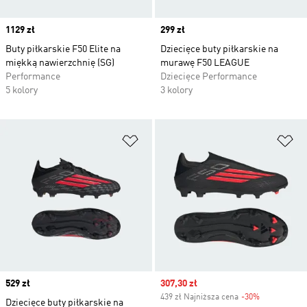
Price
1129 zł
Price
299 zł
Buty piłkarskie F50 Elite na
Dziecięce buty piłkarskie na
miękką nawierzchnię (SG)
murawę F50 LEAGUE
Performance
Dziecięce Performance
5 kolory
3 kolory
Dodaj do listy życzeń
Do
Price
529 zł
Sale price
307,30 zł
439 zł Najniższa cena
-30%
Discount
Dziecięce buty piłkarskie na