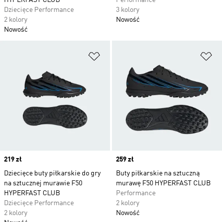
HYPERFAST CLUB
Performance
Dziecięce Performance
3 kolory
2 kolory
Nowość
Nowość
Dodaj do listy życzeń
Do
Price
219 zł
Price
259 zł
Dziecięce buty piłkarskie do gry
Buty piłkarskie na sztuczną
na sztucznej murawie F50
murawę F50 HYPERFAST CLUB
HYPERFAST CLUB
Performance
Dziecięce Performance
2 kolory
2 kolory
Nowość