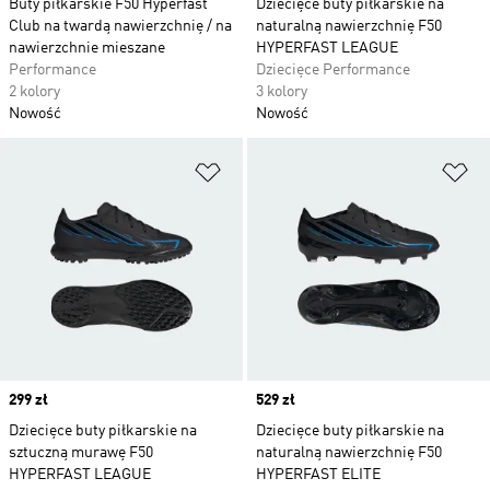
Buty piłkarskie F50 Hyperfast
Dziecięce buty piłkarskie na
Club na twardą nawierzchnię / na
naturalną nawierzchnię F50
nawierzchnie mieszane
HYPERFAST LEAGUE
Performance
Dziecięce Performance
2 kolory
3 kolory
Nowość
Nowość
Dodaj do listy życzeń
Do
Price
299 zł
Price
529 zł
Dziecięce buty piłkarskie na
Dziecięce buty piłkarskie na
sztuczną murawę F50
naturalną nawierzchnię F50
HYPERFAST LEAGUE
HYPERFAST ELITE