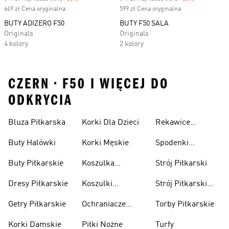
649 zł Cena oryginalna
599 zł Cena oryginalna
BUTY ADIZERO F50
BUTY F50 SALA
Originals
Originals
4 kolory
2 kolory
CZERN • F50 I WIĘCEJ DO
ODKRYCIA
Bluza Piłkarska
Korki Dla Dzieci
Rekawice
Bramkarskie
Buty Halówki
Korki Męskie
Spodenki
Piłkarskie
Buty Piłkarskie
Koszulka
Strój Piłkarski
Pilkarska
Dresy Piłkarskie
Koszulki
Strój Piłkarski
Piłkarskie Dla
Dla Chłopca
Getry Piłkarskie
Ochraniacze
Torby Piłkarskie
Dzieci
Piłkarskie
Korki Damskie
Piłki Nożne
Turfy