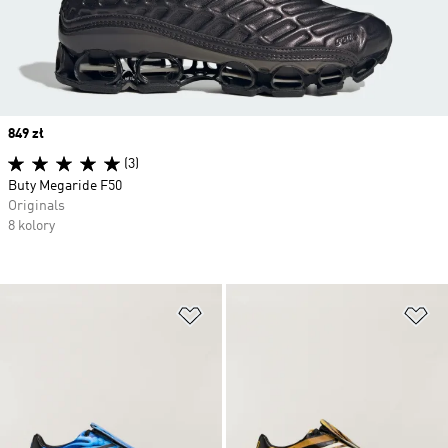
Price
849 zł
(3)
Buty Megaride F50
Originals
8 kolory
Dodaj do listy życzeń
Do