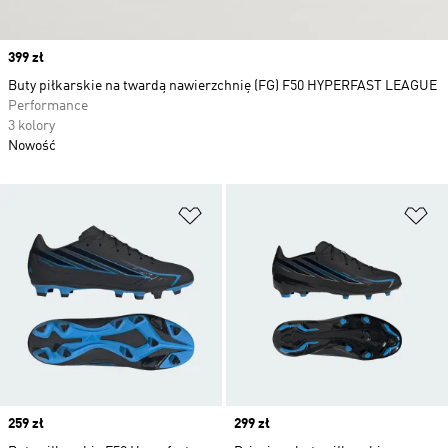
Price
399 zł
Buty piłkarskie na twardą nawierzchnię (FG) F50 HYPERFAST LEAGUE
Performance
3 kolory
Nowość
Dodaj do listy życzeń
Do
Price
259 zł
Price
299 zł