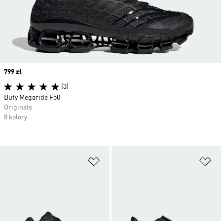
Price
799 zł
(3)
Buty Megaride F50
Originals
8 kolory
Dodaj do listy życzeń
Do