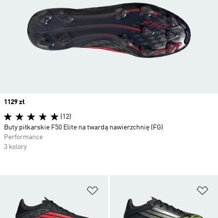
Price
1129 zł
(12)
Buty piłkarskie F50 Elite na twardą nawierzchnię (FG)
Performance
3 kolory
Dodaj do listy życzeń
Do