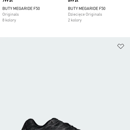
Price
799 zł
Price
599 zł
BUTY MEGARIDE F50
BUTY MEGARIDE F50
Originals
Dziecięce Originals
8 kolory
2 kolory
Do