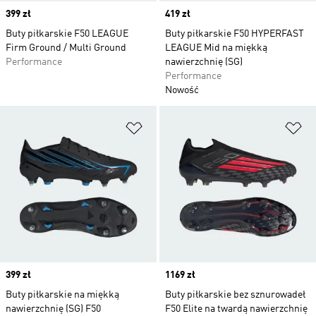
Price
399 zł
Price
419 zł
Buty piłkarskie F50 LEAGUE
Buty piłkarskie F50 HYPERFAST
Firm Ground / Multi Ground
LEAGUE Mid na miękką
Performance
nawierzchnię (SG)
Performance
Nowość
Dodaj do listy życzeń
Do
Price
399 zł
Price
1169 zł
Buty piłkarskie na miękką
Buty piłkarskie bez sznurowadeł
nawierzchnię (SG) F50
F50 Elite na twardą nawierzchnię