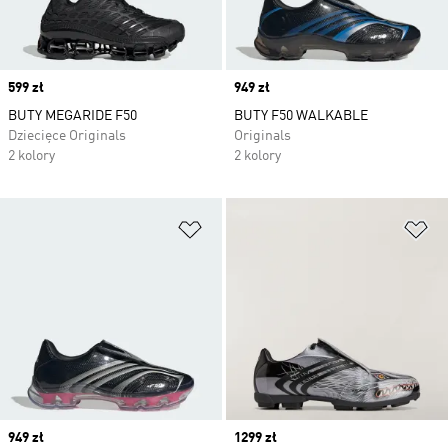
Price
599 zł
Price
949 zł
BUTY MEGARIDE F50
BUTY F50 WALKABLE
Dziecięce Originals
Originals
2 kolory
2 kolory
Dodaj do listy życzeń
Do
Price
949 zł
Price
1299 zł