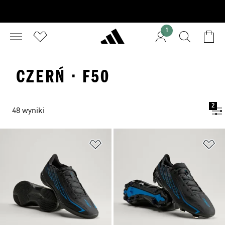
1
CZERŃ · F50
2
48 wyniki
Dodaj do listy życzeń
Do