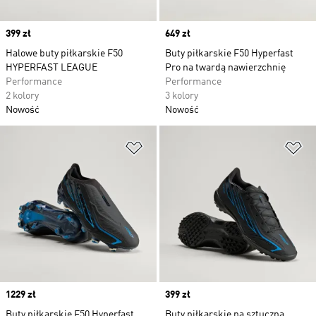
Price
399 zł
Price
649 zł
Halowe buty piłkarskie F50
Buty piłkarskie F50 Hyperfast
HYPERFAST LEAGUE
Pro na twardą nawierzchnię
Performance
Performance
2 kolory
3 kolory
Nowość
Nowość
Dodaj do listy życzeń
Do
Price
1229 zł
Price
399 zł
Buty piłkarskie F50 Hyperfast
Buty piłkarskie na sztuczną