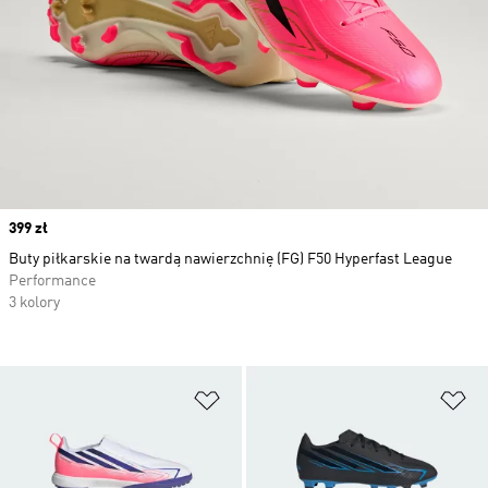
Price
399 zł
Buty piłkarskie na twardą nawierzchnię (FG) F50 Hyperfast League
Performance
3 kolory
Dodaj do listy życzeń
Do