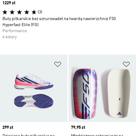
Price
1229 zł
(3)
Buty piłkarskie bez sznurowadeł na twardą nawierzchnię F50
Hyperfast Elite (FG)
Performance
4 kolory
Dodaj do listy życzeń
Do
Price
299 zł
Price
79,95 zł