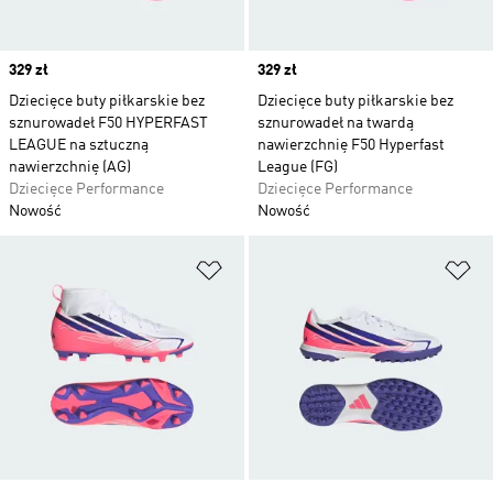
Price
329 zł
Price
329 zł
Dziecięce buty piłkarskie bez
Dziecięce buty piłkarskie bez
sznurowadeł F50 HYPERFAST
sznurowadeł na twardą
LEAGUE na sztuczną
nawierzchnię F50 Hyperfast
nawierzchnię (AG)
League (FG)
Dziecięce Performance
Dziecięce Performance
Nowość
Nowość
Dodaj do listy życzeń
Do