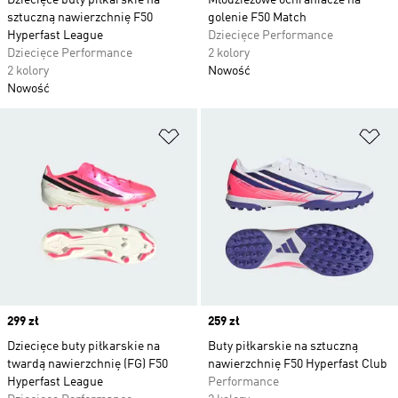
Dziecięce buty piłkarskie na
Młodzieżowe ochraniacze na
sztuczną nawierzchnię F50
golenie F50 Match
Hyperfast League
Dziecięce Performance
Dziecięce Performance
2 kolory
2 kolory
Nowość
Nowość
Dodaj do listy życzeń
Do
Price
299 zł
Price
259 zł
Dziecięce buty piłkarskie na
Buty piłkarskie na sztuczną
twardą nawierzchnię (FG) F50
nawierzchnię F50 Hyperfast Club
Hyperfast League
Performance