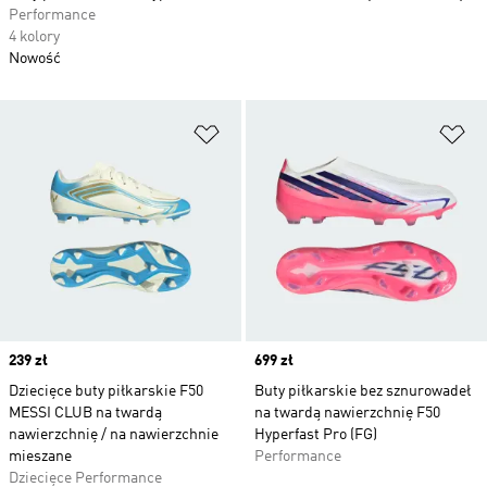
Performance
4 kolory
Nowość
Dodaj do listy życzeń
Do
Price
239 zł
Price
699 zł
Dziecięce buty piłkarskie F50
Buty piłkarskie bez sznurowadeł
MESSI CLUB na twardą
na twardą nawierzchnię F50
nawierzchnię / na nawierzchnie
Hyperfast Pro (FG)
mieszane
Performance
Dziecięce Performance