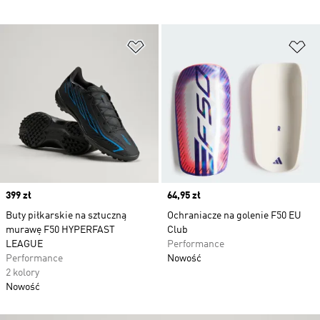
Dodaj do listy życzeń
Do
Price
399 zł
Price
64,95 zł
Buty piłkarskie na sztuczną
Ochraniacze na golenie F50 EU
murawę F50 HYPERFAST
Club
LEAGUE
Performance
Performance
Nowość
2 kolory
Nowość