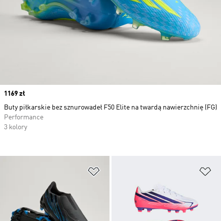
Price
1169 zł
Buty piłkarskie bez sznurowadeł F50 Elite na twardą nawierzchnię (FG)
Performance
3 kolory
Dodaj do listy życzeń
Do