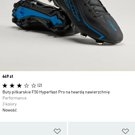
Price
649 zł
(2)
Buty piłkarskie F50 Hyperfast Pro na twardą nawierzchnię
Performance
3 kolory
Nowość
Dodaj do listy życzeń
Do