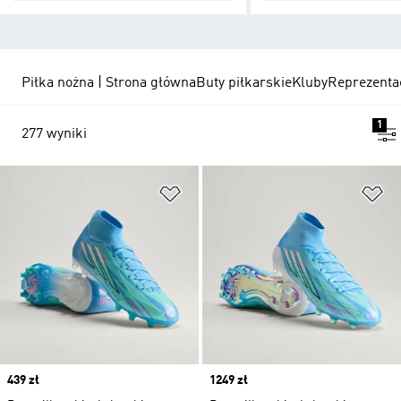
Piłka nożna | Strona główna
Buty piłkarskie
Kluby
Reprezenta
1
277 wyniki
Dodaj do listy życzeń
Do
Price
439 zł
Price
1249 zł