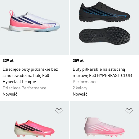
Price
329 zł
Price
259 zł
Dziecięce buty piłkarskie bez
Buty piłkarskie na sztuczną
sznurowadeł na halę F50
murawę F50 HYPERFAST CLUB
Hyperfast League
Performance
Dziecięce Performance
2 kolory
Nowość
Nowość
Dodaj do listy życzeń
Do