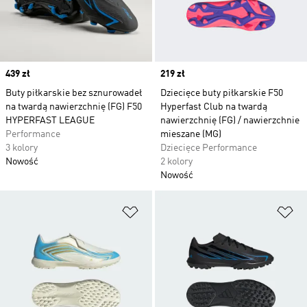
Price
439 zł
Price
219 zł
Buty piłkarskie bez sznurowadeł
Dziecięce buty piłkarskie F50
na twardą nawierzchnię (FG) F50
Hyperfast Club na twardą
HYPERFAST LEAGUE
nawierzchnię (FG) / nawierzchnie
Performance
mieszane (MG)
3 kolory
Dziecięce Performance
Nowość
2 kolory
Nowość
Dodaj do listy życzeń
Do