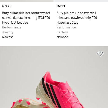
Price
439 zł
Price
259 zł
Buty piłkarskie bez sznurowadeł
Buty piłkarskie na twardą i
na twardą nawierzchnię (FG) F50
mieszaną nawierzchnię F50
Hyperfast League
Hyperfast Club
Performance
Performance
3 kolory
2 kolory
Nowość
Nowość
Do