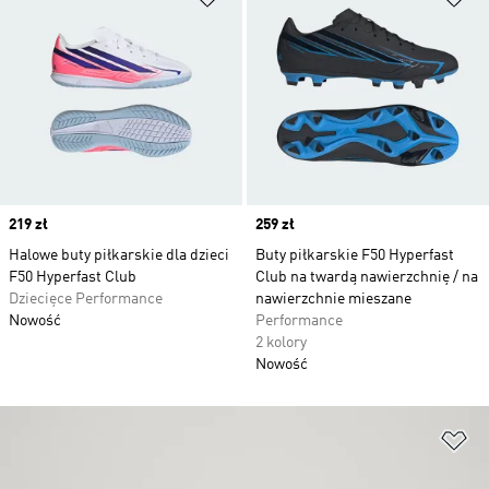
Price
219 zł
Price
259 zł
Halowe buty piłkarskie dla dzieci
Buty piłkarskie F50 Hyperfast
F50 Hyperfast Club
Club na twardą nawierzchnię / na
Dziecięce Performance
nawierzchnie mieszane
Nowość
Performance
2 kolory
Nowość
Do