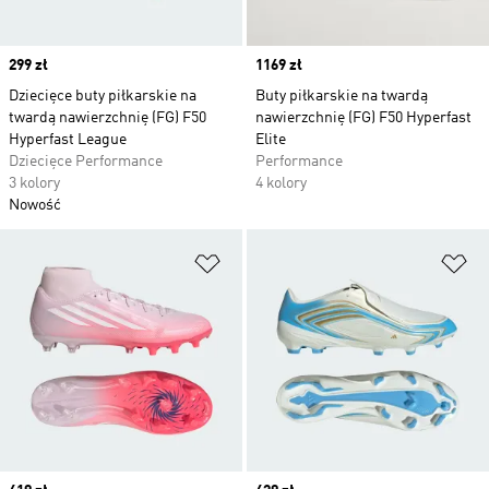
Price
299 zł
Price
1169 zł
Dziecięce buty piłkarskie na
Buty piłkarskie na twardą
twardą nawierzchnię (FG) F50
nawierzchnię (FG) F50 Hyperfast
Hyperfast League
Elite
Dziecięce Performance
Performance
3 kolory
4 kolory
Nowość
Dodaj do listy życzeń
Do