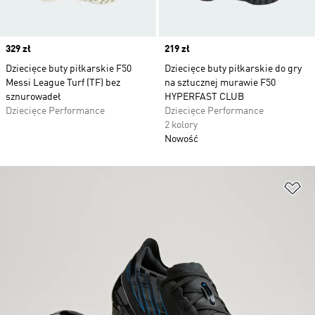
Price
329 zł
Price
219 zł
Dziecięce buty piłkarskie F50
Dziecięce buty piłkarskie do gry
Messi League Turf (TF) bez
na sztucznej murawie F50
sznurowadeł
HYPERFAST CLUB
Dziecięce Performance
Dziecięce Performance
2 kolory
Nowość
Do