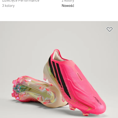
Dziecięce Performance
2 kolory
3 kolory
Nowość
Do