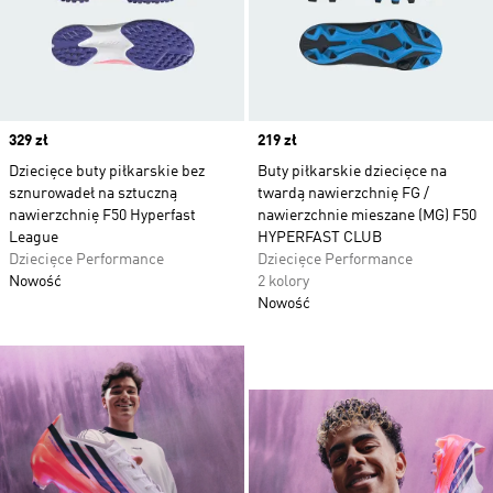
Price
329 zł
Price
219 zł
Dziecięce buty piłkarskie bez
Buty piłkarskie dziecięce na
sznurowadeł na sztuczną
twardą nawierzchnię FG /
nawierzchnię F50 Hyperfast
nawierzchnie mieszane (MG) F50
League
HYPERFAST CLUB
Dziecięce Performance
Dziecięce Performance
Nowość
2 kolory
Nowość