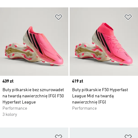
Dodaj do listy życzeń
Do
Price
439 zł
Price
419 zł
Buty piłkarskie bez sznurowadeł
Buty piłkarskie F50 Hyperfast
na twardą nawierzchnię (FG) F50
League Mid na twardą
Hyperfast League
nawierzchnię (FG)
Performance
Performance
3 kolory
Dodaj do listy życzeń
Do