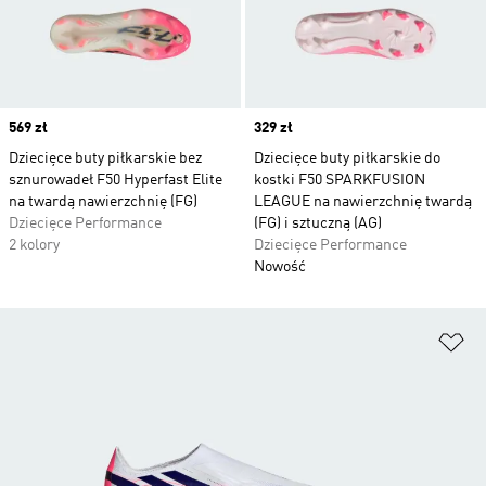
Price
569 zł
Price
329 zł
Dziecięce buty piłkarskie bez
Dziecięce buty piłkarskie do
sznurowadeł F50 Hyperfast Elite
kostki F50 SPARKFUSION
na twardą nawierzchnię (FG)
LEAGUE na nawierzchnię twardą
Dziecięce Performance
(FG) i sztuczną (AG)
2 kolory
Dziecięce Performance
Nowość
Do