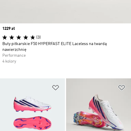
Price
1229 zł
(3)
Buty piłkarskie F50 HYPERFAST ELITE Laceless na twardą
nawierzchnię
Performance
4 kolory
Dodaj do listy życzeń
Do