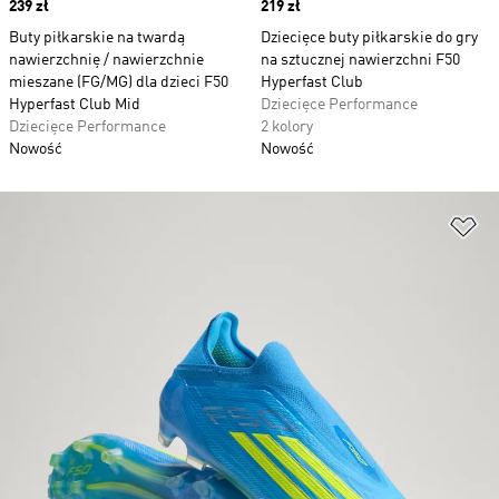
Price
239 zł
Price
219 zł
Buty piłkarskie na twardą
Dziecięce buty piłkarskie do gry
nawierzchnię / nawierzchnie
na sztucznej nawierzchni F50
mieszane (FG/MG) dla dzieci F50
Hyperfast Club
Hyperfast Club Mid
Dziecięce Performance
Dziecięce Performance
2 kolory
Nowość
Nowość
Do