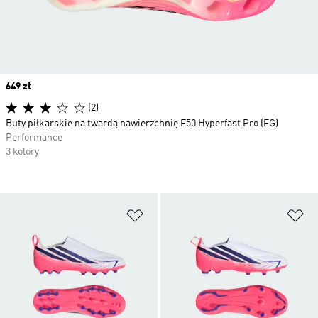
Price
649 zł
(2)
Buty piłkarskie na twardą nawierzchnię F50 Hyperfast Pro (FG)
Performance
3 kolory
Dodaj do listy życzeń
Do