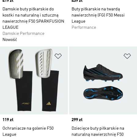
Price
419 zł
Price
439 zł
Damskie buty piłkarskie do
Buty piłkarskie na twardą
kostki na naturalną i sztuczną
nawierzchnię (FG) F50 Messi
nawierzchnię F50 SPARKFUSION
League
LEAGUE
Performance
Damskie Performance
Nowość
Dodaj do listy życzeń
Do
Price
119 zł
Price
299 zł
Ochraniacze na golenie F50
Dziecięce buty piłkarskie na
League
naturalną nawierzchnię F50