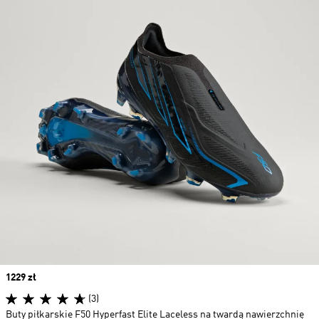
Price
1229 zł
(3)
Buty piłkarskie F50 Hyperfast Elite Laceless na twardą nawierzchnię