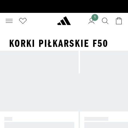
1
KORKI PIŁKARSKIE F50
F50
PREDATOR
Rób zamieszanie.
Przejmij kontrolę.