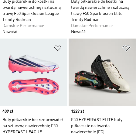
Buty piłkarskie do kostki na
Buty piłkarskie do kostki na
twardą nawierzchnię i sztuczną
twardą nawierzchnię i sztuczną
trawę F50 Sparkfusion League
trawę F50 Sparkfusion Elite
Trinity Rodman
Trinity Rodman
Damskie Performance
Damskie Performance
Nowość
Nowość
Dodaj do listy życzeń
Do
Price
439 zł
Price
1229 zł
Buty piłkarskie bez sznurowadeł
F50 HYPERFAST ELITE buty
na sztuczną nawierzchnię F50
piłkarskie na twardą
HYPERFAST LEAGUE
nawierzchnię (FG)