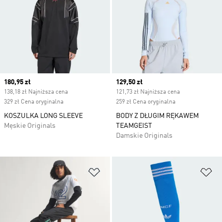
Current price
180,95 zł
Current price
129,50 zł
138,18 zł Najniższa cena
121,73 zł Najniższa cena
329 zł Cena oryginalna
259 zł Cena oryginalna
KOSZULKA LONG SLEEVE
BODY Z DŁUGIM RĘKAWEM
Męskie Originals
TEAMGEIST
Damskie Originals
Dodaj do listy życzeń
Do