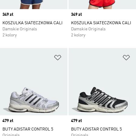
Price
349 zł
Price
349 zł
KOSZULKA SIATECZKOWA CALI
KOSZULKA SIATECZKOWA CALI
Damskie Originals
Damskie Originals
2 kolory
2 kolory
Dodaj do listy życzeń
Do
Price
479 zł
Price
479 zł
BUTY ADISTAR CONTROL 5
BUTY ADISTAR CONTROL 5
Originals
Originals