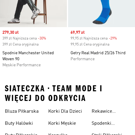
Sale price
279,30 zł
Sale price
69,97 zł
399 zł Najniższa cena
-30%
Discount
99,95 zł Najniższa cena
-29%
Discount
399 zł Cena oryginalna
99,95 zł Cena oryginalna
Spodnie Manchester United
Getry Real Madrid 25/26 Third
Woven 90
Performance
Męskie Performance
SIATECZKA • TEAM MODE I
WIĘCEJ DO ODKRYCIA
Bluza Piłkarska
Korki Dla Dzieci
Rekawice
Bramkarskie
Buty Halówki
Korki Męskie
Spodenki
Piłkarskie