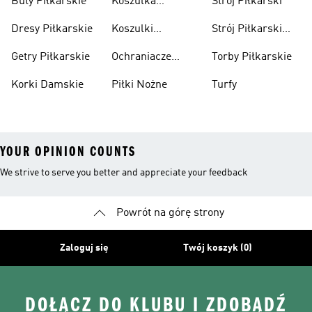
Buty Piłkarskie
Koszulka
Strój Piłkarski
Pilkarska
Dresy Piłkarskie
Koszulki
Strój Piłkarski
Piłkarskie Dla
Dla Chłopca
Getry Piłkarskie
Ochraniacze
Torby Piłkarskie
Dzieci
Piłkarskie
Korki Damskie
Piłki Nożne
Turfy
YOUR OPINION COUNTS
We strive to serve you better and appreciate your feedback
Powrót na górę strony
Zaloguj się
Twój koszyk (0)
DOŁĄCZ DO KLUBU I ZDOBĄDŹ