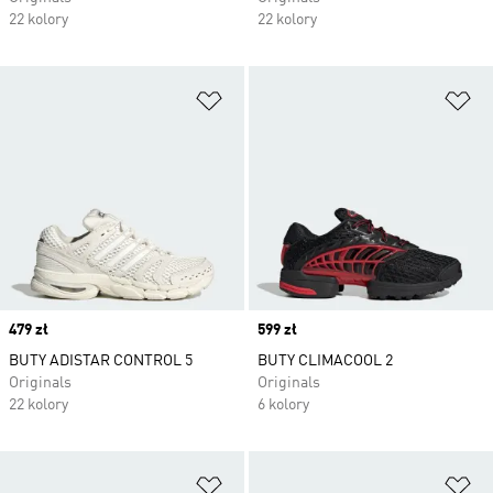
22 kolory
22 kolory
Dodaj do listy życzeń
Do
Price
479 zł
Price
599 zł
BUTY ADISTAR CONTROL 5
BUTY CLIMACOOL 2
Originals
Originals
22 kolory
6 kolory
Dodaj do listy życzeń
Do