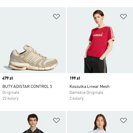
Dodaj do listy życzeń
Do
Price
479 zł
Price
199 zł
BUTY ADISTAR CONTROL 5
Koszulka Linear Mesh
Originals
Damskie Originals
22 kolory
2 kolory
Dodaj do listy życzeń
Do