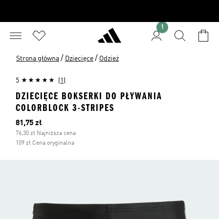
1
/
/
Strona główna
Dziecięce
Odzież
5
(1)
DZIECIĘCE BOKSERKI DO PŁYWANIA
COLORBLOCK 3-STRIPES
Bieżąca cena
81,75 zł
76,30 zł Najniższa cena
109 zł Cena oryginalna