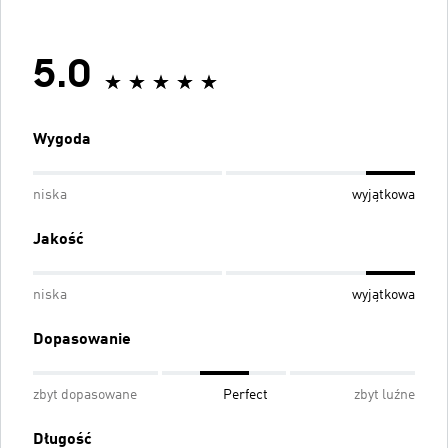
5.0
Wygoda
niska
wyjątkowa
Jakość
niska
wyjątkowa
Dopasowanie
zbyt dopasowane
Perfect
zbyt luźne
Długość