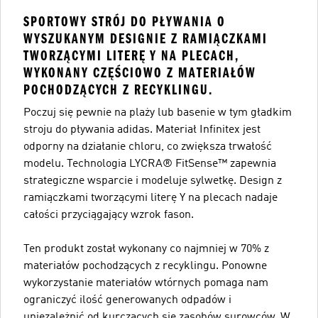
SPORTOWY STRÓJ DO PŁYWANIA O
WYSZUKANYM DESIGNIE Z RAMIĄCZKAMI
TWORZĄCYMI LITERĘ Y NA PLECACH,
WYKONANY CZĘŚCIOWO Z MATERIAŁÓW
POCHODZĄCYCH Z RECYKLINGU.
Poczuj się pewnie na plaży lub basenie w tym gładkim
stroju do pływania adidas. Materiał Infinitex jest
odporny na działanie chloru, co zwiększa trwałość
modelu. Technologia LYCRA® FitSense™ zapewnia
strategiczne wsparcie i modeluje sylwetkę. Design z
ramiączkami tworzącymi literę Y na plecach nadaje
całości przyciągający wzrok fason.
Ten produkt został wykonany co najmniej w 70% z
materiałów pochodzących z recyklingu. Ponowne
wykorzystanie materiałów wtórnych pomaga nam
ograniczyć ilość generowanych odpadów i
uniezależnić od kurczących się zasobów surowców. W