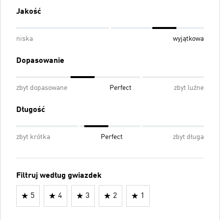
Jakość
niska
wyjątkowa
Dopasowanie
zbyt dopasowane
Perfect
zbyt luźne
Długość
zbyt krótka
Perfect
zbyt długa
Filtruj według gwiazdek
5
4
3
2
1