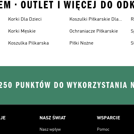
EM • OUTLET I WIĘCEJ DO OD
Korki Dla Dzieci
Koszulki Piłkarskie Dla
R
Dzieci
Korki Męskie
Ochraniacze Piłkarskie
S
Koszulka Pilkarska
Piłki Nożne
S
 250 PUNKTÓW DO WYKORZYSTANIA 
JE
NASZ ŚWIAT
WSPARCIE
Nasz wpływ
Pomoc