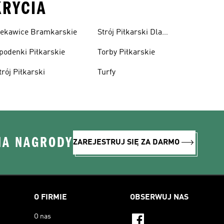
KRYCIA
ekawice Bramkarskie
Strój Piłkarski Dla
Chłopca
podenki Piłkarskie
Torby Piłkarskie
trój Piłkarski
Turfy
NA NAGRODY
ZAREJESTRUJ SIĘ ZA DARMO
O FIRMIE
OBSERWUJ NAS
O nas