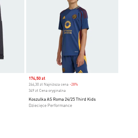
Sale price
174,50 zł
244,30 zł Najniższa cena
-28%
Discount
349 zł Cena oryginalna
Koszulka AS Roma 24/25 Third Kids
Dziecięce Performance