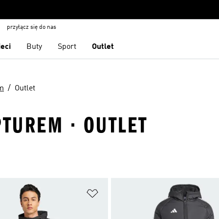
przyłącz się do nas
ieci
Buty
Sport
Outlet
m
Outlet
PTUREM · OUTLET
 życzeń
Dodaj do listy życzeń