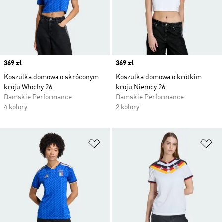
Price
369 zł
Price
369 zł
Koszulka domowa o skróconym
Koszulka domowa o krótkim
kroju Włochy 26
kroju Niemcy 26
Damskie Performance
Damskie Performance
4 kolory
2 kolory
Dodaj do listy życzeń
Do