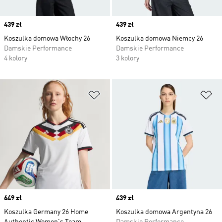
Price
439 zł
Price
439 zł
Koszulka domowa Włochy 26
Koszulka domowa Niemcy 26
Damskie Performance
Damskie Performance
4 kolory
3 kolory
Dodaj do listy życzeń
Do
Price
649 zł
Price
439 zł
Koszulka Germany 26 Home
Koszulka domowa Argentyna 26