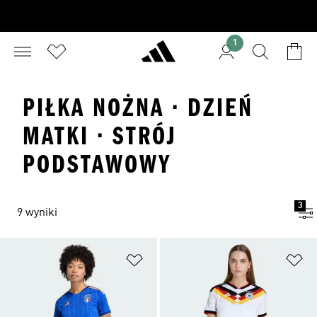
1
PIŁKA NOŻNA · DZIEŃ
MATKI · STRÓJ
PODSTAWOWY
3
9 wyniki
Dodaj do listy życzeń
Do