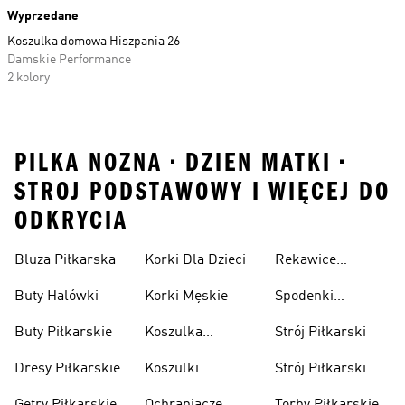
Wyprzedane
Koszulka domowa Hiszpania 26
Damskie Performance
2 kolory
PILKA NOZNA • DZIEN MATKI •
STROJ PODSTAWOWY I WIĘCEJ DO
ODKRYCIA
Bluza Piłkarska
Korki Dla Dzieci
Rekawice
Bramkarskie
Buty Halówki
Korki Męskie
Spodenki
Piłkarskie
Buty Piłkarskie
Koszulka
Strój Piłkarski
Pilkarska
Dresy Piłkarskie
Koszulki
Strój Piłkarski
Piłkarskie Dla
Dla Chłopca