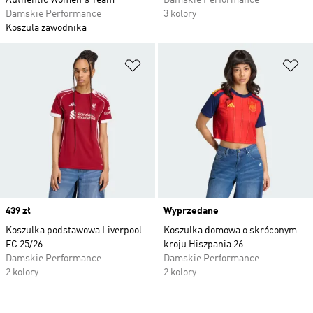
Authentic Women's Team
Damskie Performance
Damskie Performance
3 kolory
Koszula zawodnika
Dodaj do listy życzeń
Do
Price
439 zł
Wyprzedane
Koszulka podstawowa Liverpool
Koszulka domowa o skróconym
FC 25/26
kroju Hiszpania 26
Damskie Performance
Damskie Performance
2 kolory
2 kolory