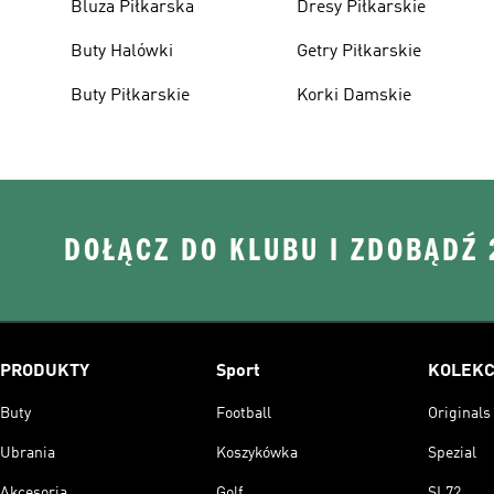
Bluza Piłkarska
Dresy Piłkarskie
Buty Halówki
Getry Piłkarskie
Buty Piłkarskie
Korki Damskie
DOŁĄCZ DO KLUBU I ZDOBĄDŹ
PRODUKTY
Sport
KOLEKC
Buty
Football
Originals
Ubrania
Koszykówka
Spezial
Akcesoria
Golf
SL72