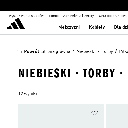
wyszukiwarka sklepów
pomoc
zamówienia i zwroty
karta podarunkowa
Mężczyźni
Kobiety
Dla dz
Powrót
Strona główna
Niebieski
Torby
Piłk
NIEBIESKI · TORBY ·
12 wyniki
Dodaj do listy