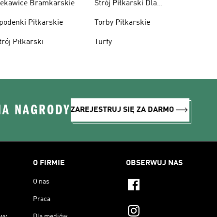
ekawice Bramkarskie
Strój Piłkarski Dla
Chłopca
podenki Piłkarskie
Torby Piłkarskie
trój Piłkarski
Turfy
NA NAGRODY
ZAREJESTRUJ SIĘ ZA DARMO
O FIRMIE
OBSERWUJ NAS
O nas
Praca
owy
Dla mediów