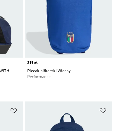
Price
219 zł
 WITH
Plecak piłkarski Włochy
Performance
Dodaj do listy życzeń
Dodaj do li