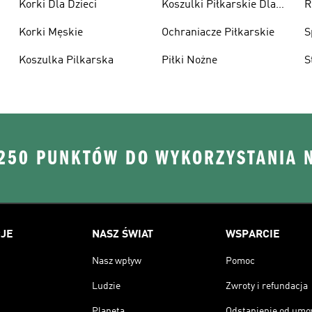
Korki Dla Dzieci
Koszulki Piłkarskie Dla
R
Dzieci
Korki Męskie
Ochraniacze Piłkarskie
S
Koszulka Pilkarska
Piłki Nożne
S
 250 PUNKTÓW DO WYKORZYSTANIA 
JE
NASZ ŚWIAT
WSPARCIE
Nasz wpływ
Pomoc
Ludzie
Zwroty i refundacja
Planeta
Odstąpienie od um