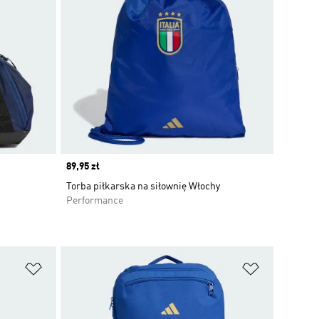
Price
89,95 zł
Torba piłkarska na siłownię Włochy
Performance
Dodaj do listy życzeń
Dodaj do li