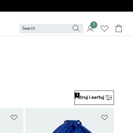
1
3
Filtruj i sortuj
Dodaj do listy życzeń
Dodaj do li