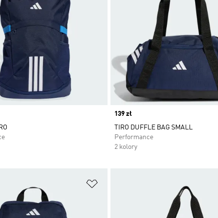
Price
139 zł
RO
TIRO DUFFLE BAG SMALL
ce
Performance
2 kolory
 życzeń
Dodaj do listy życzeń