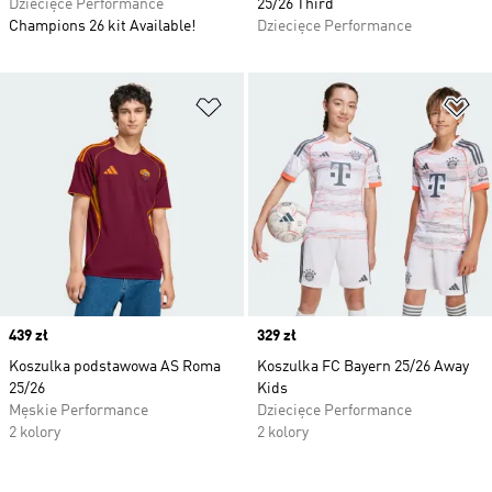
Dziecięce Performance
25/26 Third
Champions 26 kit Available!
Dziecięce Performance
Dodaj do listy życzeń
Do
Price
439 zł
Price
329 zł
Koszulka podstawowa AS Roma
Koszulka FC Bayern 25/26 Away
25/26
Kids
Męskie Performance
Dziecięce Performance
2 kolory
2 kolory