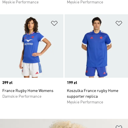
Męskie Performance
Męskie Performance
Dodaj do listy życzeń
Do
Price
399 zł
Price
199 zł
France Rugby Home Womens
Koszulka France rugby Home
Damskie Performance
supporter replica
Męskie Performance
Do