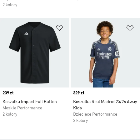
2 kolory
Dodaj do listy życzeń
Do
Price
239 zł
Price
329 zł
Koszulka Impact Full Button
Koszulka Real Madrid 25/26 Away
Męskie Performance
Kids
2 kolory
Dziecięce Performance
2 kolory