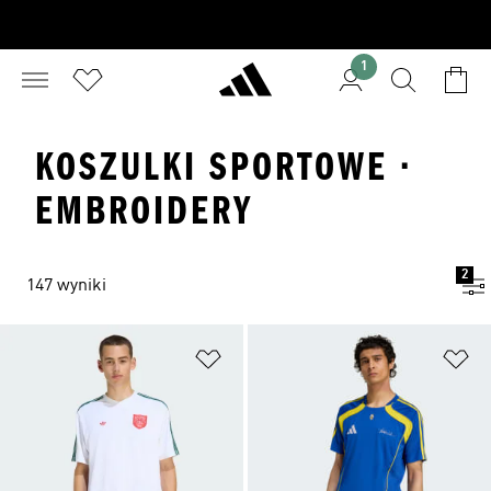
1
KOSZULKI SPORTOWE ·
EMBROIDERY
2
147 wyniki
Dodaj do listy życzeń
Do