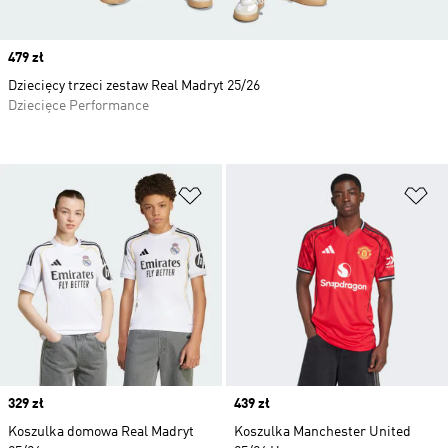
Price
479 zł
Dziecięcy trzeci zestaw Real Madryt 25/26
Dziecięce Performance
Dodaj do listy życzeń
Do
Price
329 zł
Price
439 zł
Koszulka domowa Real Madryt
Koszulka Manchester United