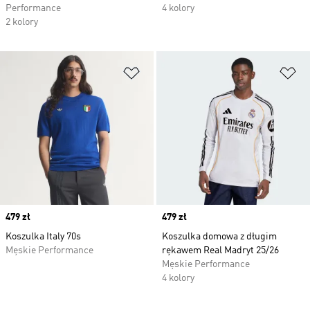
Performance
4 kolory
2 kolory
Dodaj do listy życzeń
Do
Price
479 zł
Price
479 zł
Koszulka Italy 70s
Koszulka domowa z długim
Męskie Performance
rękawem Real Madryt 25/26
Męskie Performance
4 kolory