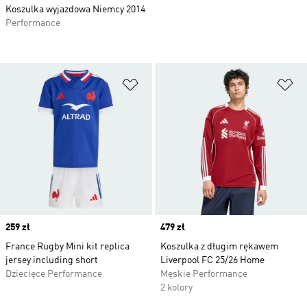
Koszulka wyjazdowa Niemcy 2014
Performance
Dodaj do listy życzeń
Do
Price
259 zł
Price
479 zł
France Rugby Mini kit replica
Koszulka z długim rękawem
jersey including short
Liverpool FC 25/26 Home
Dziecięce Performance
Męskie Performance
2 kolory