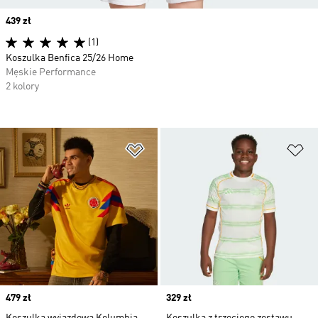
Price
439 zł
(1)
Koszulka Benfica 25/26 Home
Męskie Performance
2 kolory
Dodaj do listy życzeń
Do
Price
479 zł
Price
329 zł