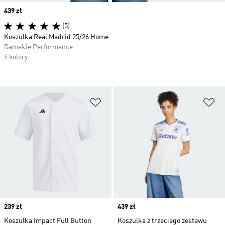
Price
439 zł
(5)
Koszulka Real Madrid 25/26 Home
Damskie Performance
4 kolory
Dodaj do listy życzeń
Do
Price
239 zł
Price
439 zł
Koszulka Impact Full Button
Koszulka z trzeciego zestawu