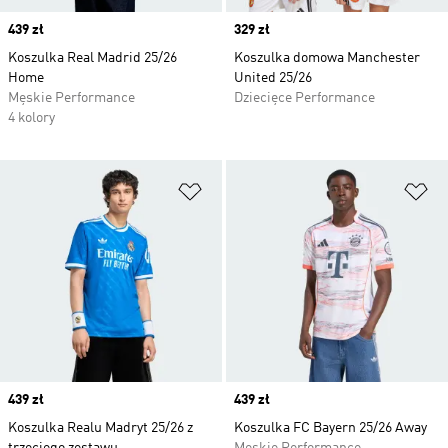
Price
439 zł
Price
329 zł
Koszulka Real Madrid 25/26
Koszulka domowa Manchester
Home
United 25/26
Męskie Performance
Dziecięce Performance
4 kolory
Dodaj do listy życzeń
Do
Price
439 zł
Price
439 zł
Koszulka Realu Madryt 25/26 z
Koszulka FC Bayern 25/26 Away