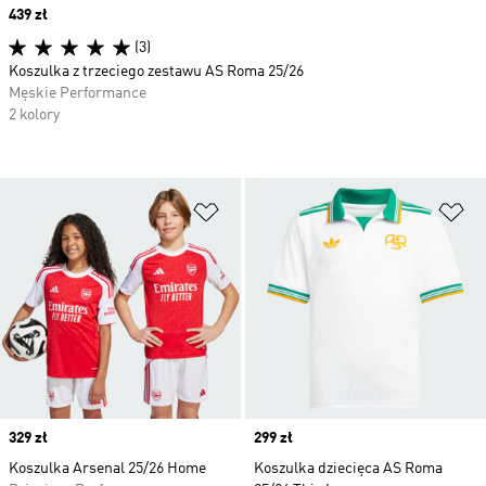
Price
439 zł
(3)
Koszulka z trzeciego zestawu AS Roma 25/26
Męskie Performance
2 kolory
Dodaj do listy życzeń
Do
Price
329 zł
Price
299 zł
Koszulka Arsenal 25/26 Home
Koszulka dziecięca AS Roma