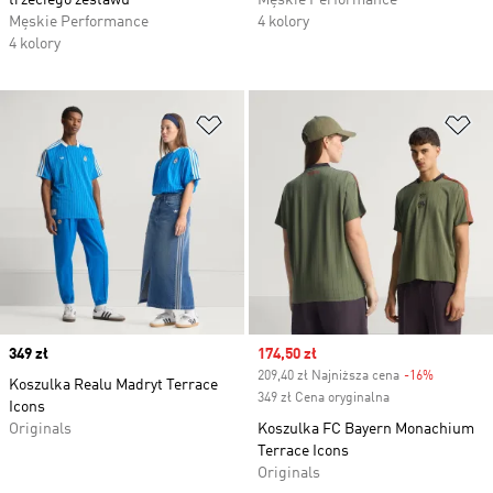
trzeciego zestawu
Męskie Performance
Męskie Performance
4 kolory
4 kolory
Dodaj do listy życzeń
Do
Price
349 zł
Sale price
174,50 zł
209,40 zł Najniższa cena
-16%
Discount
Koszulka Realu Madryt Terrace
349 zł Cena oryginalna
Icons
Originals
Koszulka FC Bayern Monachium
Terrace Icons
Originals