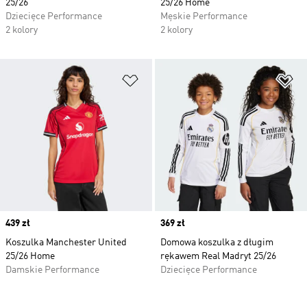
25/26
25/26 Home
Dziecięce Performance
Męskie Performance
2 kolory
2 kolory
Dodaj do listy życzeń
Do
Price
439 zł
Price
369 zł
Koszulka Manchester United
Domowa koszulka z długim
25/26 Home
rękawem Real Madryt 25/26
Damskie Performance
Dziecięce Performance