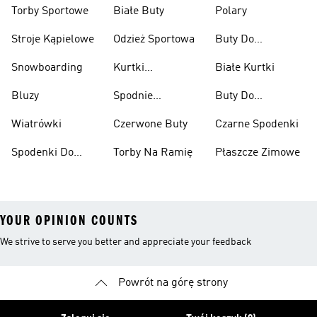
Przeciwdeszczowe
Wspinaczkowe
Torby Sportowe
Białe Buty
Polary
Stroje Kąpielowe
Odzież Sportowa
Buty Do
Podnoszenia
Snowboarding
Kurtki
Białe Kurtki
Ciężarów
Narciarskie
Bluzy
Spodnie
Buty Do
Narciarskie
Koszykówki
Wiatrówki
Czerwone Buty
Czarne Spodenki
Spodenki Do
Torby Na Ramię
Płaszcze Zimowe
Kolan
YOUR OPINION COUNTS
We strive to serve you better and appreciate your feedback
Powrót na górę strony