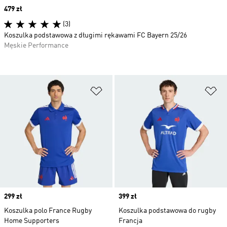
Price
479 zł
(3)
Koszulka podstawowa z długimi rękawami FC Bayern 25/26
Męskie Performance
Dodaj do listy życzeń
Do
Price
299 zł
Price
399 zł
Koszulka polo France Rugby
Koszulka podstawowa do rugby
Home Supporters
Francja