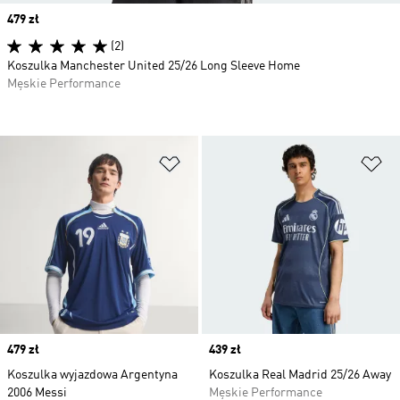
Price
479 zł
(2)
Koszulka Manchester United 25/26 Long Sleeve Home
Męskie Performance
Dodaj do listy życzeń
Do
Price
479 zł
Price
439 zł
Koszulka wyjazdowa Argentyna
Koszulka Real Madrid 25/26 Away
2006 Messi
Męskie Performance