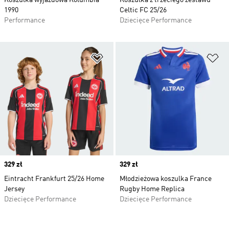
Koszulka wyjazdowa Kolumbia
Koszulka z trzeciego zestawu
1990
Celtic FC 25/26
Performance
Dziecięce Performance
Dodaj do listy życzeń
Do
Price
329 zł
Price
329 zł
Eintracht Frankfurt 25/26 Home
Młodzieżowa koszulka France
Jersey
Rugby Home Replica
Dziecięce Performance
Dziecięce Performance