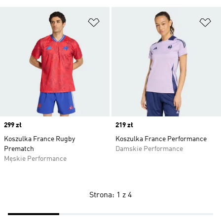
Dodaj do listy życzeń
Do
Price
299 zł
Price
219 zł
Koszulka France Rugby
Koszulka France Performance
Prematch
Damskie Performance
Męskie Performance
Strona: 1 z 4