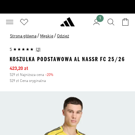
1
/
/
Strona główna
Męskie
Odzież
5
(2)
KOSZULKA PODSTAWOWA AL NASSR FC 25/26
Ceny na wyprzedaży
423,20 zł
529 zł Najniższa cena
-20%
Zniżka
529 zł Cena oryginalna