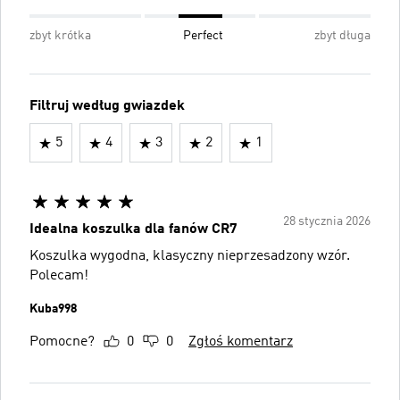
zbyt krótka
Perfect
zbyt długa
Filtruj według gwiazdek
5
4
3
2
1
28 stycznia 2026
Idealna koszulka dla fanów CR7
Koszulka wygodna, klasyczny nieprzesadzony wzór.
Polecam!
Kuba998
Pomocne?
0
0
Zgłoś komentarz