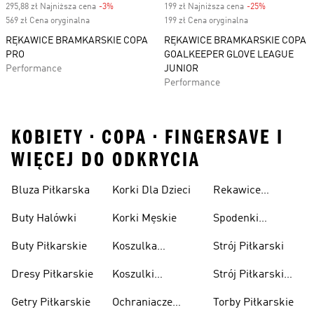
295,88 zł Najniższa cena
-3%
Discount
199 zł Najniższa cena
-25%
Discount
569 zł Cena oryginalna
199 zł Cena oryginalna
RĘKAWICE BRAMKARSKIE COPA
RĘKAWICE BRAMKARSKIE COPA
PRO
GOALKEEPER GLOVE LEAGUE
Performance
JUNIOR
Performance
KOBIETY • COPA • FINGERSAVE I
WIĘCEJ DO ODKRYCIA
Bluza Piłkarska
Korki Dla Dzieci
Rekawice
Bramkarskie
Buty Halówki
Korki Męskie
Spodenki
Piłkarskie
Buty Piłkarskie
Koszulka
Strój Piłkarski
Pilkarska
Dresy Piłkarskie
Koszulki
Strój Piłkarski
Piłkarskie Dla
Dla Chłopca
Getry Piłkarskie
Ochraniacze
Torby Piłkarskie
Dzieci