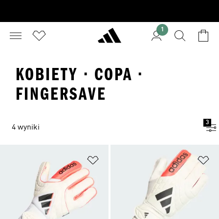
1
KOBIETY · COPA ·
FINGERSAVE
3
4 wyniki
Dodaj do listy życzeń
Do