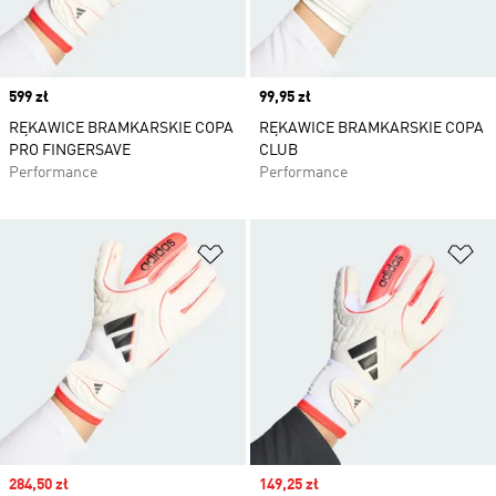
Price
599 zł
Price
99,95 zł
RĘKAWICE BRAMKARSKIE COPA
RĘKAWICE BRAMKARSKIE COPA
PRO FINGERSAVE
CLUB
Performance
Performance
Dodaj do listy życzeń
Do
Sale price
284,50 zł
Sale price
149,25 zł