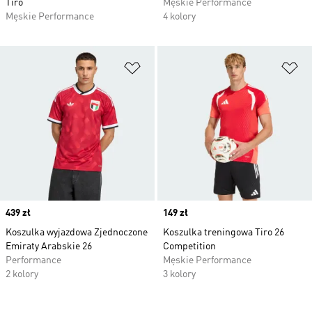
Tiro
Męskie Performance
Męskie Performance
4 kolory
Dodaj do listy życzeń
Do
Price
439 zł
Price
149 zł
Koszulka wyjazdowa Zjednoczone
Koszulka treningowa Tiro 26
Emiraty Arabskie 26
Competition
Performance
Męskie Performance
2 kolory
3 kolory