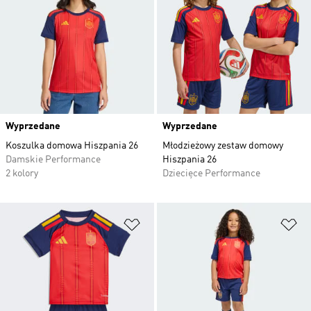
Wyprzedane
Wyprzedane
Koszulka domowa Hiszpania 26
Młodzieżowy zestaw domowy
Damskie Performance
Hiszpania 26
2 kolory
Dziecięce Performance
Dodaj do listy życzeń
Do