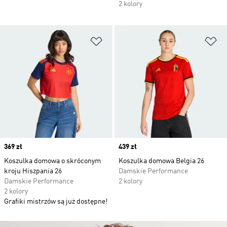
2 kolory
Dodaj do listy życzeń
Do
Price
369 zł
Price
439 zł
Koszulka domowa o skróconym
Koszulka domowa Belgia 26
kroju Hiszpania 26
Damskie Performance
Damskie Performance
2 kolory
2 kolory
Grafiki mistrzów są już dostępne!