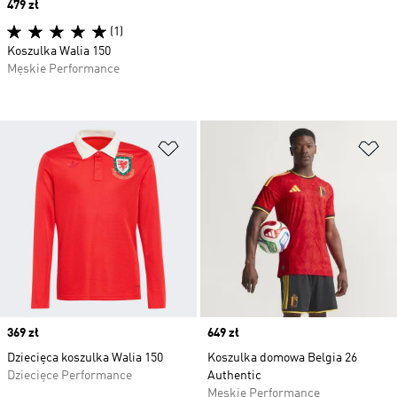
Price
479 zł
(1)
Koszulka Walia 150
Męskie Performance
Dodaj do listy życzeń
Do
Price
369 zł
Price
649 zł
Dziecięca koszulka Walia 150
Koszulka domowa Belgia 26
Dziecięce Performance
Authentic
Męskie Performance