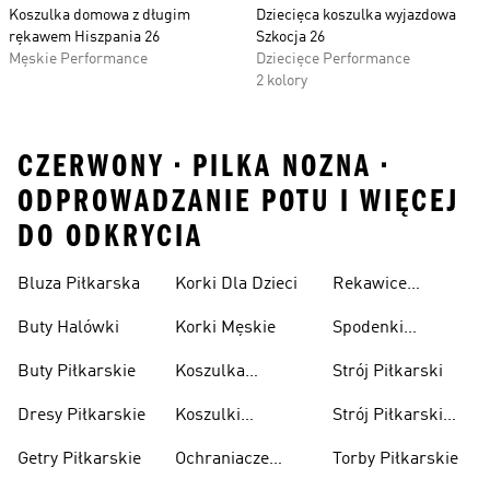
Koszulka domowa z długim
Dziecięca koszulka wyjazdowa
rękawem Hiszpania 26
Szkocja 26
Męskie Performance
Dziecięce Performance
2 kolory
CZERWONY • PILKA NOZNA •
ODPROWADZANIE POTU I WIĘCEJ
DO ODKRYCIA
Bluza Piłkarska
Korki Dla Dzieci
Rekawice
Bramkarskie
Buty Halówki
Korki Męskie
Spodenki
Piłkarskie
Buty Piłkarskie
Koszulka
Strój Piłkarski
Pilkarska
Dresy Piłkarskie
Koszulki
Strój Piłkarski
Piłkarskie Dla
Dla Chłopca
Getry Piłkarskie
Ochraniacze
Torby Piłkarskie
Dzieci
Piłkarskie