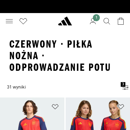
1
CZERWONY · PIŁKA
NOŻNA ·
ODPROWADZANIE POTU
3
31 wyniki
Dodaj do listy życzeń
Do