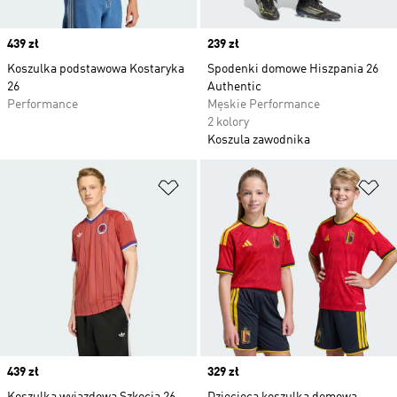
Price
439 zł
Price
239 zł
Koszulka podstawowa Kostaryka
Spodenki domowe Hiszpania 26
26
Authentic
Performance
Męskie Performance
2 kolory
Koszula zawodnika
Dodaj do listy życzeń
Do
Price
439 zł
Price
329 zł