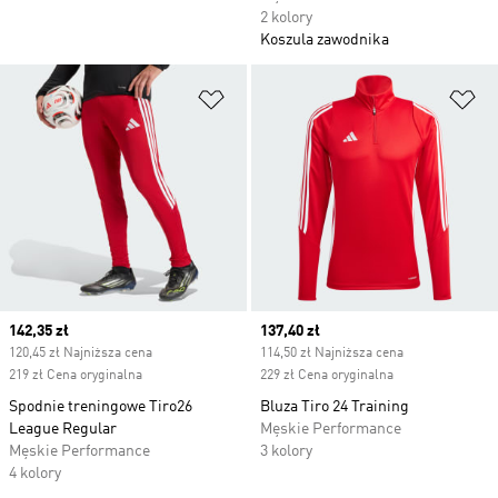
2 kolory
Koszula zawodnika
Dodaj do listy życzeń
Do
Current price
142,35 zł
Current price
137,40 zł
120,45 zł Najniższa cena
114,50 zł Najniższa cena
219 zł Cena oryginalna
229 zł Cena oryginalna
Spodnie treningowe Tiro26
Bluza Tiro 24 Training
League Regular
Męskie Performance
Męskie Performance
3 kolory
4 kolory