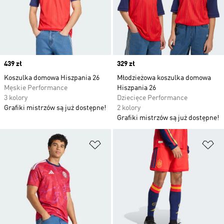
Price
439 zł
Price
329 zł
Koszulka domowa Hiszpania 26
Młodzieżowa koszulka domowa
Męskie Performance
Hiszpania 26
3 kolory
Dziecięce Performance
Grafiki mistrzów są już dostępne!
2 kolory
Grafiki mistrzów są już dostępne!
Dodaj do listy życzeń
Do