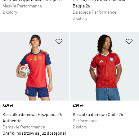
Koszulka wyjazdowa Szkocja 26
Dziecięca koszulka domowa
Męskie Performance
Belgia 26
2 kolory
Dziecięce Performance
2 kolory
Dodaj do listy życzeń
Do
Price
649 zł
Price
439 zł
Koszulka domowa Hiszpania 26
Koszulka domowa Chile 26
Authentic
Performance
Damskie Performance
2 kolory
Grafiki mistrzów są już dostępne!