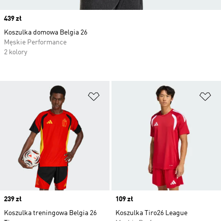
Price
439 zł
Koszulka domowa Belgia 26
Męskie Performance
2 kolory
Dodaj do listy życzeń
Do
Price
239 zł
Price
109 zł
Koszulka treningowa Belgia 26
Koszulka Tiro26 League