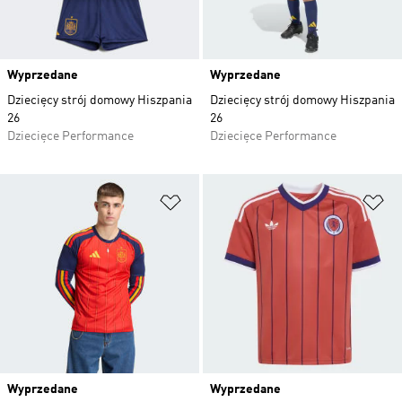
Wyprzedane
Wyprzedane
Dziecięcy strój domowy Hiszpania
Dziecięcy strój domowy Hiszpania
26
26
Dziecięce Performance
Dziecięce Performance
Dodaj do listy życzeń
Do
Wyprzedane
Wyprzedane