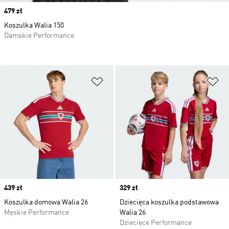
Price
479 zł
Koszulka Walia 150
Damskie Performance
Dodaj do listy życzeń
Do
Price
439 zł
Price
329 zł
Koszulka domowa Walia 26
Dziecięca koszulka podstawowa
Męskie Performance
Walia 26
Dziecięce Performance