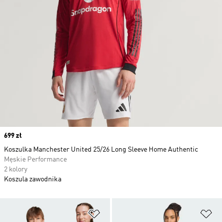
Price
699 zł
Koszulka Manchester United 25/26 Long Sleeve Home Authentic
Męskie Performance
2 kolory
Koszula zawodnika
Dodaj do listy życzeń
Do