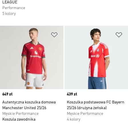
LEAGUE
Performance
5 kolory
Dodaj do listy życzeń
Do
Price
649 zł
Price
439 zł
Autentyczna koszulka domowa
Koszulka podstawowa FC Bayern
Manchester United 25/26
25/26 (drużyna żeńska)
Męskie Performance
Męskie Performance
Koszula zawodnika
4 kolory