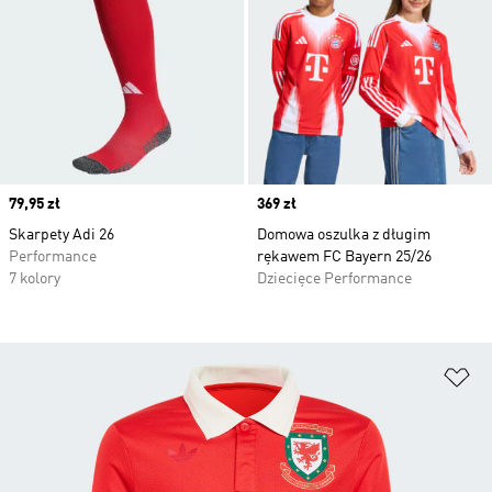
Price
79,95 zł
Price
369 zł
Skarpety Adi 26
Domowa oszulka z długim
Performance
rękawem FC Bayern 25/26
7 kolory
Dziecięce Performance
Do