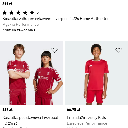
Price
699 zł
(5)
Koszulka z długim rękawem Liverpool 25/26 Home Authentic
Męskie Performance
Koszula zawodnika
Dodaj do listy życzeń
Do
Price
329 zł
Price
64,95 zł
Koszulka podstawowa Liverpool
Entrada26 Jersey Kids
FC 25/26
Dziecięce Performance