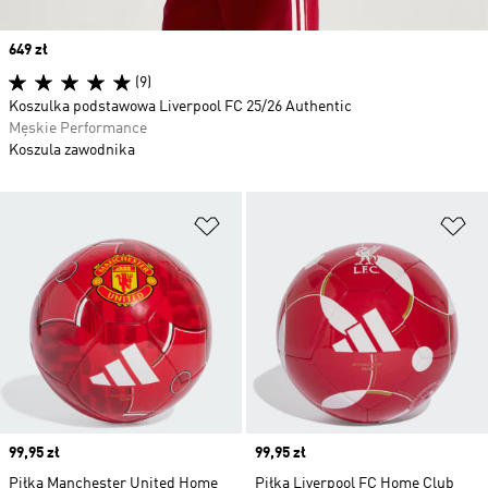
Price
649 zł
(9)
Koszulka podstawowa Liverpool FC 25/26 Authentic
Męskie Performance
Koszula zawodnika
Dodaj do listy życzeń
Do
Price
99,95 zł
Price
99,95 zł
Piłka Manchester United Home
Piłka Liverpool FC Home Club