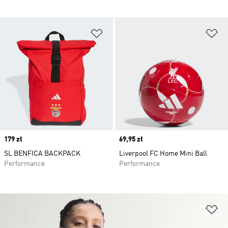
Dodaj do listy życzeń
Do
Price
179 zł
Price
69,95 zł
SL BENFICA BACKPACK
Liverpool FC Home Mini Ball
Performance
Performance
Do