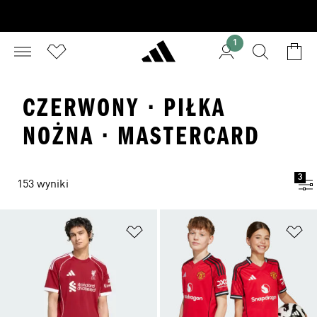
1
CZERWONY · PIŁKA
NOŻNA · MASTERCARD
3
153 wyniki
Dodaj do listy życzeń
Do