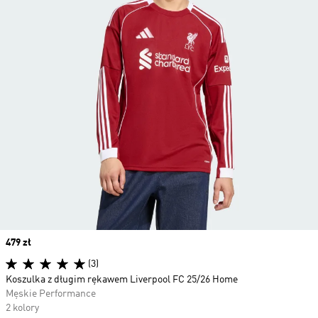
Price
479 zł
(3)
Koszulka z długim rękawem Liverpool FC 25/26 Home
Męskie Performance
2 kolory