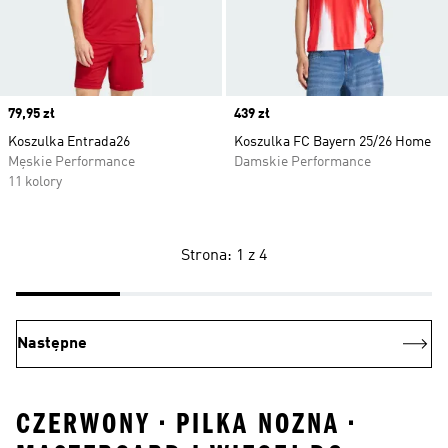
Price
79,95 zł
Price
439 zł
Koszulka Entrada26
Koszulka FC Bayern 25/26 Home
Męskie Performance
Damskie Performance
11 kolory
Strona: 1 z 4
Następne
CZERWONY • PILKA NOZNA •