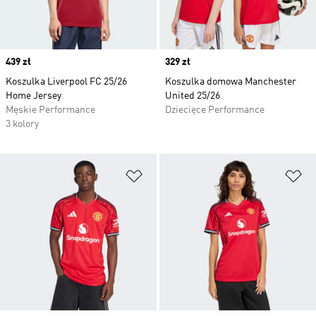
Price
439 zł
Price
329 zł
Koszulka Liverpool FC 25/26
Koszulka domowa Manchester
Home Jersey
United 25/26
Męskie Performance
Dziecięce Performance
3 kolory
Dodaj do listy życzeń
Do