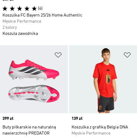
(6)
Koszulka FC Bayern 25/26 Home Authentic
Męskie Performance
2 kolory
Koszula zawodnika
Dodaj do listy życzeń
Do
Price
399 zł
Price
139 zł
Buty piłkarskie na naturalną
Koszulka z grafiką Belgia DNA
nawierzchnię PREDATOR
Męskie Performance