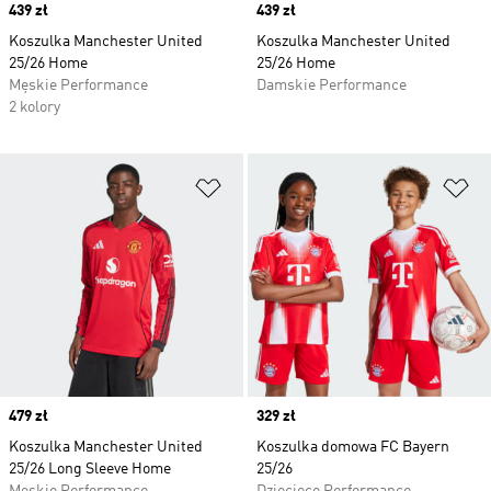
Price
439 zł
Price
439 zł
Koszulka Manchester United
Koszulka Manchester United
25/26 Home
25/26 Home
Męskie Performance
Damskie Performance
2 kolory
Dodaj do listy życzeń
Do
Price
479 zł
Price
329 zł
Koszulka Manchester United
Koszulka domowa FC Bayern
25/26 Long Sleeve Home
25/26