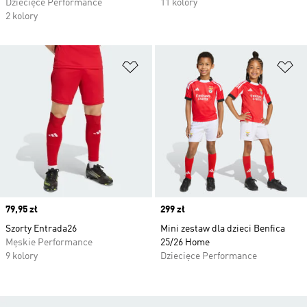
Dziecięce Performance
11 kolory
2 kolory
Dodaj do listy życzeń
Do
Price
79,95 zł
Price
299 zł
Szorty Entrada26
Mini zestaw dla dzieci Benfica
Męskie Performance
25/26 Home
9 kolory
Dziecięce Performance