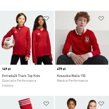
Dodaj do listy życzeń
Do
Price
149 zł
Price
479 zł
Entrada26 Track Top Kids
Koszulka Walia 150
Dziecięce Performance
Męskie Performance
6 kolory
Dodaj do listy życzeń
Do