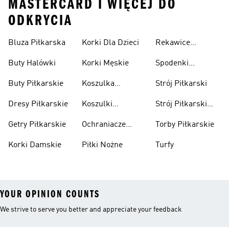
MASTERCARD I WIĘCEJ DO
ODKRYCIA
Bluza Piłkarska
Korki Dla Dzieci
Rekawice
Bramkarskie
Buty Halówki
Korki Męskie
Spodenki
Piłkarskie
Buty Piłkarskie
Koszulka
Strój Piłkarski
Pilkarska
Dresy Piłkarskie
Koszulki
Strój Piłkarski
Piłkarskie Dla
Dla Chłopca
Getry Piłkarskie
Ochraniacze
Torby Piłkarskie
Dzieci
Piłkarskie
Korki Damskie
Piłki Nożne
Turfy
YOUR OPINION COUNTS
We strive to serve you better and appreciate your feedback