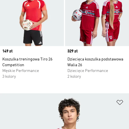
Price
149 zł
Price
329 zł
Koszulka treningowa Tiro 26
Dziecięca koszulka podstawowa
Competition
Walia 26
Męskie Performance
Dziecięce Performance
3 kolory
2 kolory
Do