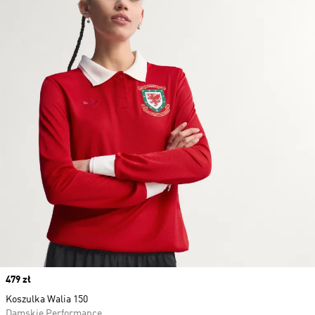
Price
479 zł
Koszulka Walia 150
Damskie Performance