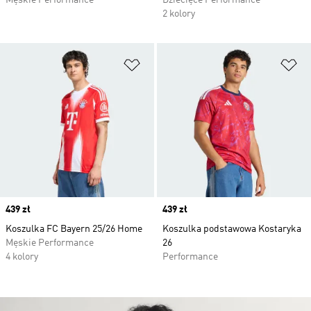
Męskie Performance
Dziecięce Performance
2 kolory
Dodaj do listy życzeń
Do
Price
439 zł
Price
439 zł
Koszulka FC Bayern 25/26 Home
Koszulka podstawowa Kostaryka
Męskie Performance
26
4 kolory
Performance