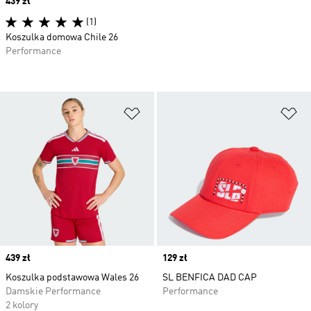
Price
439 zł
(1)
Koszulka domowa Chile 26
Performance
Dodaj do listy życzeń
Do
Price
439 zł
Price
129 zł
Koszulka podstawowa Wales 26
SL BENFICA DAD CAP
Damskie Performance
Performance
2 kolory