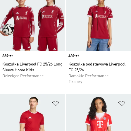
Price
369 zł
Price
439 zł
Koszulka Liverpool FC 25/26 Long
Koszulka podstawowa Liverpool
Sleeve Home Kids
FC 25/26
Dziecięce Performance
Damskie Performance
2 kolory
Dodaj do listy życzeń
Do