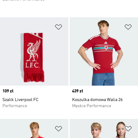
Dodaj do listy życzeń
Do
Price
109 zł
Price
439 zł
Szalik Liverpool FC
Koszulka domowa Walia 26
Performance
Męskie Performance
Dodaj do listy życzeń
Do