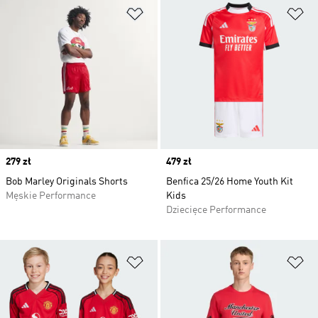
Dodaj do listy życzeń
Do
Price
279 zł
Price
479 zł
Bob Marley Originals Shorts
Benfica 25/26 Home Youth Kit
Męskie Performance
Kids
Dziecięce Performance
Dodaj do listy życzeń
Do