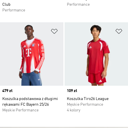
Club
Performance
Performance
Dodaj do listy życzeń
Do
Price
479 zł
Price
109 zł
Koszulka podstawowa z długimi
Koszulka Tiro26 League
rękawami FC Bayern 25/26
Męskie Performance
Męskie Performance
4 kolory