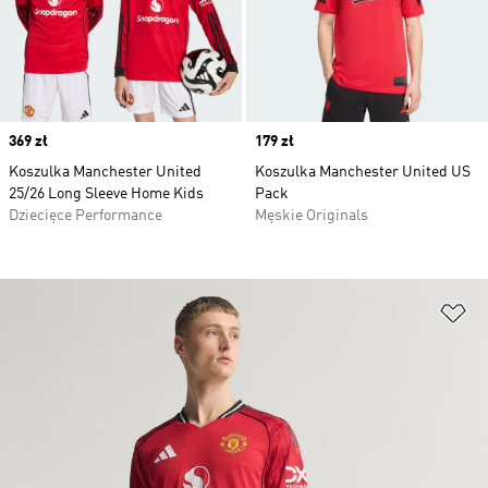
Price
369 zł
Price
179 zł
Koszulka Manchester United
Koszulka Manchester United US
25/26 Long Sleeve Home Kids
Pack
Dziecięce Performance
Męskie Originals
Do