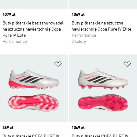
Price
1079 zł
Price
1049 zł
Buty piłkarskie bez sznurowadeł
Buty piłkarskie na sztuczną
na sztuczną nawierzchnię Copa
nawierzchnię Copa Pure IV Elite
Pure IV Elite
Performance
Performance
3 kolory
Dodaj do listy życzeń
Do
Price
369 zł
Price
1049 zł
Buty piłkarskie COPA PURE IV
Buty piłkarskie COPA PURE IV