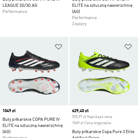
LEAGUE 2G/3G AG
ELITE na sztuczną nawierzchnię
Performance
(AG)
Performance
3 kolory
Dodaj do listy życzeń
Do
Price
1049 zł
Current price
629,40 zł
555,97 zł Najniższa cena
Buty piłkarskie COPA PURE IV
1049 zł Cena oryginalna
ELITE na sztuczną nawierzchnię
(AG)
Buty piłkarskie Copa Pure 3 Elite