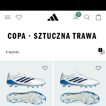
1
COPA · SZTUCZNA TRAWA
2
6 wyniki
Dodaj do listy życzeń
Do