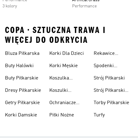
Performance
Artifical Grass
3 kolory
Performance
COPA • SZTUCZNA TRAWA I
WIĘCEJ DO ODKRYCIA
Bluza Piłkarska
Korki Dla Dzieci
Rekawice
Bramkarskie
Buty Halówki
Korki Męskie
Spodenki
Piłkarskie
Buty Piłkarskie
Koszulka
Strój Piłkarski
Pilkarska
Dresy Piłkarskie
Koszulki
Strój Piłkarski
Piłkarskie Dla
Dla Chłopca
Getry Piłkarskie
Ochraniacze
Torby Piłkarskie
Dzieci
Piłkarskie
Korki Damskie
Piłki Nożne
Turfy