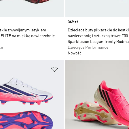
Price
349 zł
skie z wywijanym językiem
Dziecięce buty piłkarskie do kostk
LITE na miękką nawierzchnię
nawierzchnię i sztuczną trawę F50
Sparkfusion League Trinity Rodm
ce
Dziecięce Performance
Nowość
 życzeń
Dodaj do listy życzeń