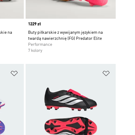
Price
1229 zł
skie na
Buty piłkarskie z wywijanym językiem na
twardą nawierzchnię (FG) Predator Elite
Performance
7 kolory
Dodaj do listy życzeń
Dodaj do li