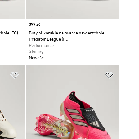
Price
399 zł
chnię (FG)
Buty piłkarskie na twardą nawierzchnię
Predator League (FG)
Performance
5 kolory
Nowość
Dodaj do listy życzeń
Dodaj do li