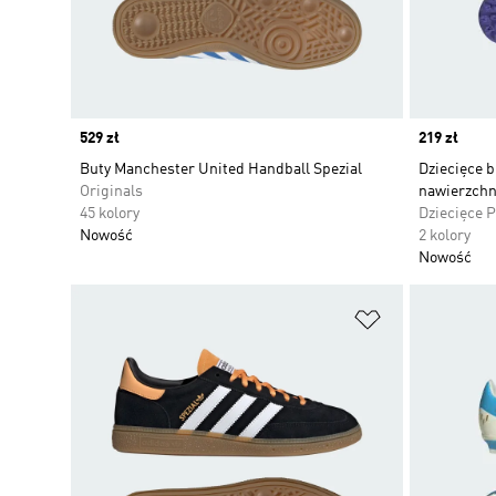
Price
529 zł
Price
219 zł
Buty Manchester United Handball Spezial
Dziecięce b
Originals
nawierzchn
45 kolory
Dziecięce 
Nowość
2 kolory
Nowość
Dodaj do listy