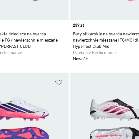
Price
239 zł
skie dziecięce na twardą
Buty piłkarskie na twardą nawierz
ię FG / nawierzchnie mieszane
nawierzchnie mieszane (FG/MG) dla
HYPERFAST CLUB
Hyperfast Club Mid
Performance
Dziecięce Performance
Nowość
 życzeń
Dodaj do listy życzeń