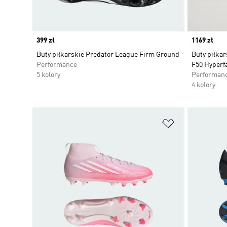
Price
399 zł
Price
1169 zł
Buty piłkarskie Predator League Firm Ground
Buty piłkar
Performance
F50 Hyperfa
5 kolory
Performan
4 kolory
Dodaj do listy