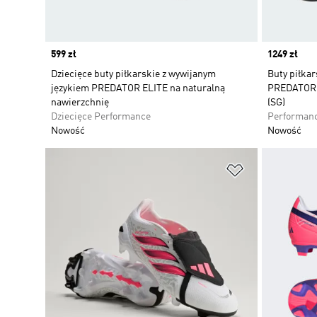
Price
599 zł
Price
1249 zł
Dziecięce buty piłkarskie z wywijanym
Buty piłkar
językiem PREDATOR ELITE na naturalną
PREDATOR E
nawierzchnię
(SG)
Dziecięce Performance
Performan
Nowość
Nowość
Dodaj do listy