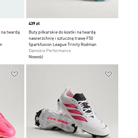
Price
439 zł
i na twardą
Buty piłkarskie do kostki na twardą
nawierzchnię i sztuczną trawę F50
an
Sparkfusion League Trinity Rodman
Damskie Performance
Nowość
Dodaj do listy życzeń
Dodaj do li