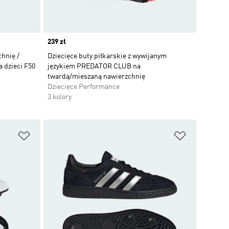
Price
239 zł
chnię /
Dziecięce buty piłkarskie z wywijanym
 dzieci F50
językiem PREDATOR CLUB na
twardą/mieszaną nawierzchnię
Dziecięce Performance
3 kolory
Dodaj do listy życzeń
Dodaj do li