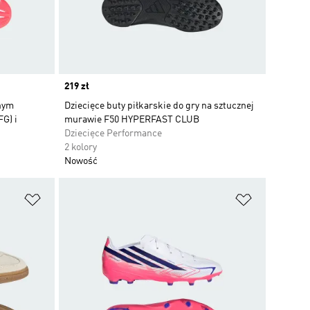
Price
219 zł
anym
Dziecięce buty piłkarskie do gry na sztucznej
G) i
murawie F50 HYPERFAST CLUB
Dziecięce Performance
2 kolory
Nowość
Dodaj do listy życzeń
Dodaj do li