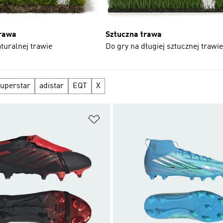
rawa
Sztuczna trawa
turalnej trawie
Do gry na długiej sztucznej trawie
uperstar
adistar
EQT
X
 życzeń
Dodaj do listy życzeń