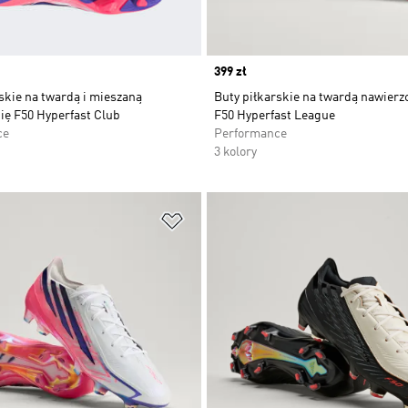
Price
399 zł
skie na twardą i mieszaną
Buty piłkarskie na twardą nawierz
ię F50 Hyperfast Club
F50 Hyperfast League
ce
Performance
3 kolory
 życzeń
Dodaj do listy życzeń