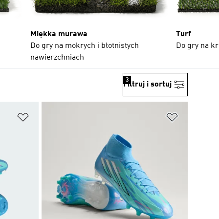
Miękka murawa
Turf
Do gry na mokrych i błotnistych
Do gry na kr
nawierzchniach
3
Filtruj i sortuj
Dodaj do listy życzeń
Dodaj do li