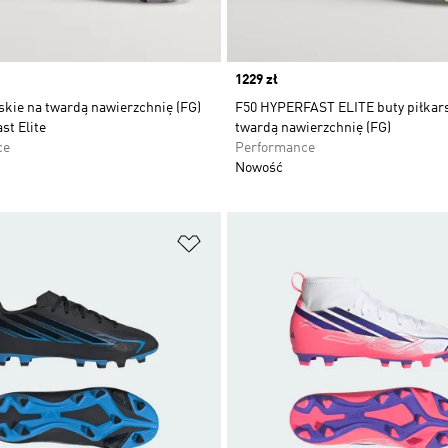
Price
1229 zł
skie na twardą nawierzchnię (FG)
F50 HYPERFAST ELITE buty piłkar
st Elite
twardą nawierzchnię (FG)
ce
Performance
Nowość
 życzeń
Dodaj do listy życzeń