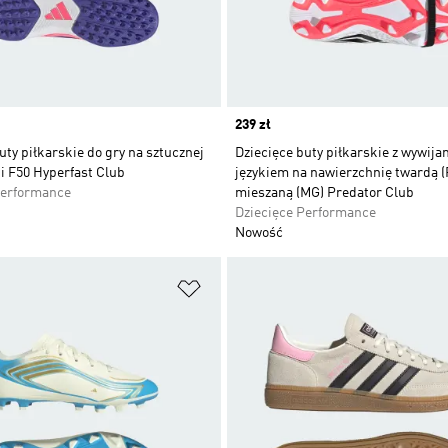
Price
239 zł
uty piłkarskie do gry na sztucznej
Dziecięce buty piłkarskie z wywij
i F50 Hyperfast Club
językiem na nawierzchnię twardą (F
Performance
mieszaną (MG) Predator Club
Dziecięce Performance
Nowość
 życzeń
Dodaj do listy życzeń