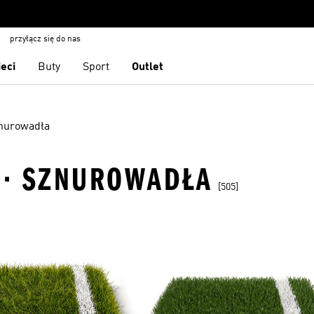
przyłącz się do nas
ieci
Buty
Sport
Outlet
nurowadła
A · SZNUROWADŁA
[505]