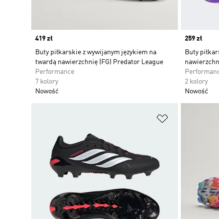
Price
419 zł
Price
259 zł
Buty piłkarskie z wywijanym językiem na
Buty piłkar
twardą nawierzchnię (FG) Predator League
nawierzchn
Performance
Performan
7 kolory
2 kolory
Nowość
Nowość
Dodaj do listy