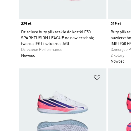
Price
329 zł
Price
219 zł
Dziecięce buty piłkarskie do kostki F50
Buty piłkar
SPARKFUSION LEAGUE na nawierzchnię
nawierzchn
twardą (FG) i sztuczną (AG)
(MG) F50 
Dziecięce Performance
Dziecięce 
Nowość
2 kolory
Nowość
Dodaj do listy