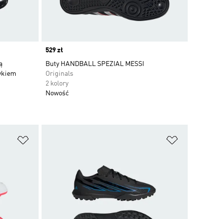
Price
529 zł
ą
Buty HANDBALL SPEZIAL MESSI
zykiem
Originals
2 kolory
Nowość
Dodaj do listy życzeń
Dodaj do li