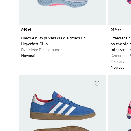
Price
219 zł
Price
219 zł
Halowe buty piłkarskie dla dzieci F50
Dziecięce b
Hyperfast Club
na twardą n
Dziecięce Performance
mieszane (
Nowość
Dziecięce 
2 kolory
Nowość
Dodaj do listy