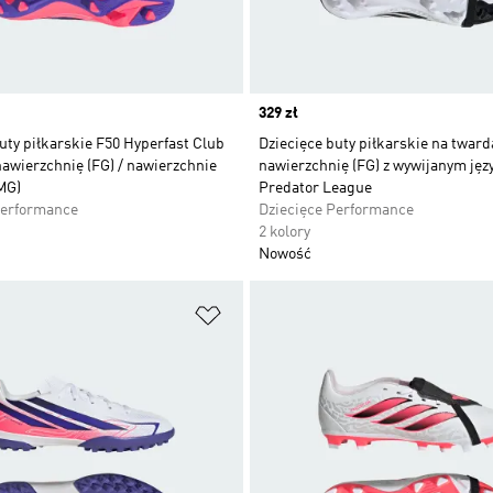
Price
329 zł
uty piłkarskie F50 Hyperfast Club
Dziecięce buty piłkarskie na tward
awierzchnię (FG) / nawierzchnie
nawierzchnię (FG) z wywijanym ję
MG)
Predator League
Performance
Dziecięce Performance
2 kolory
Nowość
 życzeń
Dodaj do listy życzeń