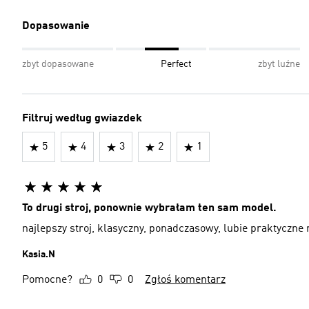
Dopasowanie
zbyt dopasowane
Perfect
zbyt luźne
Filtruj według gwiazdek
5
4
3
2
1
To drugi stroj, ponownie wybrałam ten sam model.
najlepszy stroj, klasyczny, ponadczasowy, lubie praktyczne
Kasia.N
Pomocne?
0
0
Zgłoś komentarz