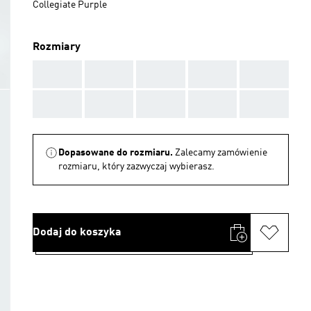
Collegiate Purple
Rozmiary
AAA
AAA
AAA
AAA
AAA
AAA
AAA
AAA
AAA
AAA
Dopasowane do rozmiaru.
Zalecamy zamówienie
rozmiaru, który zazwyczaj wybierasz.
Dodaj do koszyka