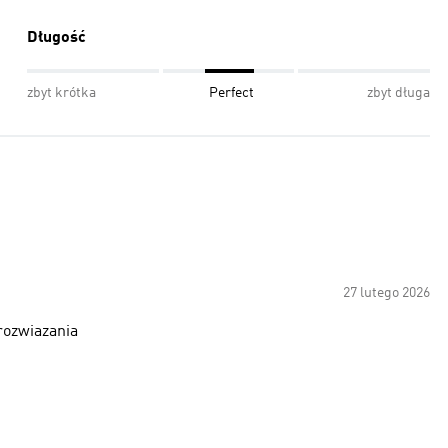
Długość
zbyt krótka
Perfect
zbyt długa
27 lutego 2026
 rozwiazania