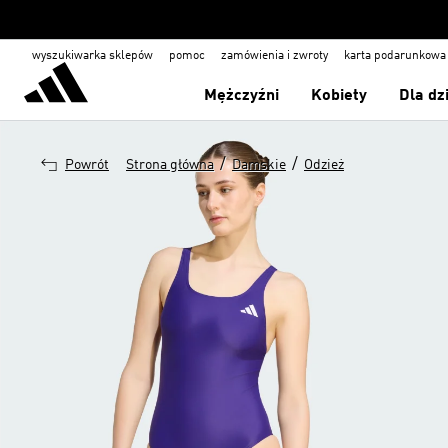
wyszukiwarka sklepów
pomoc
zamówienia i zwroty
karta podarunkowa
Mężczyźni
Kobiety
Dla dz
/
/
Powrót
Strona główna
Damskie
Odzież