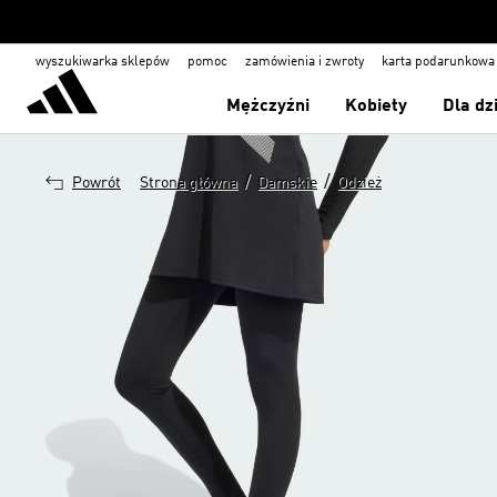
wyszukiwarka sklepów
pomoc
zamówienia i zwroty
karta podarunkowa
Mężczyźni
Kobiety
Dla dz
/
/
Powrót
Strona główna
Damskie
Odzież