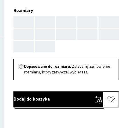
Rozmiary
AAA
AAA
AAA
AAA
AAA
AAA
AAA
AAA
AAA
AAA
AAA
AAA
Dopasowane do rozmiaru.
Zalecamy zamówienie
rozmiaru, który zazwyczaj wybierasz.
Dodaj do koszyka