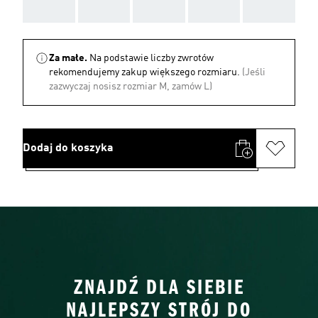
AAA
AAA
AAA
AAA
AAA
Za małe.
Na podstawie liczby zwrotów
rekomendujemy zakup większego rozmiaru.
(Jeśli
zazwyczaj nosisz rozmiar M, zamów L)
Dodaj do koszyka
ZNAJDŹ DLA SIEBIE
NAJLEPSZY STRÓJ DO