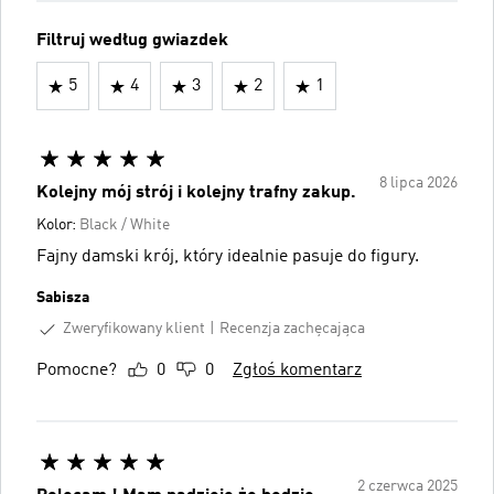
Filtruj według gwiazdek
5
4
3
2
1
8 lipca 2026
Kolejny mój strój i kolejny trafny zakup.
Kolor:
Black / White
Fajny damski krój, który idealnie pasuje do figury.
Sabisza
Zweryfikowany klient
Recenzja zachęcająca
Pomocne?
0
0
Zgłoś komentarz
2 czerwca 2025