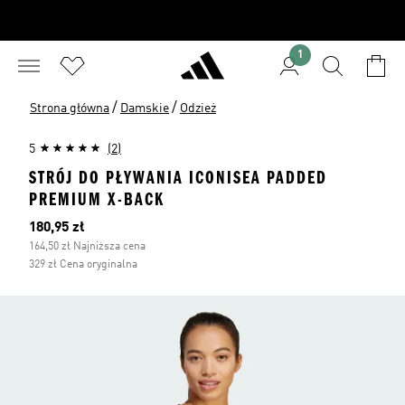
1
/
/
Strona główna
Damskie
Odzież
5
(2)
STRÓJ DO PŁYWANIA ICONISEA PADDED
PREMIUM X-BACK
Bieżąca cena
180,95 zł
164,50 zł Najniższa cena
329 zł Cena oryginalna