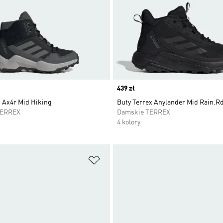
Price
439 zł
x Ax4r Mid Hiking
Buty Terrex Anylander Mid Rain.R
TERREX
Damskie TERREX
4 kolory
 życzeń
Dodaj do listy życzeń