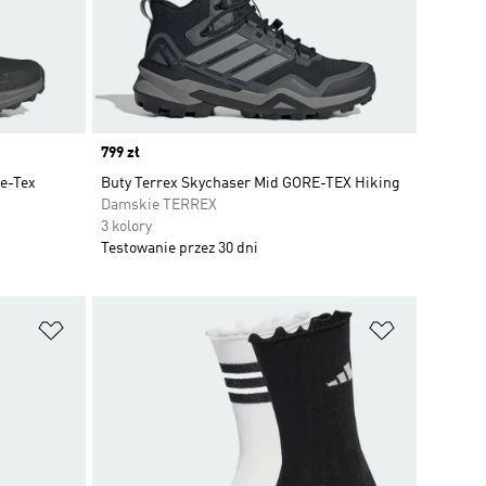
Price
799 zł
re-Tex
Buty Terrex Skychaser Mid GORE-TEX Hiking
Damskie TERREX
3 kolory
Testowanie przez 30 dni
Dodaj do listy życzeń
Dodaj do li