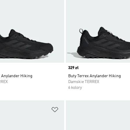
Price
329 zł
x Anylander Hiking
Buty Terrex Anylander Hiking
RREX
Damskie TERREX
6 kolory
 życzeń
Dodaj do listy życzeń