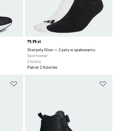
Price
79,95 zł
Skarpety Glow — 2 pary w opakowaniu
Sportswear
2 kolory
Pakiet 2 Kolorów
Dodaj do listy życzeń
Dodaj do li