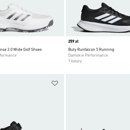
Price
259 zł
nse 3.0 Wide Golf Shoes
Buty Runfalcon 5 Running
rformance
Damskie Performance
7 kolory
 życzeń
Dodaj do listy życzeń