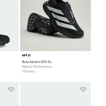
Price
649 zł
Buty Adizero EVO SL
Męskie Performance
10 kolory
Dodaj do listy życzeń
Dodaj do li