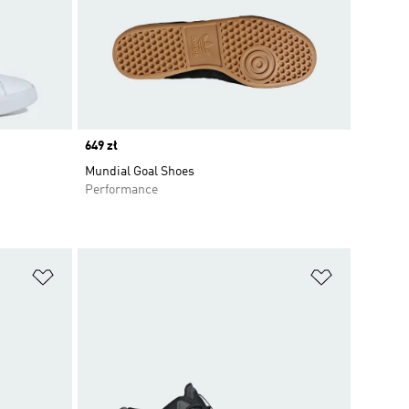
Price
649 zł
Mundial Goal Shoes
Performance
Dodaj do listy życzeń
Dodaj do li