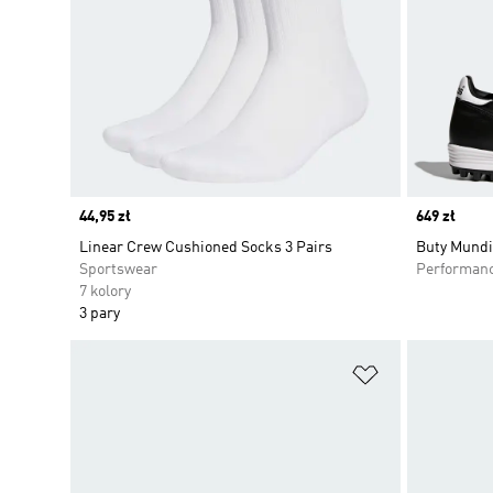
Price
44,95 zł
Price
649 zł
Linear Crew Cushioned Socks 3 Pairs
Buty Mundi
Sportswear
Performan
7 kolory
3 pary
Dodaj do listy