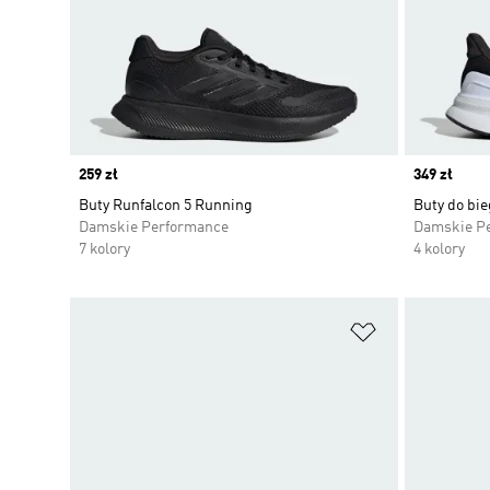
Price
259 zł
Price
349 zł
Buty Runfalcon 5 Running
Buty do bie
Damskie Performance
Damskie P
7 kolory
4 kolory
Dodaj do listy