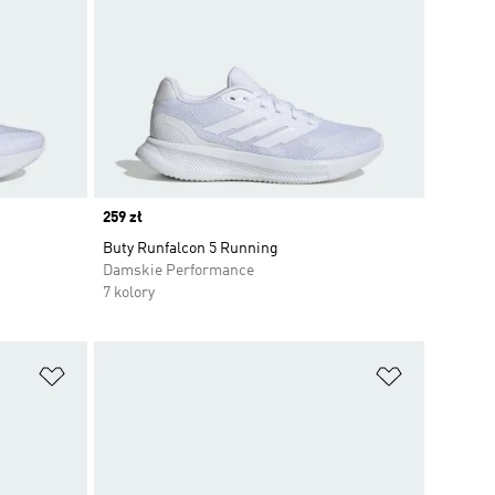
Price
259 zł
Buty Runfalcon 5 Running
Damskie Performance
7 kolory
Dodaj do listy życzeń
Dodaj do li