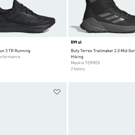
Price
599 zł
run 5 TR Running
Buty Terrex Trailmaker 2.0 Mid Go
erformance
Hiking
Męskie TERREX
2 kolory
 życzeń
Dodaj do listy życzeń