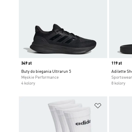
Price
349 zł
Price
119 zł
Buty do biegania Ultrarun 5
Adilette Sh
Męskie Performance
Sportswea
4 kolory
8 kolory
Dodaj do listy