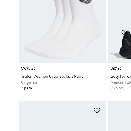
Price
59,95 zł
Price
329 zł
Trefoil Cushion Crew Socks 3 Pairs
Buty Terre
Originals
Męskie TE
3 pary
9 kolory
Dodaj do listy