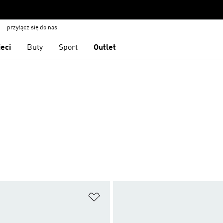
przyłącz się do nas
ieci
Buty
Sport
Outlet
 życzeń
Dodaj do listy życzeń