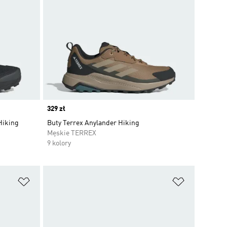
Price
329 zł
Hiking
Buty Terrex Anylander Hiking
Męskie TERREX
9 kolory
Dodaj do listy życzeń
Dodaj do li