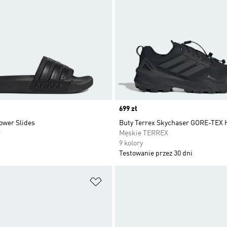
Price
699 zł
ower Slides
Buty Terrex Skychaser GORE-TEX 
r
Męskie TERREX
9 kolory
Testowanie przez 30 dni
 życzeń
Dodaj do listy życzeń