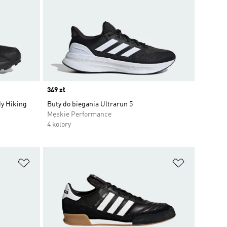
Price
349 zł
dy Hiking
Buty do biegania Ultrarun 5
Męskie Performance
4 kolory
Dodaj do listy życzeń
Dodaj do li