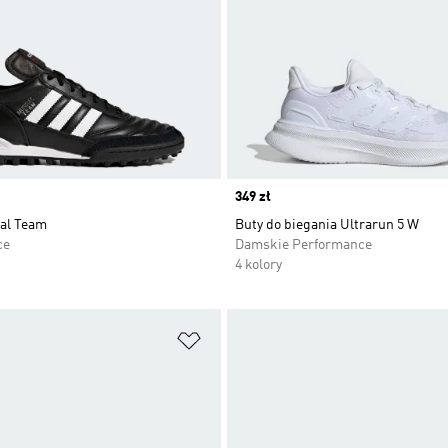
Price
349 zł
al Team
Buty do biegania Ultrarun 5 W
ce
Damskie Performance
4 kolory
 życzeń
Dodaj do listy życzeń