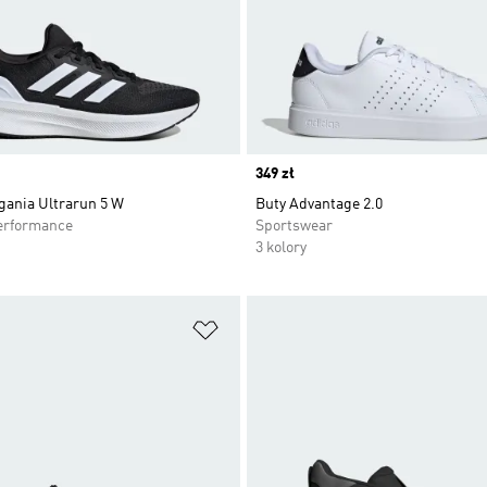
Price
349 zł
gania Ultrarun 5 W
Buty Advantage 2.0
erformance
Sportswear
3 kolory
 życzeń
Dodaj do listy życzeń