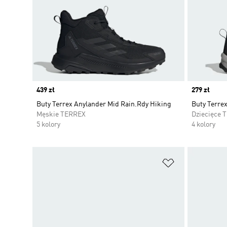
Price
439 zł
Price
279 zł
Buty Terrex Anylander Mid Rain.Rdy Hiking
Buty Terre
Męskie TERREX
Dziecięce 
5 kolory
4 kolory
Dodaj do listy