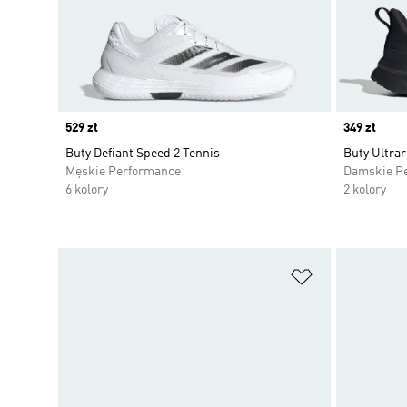
Price
529 zł
Price
349 zł
Buty Defiant Speed 2 Tennis
Buty Ultra
Męskie Performance
Damskie P
6 kolory
2 kolory
Dodaj do listy