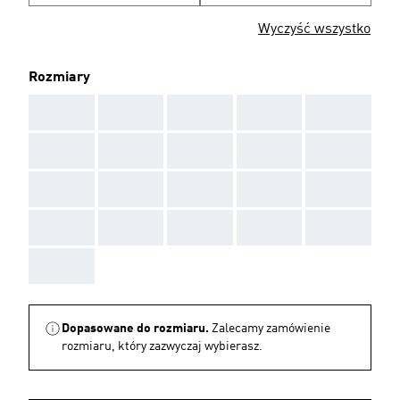
Wyczyść wszystko
Rozmiary
AAA
AAA
AAA
AAA
AAA
AAA
AAA
AAA
AAA
AAA
AAA
AAA
AAA
AAA
AAA
AAA
AAA
AAA
AAA
AAA
AAA
Dopasowane do rozmiaru.
Zalecamy zamówienie
rozmiaru, który zazwyczaj wybierasz.