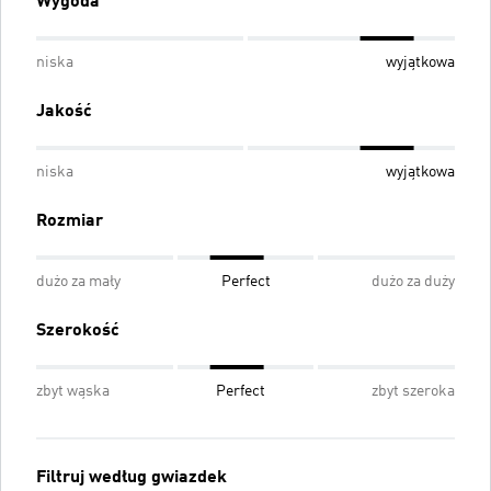
Wygoda
niska
wyjątkowa
Jakość
niska
wyjątkowa
Rozmiar
dużo za mały
Perfect
dużo za duży
Szerokość
zbyt wąska
Perfect
zbyt szeroka
Filtruj według gwiazdek