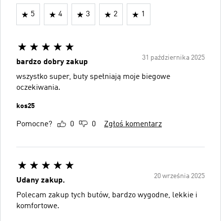
5
4
3
2
1
31 października 2025
bardzo dobry zakup
wszystko super, buty spełniają moje biegowe
oczekiwania.
kos25
Pomocne?
0
0
Zgłoś komentarz
20 września 2025
Udany zakup.
Polecam zakup tych butów, bardzo wygodne, lekkie i
komfortowe.