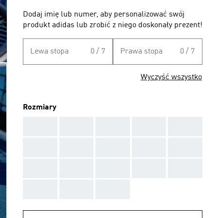
Dodaj imię lub numer, aby personalizować swój
produkt adidas lub zrobić z niego doskonały prezent!
Lewa stopa
0 / 7
Prawa stopa
0 / 7
Wyczyść wszystko
Rozmiary
AAA
AAA
AAA
AAA
AAA
AAA
AAA
AAA
AAA
AAA
AAA
AAA
AAA
AAA
AAA
AAA
AAA
AAA