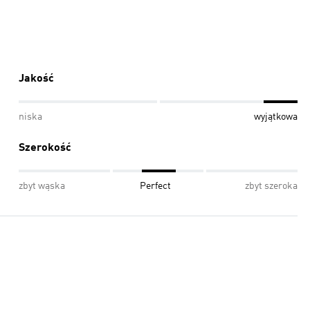
Jakość
niska
wyjątkowa
Szerokość
zbyt wąska
Perfect
zbyt szeroka