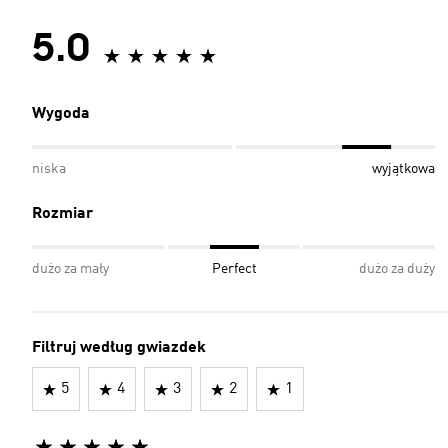
5.0
Wygoda
niska
wyjątkowa
Rozmiar
dużo za mały
Perfect
dużo za duży
Filtruj według gwiazdek
5
4
3
2
1