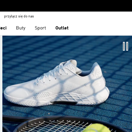
przyłącz się do nas
ieci
Buty
Sport
Outlet