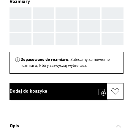
Rozmiary
AAA
AAA
AAA
AAA
AAA
AAA
AAA
AAA
AAA
AAA
AAA
AAA
AAA
AAA
AAA
Dopasowane do rozmiaru.
Zalecamy zamówienie
rozmiaru, który zazwyczaj wybierasz.
Dodaj do koszyka
Opis