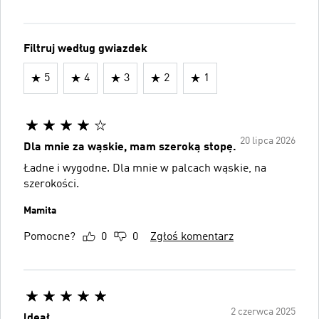
Filtruj według gwiazdek
5
4
3
2
1
20 lipca 2026
Dla mnie za wąskie, mam szeroką stopę.
Ładne i wygodne. Dla mnie w palcach wąskie, na
szerokości.
Mamita
Pomocne?
0
0
Zgłoś komentarz
2 czerwca 2025
ldeał