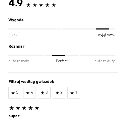
4.9
Wygoda
niska
wyjątkowa
Rozmiar
dużo za mały
Perfect
dużo za duży
Filtruj według gwiazdek
5
4
3
2
1
super