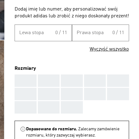
Dodaj imię lub numer, aby personalizować swój
produkt adidas lub zrobić z niego doskonały prezent!
Lewa stopa
0 / 11
Prawa stopa
0 / 11
Wyczyść wszystko
Rozmiary
AAA
AAA
AAA
AAA
AAA
AAA
AAA
AAA
AAA
AAA
AAA
AAA
AAA
Dopasowane do rozmiaru.
Zalecamy zamówienie
rozmiaru, który zazwyczaj wybierasz.