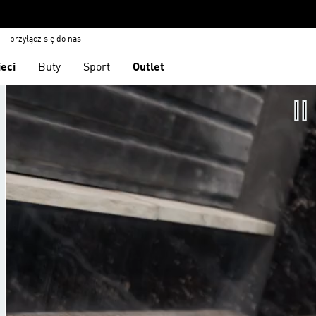
przyłącz się do nas
ieci
Buty
Sport
Outlet