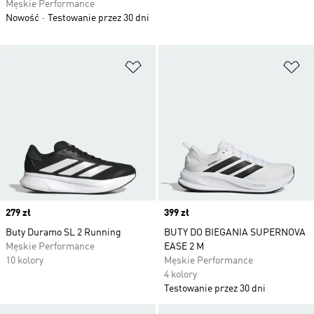
Męskie Performance
Nowość
Testowanie przez 30 dni
Dodaj do listy życzeń
Do
Price
279 zł
Price
399 zł
Buty Duramo SL 2 Running
BUTY DO BIEGANIA SUPERNOVA
Męskie Performance
EASE 2 M
10 kolory
Męskie Performance
4 kolory
Testowanie przez 30 dni