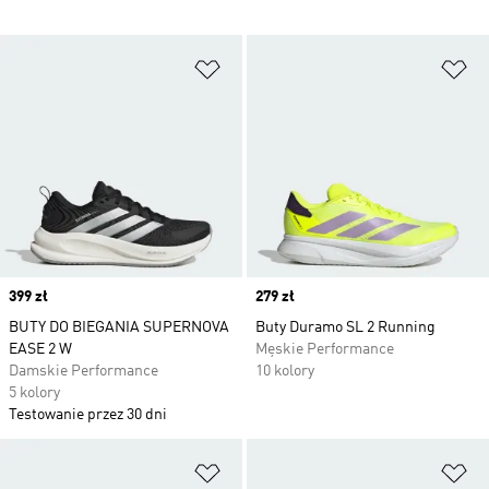
Dodaj do listy życzeń
Do
Price
399 zł
Price
279 zł
BUTY DO BIEGANIA SUPERNOVA
Buty Duramo SL 2 Running
EASE 2 W
Męskie Performance
Damskie Performance
10 kolory
5 kolory
Testowanie przez 30 dni
Dodaj do listy życzeń
Do