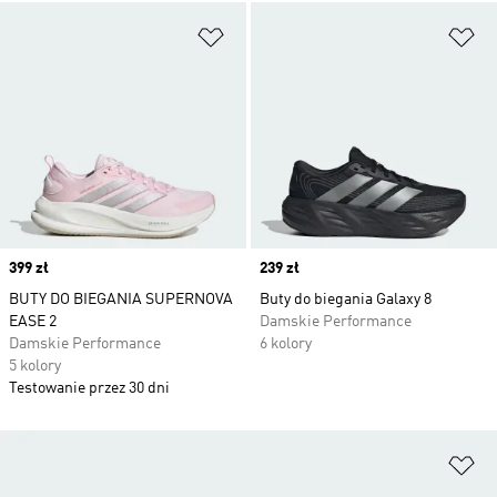
Dodaj do listy życzeń
Do
Price
399 zł
Price
239 zł
BUTY DO BIEGANIA SUPERNOVA
Buty do biegania Galaxy 8
EASE 2
Damskie Performance
Damskie Performance
6 kolory
5 kolory
Testowanie przez 30 dni
Do