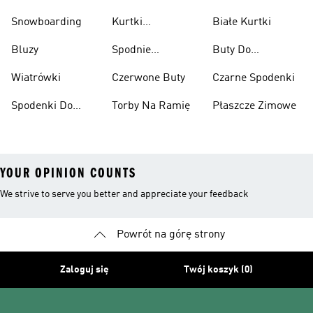
Podnoszenia
Snowboarding
Kurtki
Białe Kurtki
Ciężarów
Narciarskie
Bluzy
Spodnie
Buty Do
Narciarskie
Koszykówki
Wiatrówki
Czerwone Buty
Czarne Spodenki
Spodenki Do
Torby Na Ramię
Płaszcze Zimowe
Kolan
YOUR OPINION COUNTS
We strive to serve you better and appreciate your feedback
Powrót na górę strony
Zaloguj się
Twój koszyk (0)