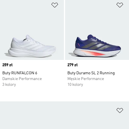
Dodaj do listy życzeń
Do
Price
259 zł
Price
279 zł
Buty RUNFALCON 6
Buty Duramo SL 2 Running
Damskie Performance
Męskie Performance
3 kolory
10 kolory
Do