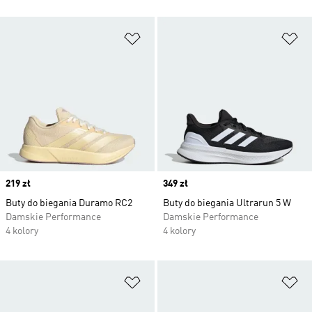
Dodaj do listy życzeń
Do
Price
219 zł
Price
349 zł
Buty do biegania Duramo RC2
Buty do biegania Ultrarun 5 W
Damskie Performance
Damskie Performance
4 kolory
4 kolory
Dodaj do listy życzeń
Do