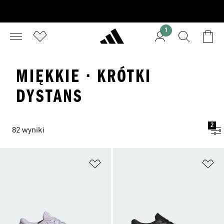
1
MIĘKKIE · KRÓTKI
DYSTANS
2
82 wyniki
Dodaj do listy życzeń
Do