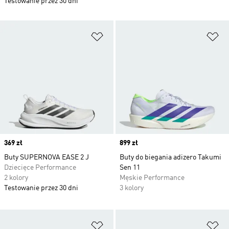
Testowanie przez 30 dni
Dodaj do listy życzeń
Do
Price
369 zł
Price
899 zł
Buty SUPERNOVA EASE 2 J
Buty do biegania adizero Takumi
Dziecięce Performance
Sen 11
2 kolory
Męskie Performance
Testowanie przez 30 dni
3 kolory
Dodaj do listy życzeń
Do