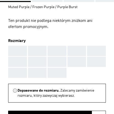
Muted Purple / Frozen Purple / Purple Burst
Ten produkt nie podlega niektórym zniżkom ani
ofertom promocyjnym.
Rozmiary
AAA
AAA
AAA
AAA
AAA
AAA
AAA
AAA
AAA
AAA
AAA
AAA
AAA
Dopasowane do rozmiaru.
Zalecamy zamówienie
rozmiaru, który zazwyczaj wybierasz.