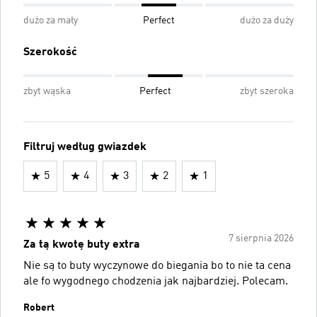
dużo za mały
Perfect
dużo za duży
Szerokość
zbyt wąska
Perfect
zbyt szeroka
Filtruj według gwiazdek
5
4
3
2
1
7 sierpnia 2026
Za tą kwotę buty extra
Nie są to buty wyczynowe do biegania bo to nie ta cena
ale fo wygodnego chodzenia jak najbardziej. Polecam.
Robert