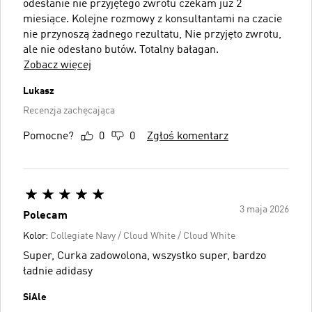
odesłanie nie przyjętego zwrotu czekam już 2
miesiące. Kolejne rozmowy z konsultantami na czacie
nie przynoszą żadnego rezultatu, Nie przyjęto zwrotu,
ale nie odesłano butów. Totalny bałagan.
Zobacz więcej
Lukasz
Recenzja zachęcająca
Pomocne?
0
0
Zgłoś komentarz
3 maja 2026
Polecam
Kolor:
Collegiate Navy / Cloud White / Cloud White
Super, Curka zadowolona, wszystko super, bardzo
ładnie adidasy
SiAle