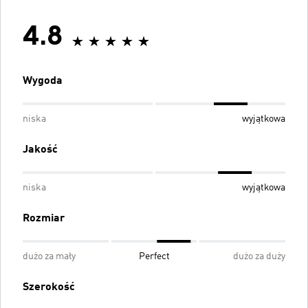
4.8
Wygoda
niska
wyjątkowa
Jakość
niska
wyjątkowa
Rozmiar
dużo za mały
Perfect
dużo za duży
Szerokość