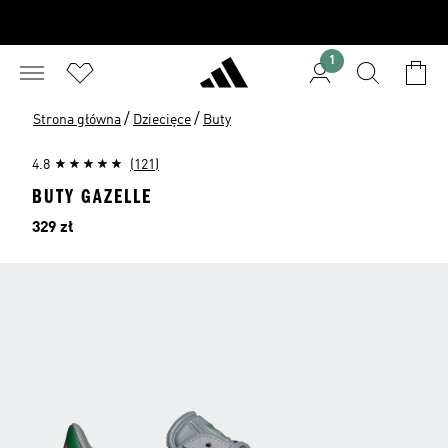
1
/
/
Strona główna
Dziecięce
Buty
4.8
(121)
BUTY GAZELLE
Cena
329 zł