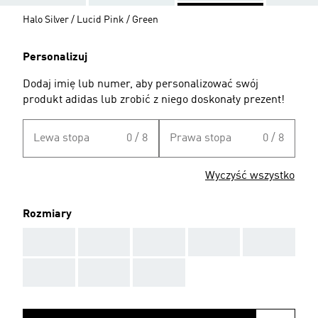
Halo Silver / Lucid Pink / Green
Personalizuj
Dodaj imię lub numer, aby personalizować swój
produkt adidas lub zrobić z niego doskonały prezent!
Lewa stopa
0 / 8
Prawa stopa
0 / 8
Wyczyść wszystko
Rozmiary
AAA
AAA
AAA
AAA
AAA
AAA
AAA
AAA