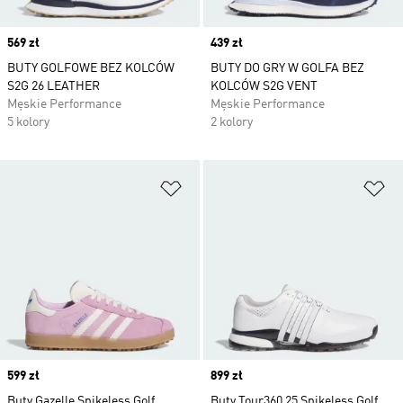
Price
569 zł
Price
439 zł
BUTY GOLFOWE BEZ KOLCÓW
BUTY DO GRY W GOLFA BEZ
S2G 26 LEATHER
KOLCÓW S2G VENT
Męskie Performance
Męskie Performance
5 kolory
2 kolory
Dodaj do listy życzeń
Do
Price
599 zł
Price
899 zł
Buty Gazelle Spikeless Golf
Buty Tour360 25 Spikeless Golf