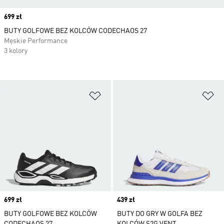
Price
699 zł
BUTY GOLFOWE BEZ KOLCÓW CODECHAOS 27
Męskie Performance
3 kolory
Dodaj do listy życzeń
Do
Price
699 zł
Price
439 zł
BUTY GOLFOWE BEZ KOLCÓW
BUTY DO GRY W GOLFA BEZ