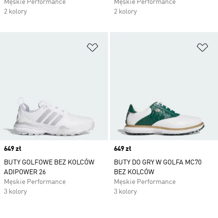
Męskie Performance
Męskie Performance
2 kolory
2 kolory
Dodaj do listy życzeń
Do
Price
649 zł
Price
649 zł
BUTY GOLFOWE BEZ KOLCÓW
BUTY DO GRY W GOLFA MC70
ADIPOWER 26
BEZ KOLCÓW
Męskie Performance
Męskie Performance
3 kolory
3 kolory