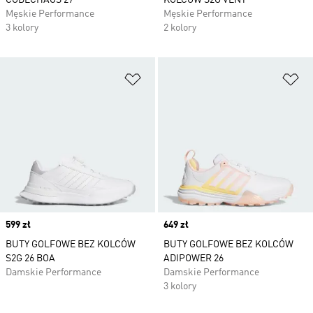
CODECHAOS 27
KOLCÓW S2G VENT
Męskie Performance
Męskie Performance
3 kolory
2 kolory
Dodaj do listy życzeń
Do
Price
599 zł
Price
649 zł
BUTY GOLFOWE BEZ KOLCÓW
BUTY GOLFOWE BEZ KOLCÓW
S2G 26 BOA
ADIPOWER 26
Damskie Performance
Damskie Performance
3 kolory