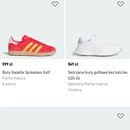
Dodaj do listy życzeń
Do
Price
599 zł
Price
569 zł
Buty Gazelle Spikeless Golf
Skórzane buty golfowe bez kolców
Performance
S2G 26
6 kolory
Damskie Performance
3 kolory
Do