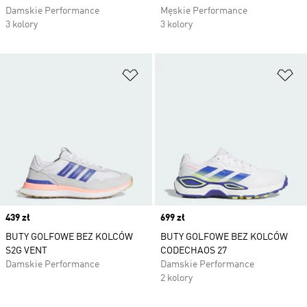
Damskie Performance
Męskie Performance
3 kolory
3 kolory
Dodaj do listy życzeń
Do
Price
439 zł
Price
699 zł
BUTY GOLFOWE BEZ KOLCÓW
BUTY GOLFOWE BEZ KOLCÓW
S2G VENT
CODECHAOS 27
Damskie Performance
Damskie Performance
2 kolory