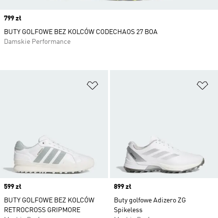
Price
799 zł
BUTY GOLFOWE BEZ KOLCÓW CODECHAOS 27 BOA
Damskie Performance
Dodaj do listy życzeń
Do
Price
599 zł
Price
899 zł
BUTY GOLFOWE BEZ KOLCÓW
Buty golfowe Adizero ZG
RETROCROSS GRIPMORE
Spikeless