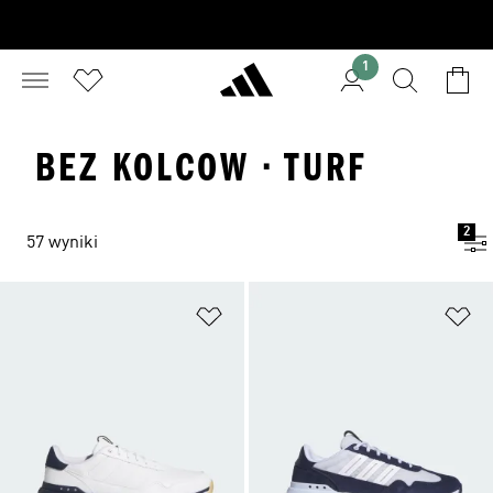
1
BEZ KOLCOW · TURF
2
57 wyniki
Dodaj do listy życzeń
Do