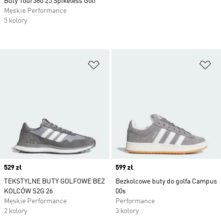
Buty Tour360 25 Spikeless Golf
Męskie Performance
5 kolory
Dodaj do listy życzeń
Do
Price
529 zł
Price
599 zł
TEKSTYLNE BUTY GOLFOWE BEZ
Bezkolcowe buty do golfa Campus
KOLCÓW S2G 26
00s
Męskie Performance
Performance
2 kolory
3 kolory