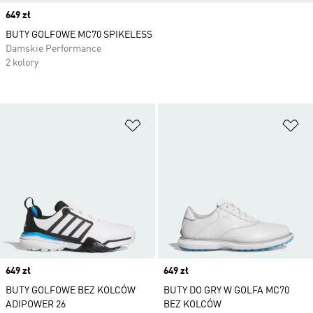
Price
649 zł
BUTY GOLFOWE MC70 SPIKELESS
Damskie Performance
2 kolory
Dodaj do listy życzeń
Do
Price
649 zł
Price
649 zł
BUTY GOLFOWE BEZ KOLCÓW
BUTY DO GRY W GOLFA MC70
ADIPOWER 26
BEZ KOLCÓW