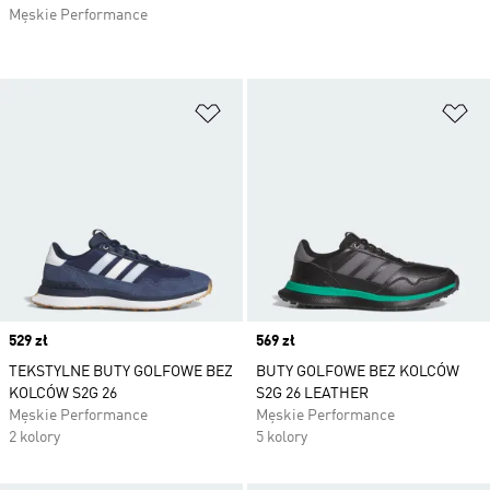
Męskie Performance
Dodaj do listy życzeń
Do
Price
529 zł
Price
569 zł
TEKSTYLNE BUTY GOLFOWE BEZ
BUTY GOLFOWE BEZ KOLCÓW
KOLCÓW S2G 26
S2G 26 LEATHER
Męskie Performance
Męskie Performance
2 kolory
5 kolory