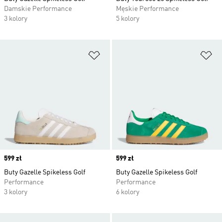
Damskie Performance
Męskie Performance
3 kolory
5 kolory
Dodaj do listy życzeń
Do
Price
599 zł
Price
599 zł
Buty Gazelle Spikeless Golf
Buty Gazelle Spikeless Golf
Performance
Performance
3 kolory
6 kolory