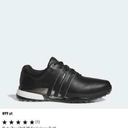
Price
899 zł
(1)