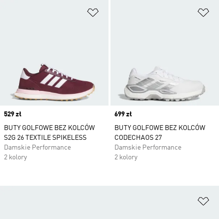
Dodaj do listy życzeń
Do
Price
529 zł
Price
699 zł
BUTY GOLFOWE BEZ KOLCÓW
BUTY GOLFOWE BEZ KOLCÓW
S2G 26 TEXTILE SPIKELESS
CODECHAOS 27
Damskie Performance
Damskie Performance
2 kolory
2 kolory
Do