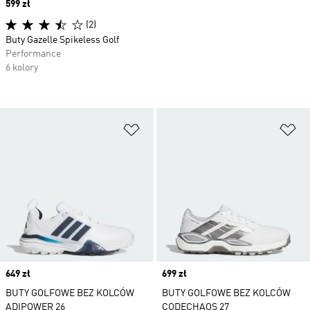
Price
599 zł
(2)
Buty Gazelle Spikeless Golf
Performance
6 kolory
Dodaj do listy życzeń
Do
Price
649 zł
Price
699 zł
BUTY GOLFOWE BEZ KOLCÓW
BUTY GOLFOWE BEZ KOLCÓW
ADIPOWER 26
CODECHAOS 27