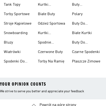
Tank Topy
Kurtki
Buty
Przeciwdeszczowe
Wspinaczkowe
Torby Sportowe
Białe Buty
Polary
Stroje Kąpielowe
Odzież Sportowa
Buty Do
Podnoszenia
Snowboarding
Kurtki
Białe Kurtki
Ciężarów
Narciarskie
Bluzy
Spodnie
Buty Do
Narciarskie
Koszykówki
Wiatrówki
Czerwone Buty
Czarne Spodenki
Spodenki Do
Torby Na Ramię
Płaszcze Zimowe
Kolan
YOUR OPINION COUNTS
We strive to serve you better and appreciate your feedback
Powrót na górę strony