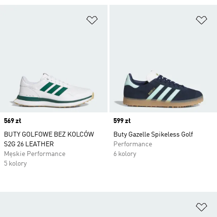
Dodaj do listy życzeń
Do
Price
569 zł
Price
599 zł
BUTY GOLFOWE BEZ KOLCÓW
Buty Gazelle Spikeless Golf
S2G 26 LEATHER
Performance
Męskie Performance
6 kolory
5 kolory
Do