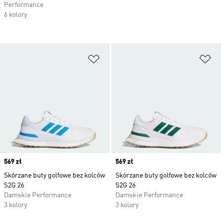
Performance
6 kolory
Dodaj do listy życzeń
Do
Price
569 zł
Price
569 zł
Skórzane buty golfowe bez kolców
Skórzane buty golfowe bez kolców
S2G 26
S2G 26
Damskie Performance
Damskie Performance
3 kolory
3 kolory