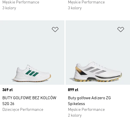
Męskie Performance
Męskie Performance
3 kolory
3 kolory
Dodaj do listy życzeń
Do
Price
369 zł
Price
899 zł
BUTY GOLFOWE BEZ KOLCÓW
Buty golfowe Adizero ZG
S2G 26
Spikeless
Dziecięce Performance
Męskie Performance
2 kolory