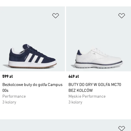
Dodaj do listy życzeń
Do
Price
599 zł
Price
649 zł
Bezkolcowe buty do golfa Campus
BUTY DO GRY W GOLFA MC70
00s
BEZ KOLCÓW
Performance
Męskie Performance
3 kolory
3 kolory
Do