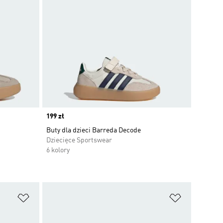
Price
199 zł
Buty dla dzieci Barreda Decode
Dziecięce Sportswear
6 kolory
Dodaj do listy życzeń
Dodaj do li