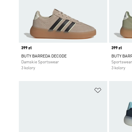
Price
399 zł
Price
399 zł
BUTY BARREDA DECODE
BUTY BAR
Damskie Sportswear
Sportswea
3 kolory
3 kolory
Dodaj do listy