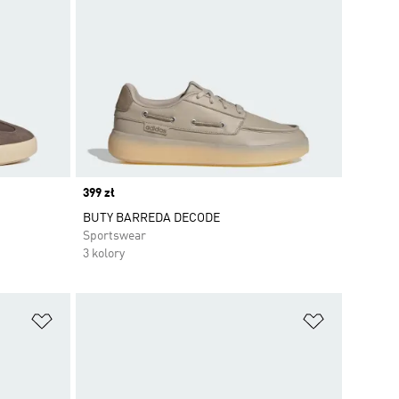
Price
399 zł
BUTY BARREDA DECODE
Sportswear
3 kolory
Dodaj do listy życzeń
Dodaj do li