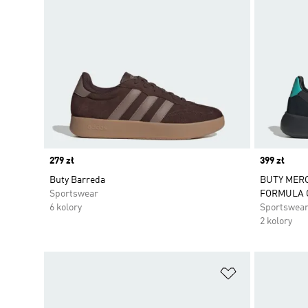
Price
279 zł
Price
399 zł
Buty Barreda
BUTY MER
Sportswear
FORMULA 
6 kolory
Sportswea
2 kolory
Dodaj do listy