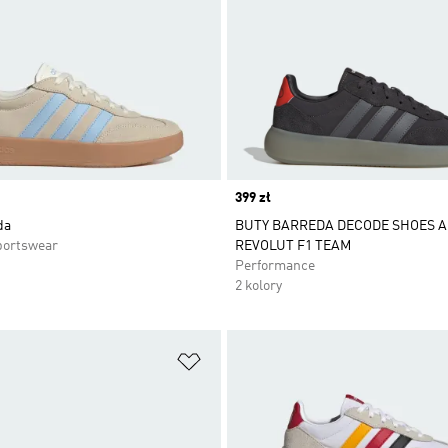
Price
399 zł
da
BUTY BARREDA DECODE SHOES A
portswear
REVOLUT F1 TEAM
Performance
2 kolory
 życzeń
Dodaj do listy życzeń