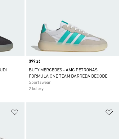
Price
399 zł
UDI
BUTY MERCEDES - AMG PETRONAS
FORMULA ONE TEAM BARREDA DECODE
Sportswear
2 kolory
Dodaj do listy życzeń
Dodaj do li