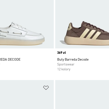
Price
369 zł
REDA DECODE
Buty Barreda Decode
r
Sportswear
12 kolory
 życzeń
Dodaj do listy życzeń