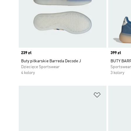
Price
239 zł
Price
399 zł
Buty piłkarskie Barreda Decode J
BUTY BAR
Dziecięce Sportswear
Sportswea
4 kolory
3 kolory
Dodaj do listy