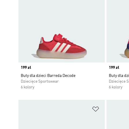
Price
199 zł
Price
199 zł
Buty dla dzieci Barreda Decode
Buty dla dz
Dziecięce Sportswear
Dziecięce 
6 kolory
6 kolory
Dodaj do listy