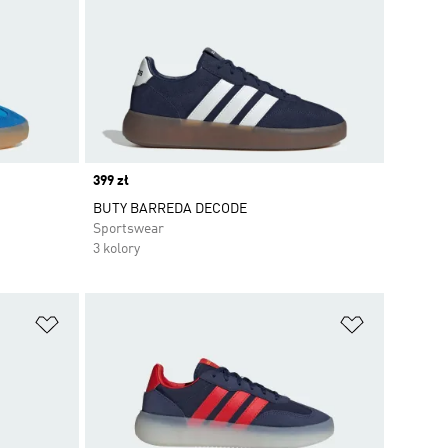
Price
399 zł
BUTY BARREDA DECODE
Sportswear
3 kolory
Dodaj do listy życzeń
Dodaj do li