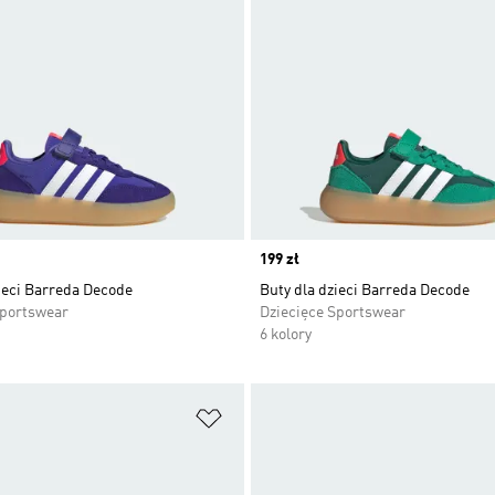
Price
199 zł
ieci Barreda Decode
Buty dla dzieci Barreda Decode
Sportswear
Dziecięce Sportswear
6 kolory
 życzeń
Dodaj do listy życzeń