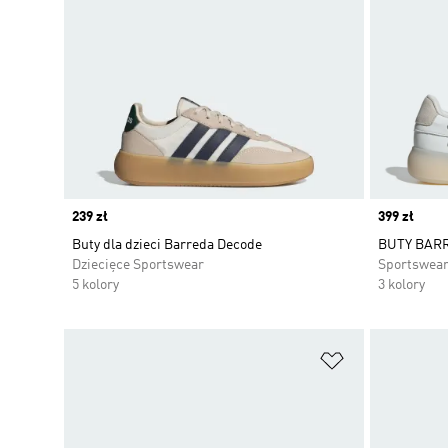
Price
239 zł
Price
399 zł
Buty dla dzieci Barreda Decode
BUTY BAR
Dziecięce Sportswear
Sportswea
5 kolory
3 kolory
Dodaj do listy