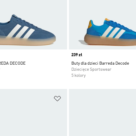
Price
239 zł
REDA DECODE
Buty dla dzieci Barreda Decode
r
Dziecięce Sportswear
5 kolory
 życzeń
Dodaj do listy życzeń