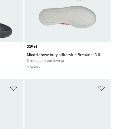
Price
239 zł
Młodzieżowe buty piłkarskie Breaknet 3.0
Dziecięce Sportswear
4 kolory
Dodaj do listy życzeń
Dodaj do li