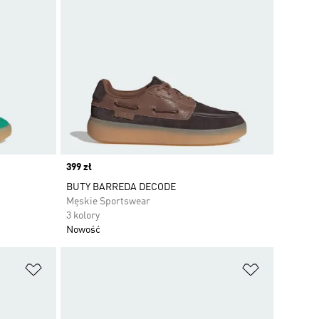
Price
399 zł
BUTY BARREDA DECODE
Męskie Sportswear
3 kolory
Nowość
Dodaj do listy życzeń
Dodaj do li