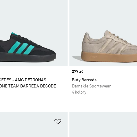
Price
279 zł
CEDES - AMG PETRONAS
Buty Barreda
ONE TEAM BARREDA DECODE
Damskie Sportswear
r
4 kolory
 życzeń
Dodaj do listy życzeń