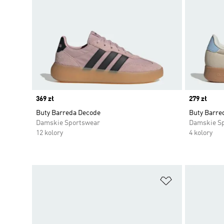
Price
369 zł
Price
279 zł
Buty Barreda Decode
Buty Barre
Damskie Sportswear
Damskie S
12 kolory
4 kolory
Dodaj do listy