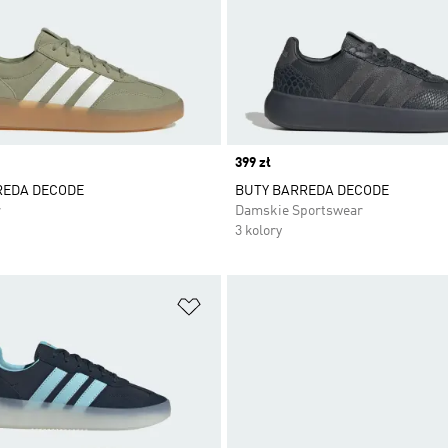
Price
399 zł
REDA DECODE
BUTY BARREDA DECODE
r
Damskie Sportswear
3 kolory
 życzeń
Dodaj do listy życzeń