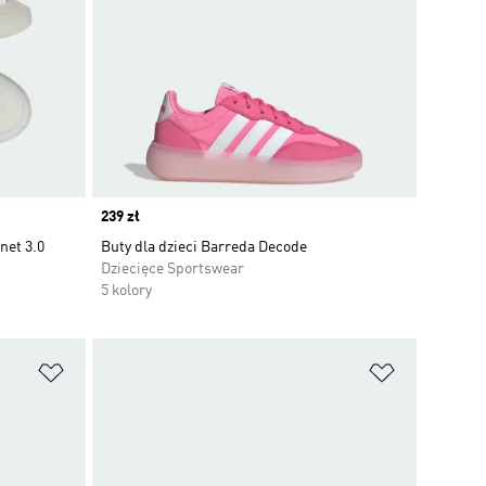
Price
239 zł
net 3.0
Buty dla dzieci Barreda Decode
Dziecięce Sportswear
5 kolory
Dodaj do listy życzeń
Dodaj do li