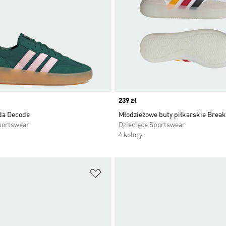
Price
239 zł
da Decode
Młodzieżowe buty piłkarskie Break
portswear
Dziecięce Sportswear
4 kolory
 życzeń
Dodaj do listy życzeń