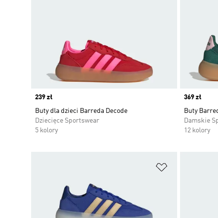
Price
239 zł
Price
369 zł
Buty dla dzieci Barreda Decode
Buty Barre
Dziecięce Sportswear
Damskie S
5 kolory
12 kolory
Dodaj do listy