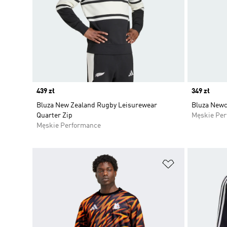
Price
439 zł
Price
349 zł
Bluza New Zealand Rugby Leisurewear
Bluza Newc
Quarter Zip
Męskie Pe
Męskie Performance
Dodaj do listy