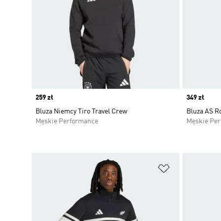
Price
259 zł
Price
349 zł
Bluza Niemcy Tiro Travel Crew
Bluza AS R
Męskie Performance
Męskie Pe
Dodaj do listy