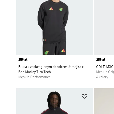
Price
259 zł
Price
259 zł
Bluza z zaokrąglonym dekoltem Jamajka x
GOLF ADIC
Bob Marley Tiro Tech
Męskie Ori
Męskie Performance
6 kolory
Dodaj do listy