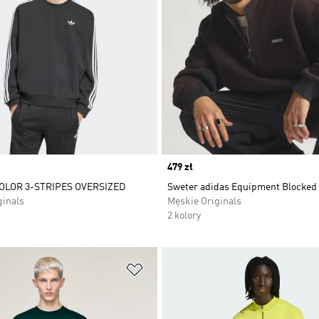
Price
479 zł
OLOR 3-STRIPES OVERSIZED
Sweter adidas Equipment Blocked 
ginals
Męskie Originals
2 kolory
 życzeń
Dodaj do listy życzeń