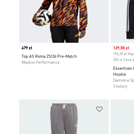
Price
479 zł
Sale price
129,50 zł
194,25 zł Naj
Top AS Roma 25/26 Pre-Match
259 zł Cena 
Męskie Performance
Essentials 
Hoodie
Damskie S
3 kolory
Dodaj do listy