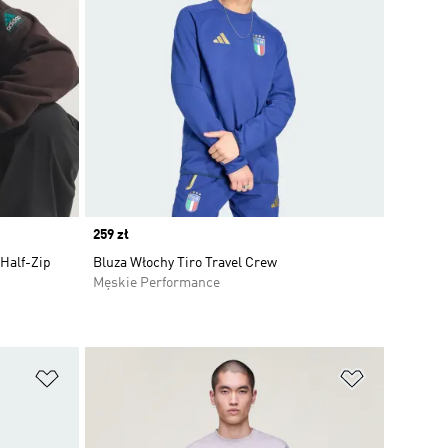
Price
259 zł
Half-Zip
Bluza Włochy Tiro Travel Crew
Męskie Performance
Dodaj do listy życzeń
Dodaj do li