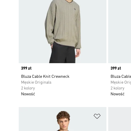
Price
399 zł
Price
399 zł
Bluza Cable Knit Crewneck
Bluza Cabl
Męskie Originals
Męskie Ori
2 kolory
2 kolory
Nowość
Nowość
Dodaj do listy