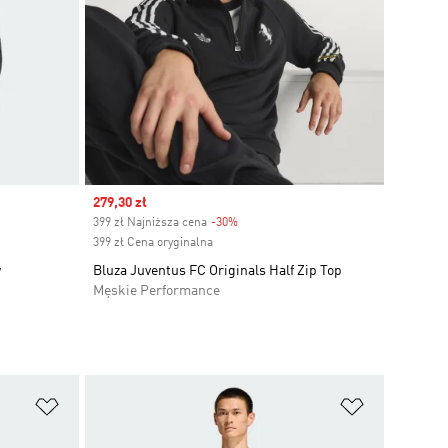
Sale price
279,30 zł
399 zł Najniższa cena
-30%
Discount
399 zł Cena oryginalna
w
Bluza Juventus FC Originals Half Zip Top
Męskie Performance
Dodaj do listy życzeń
Dodaj do li