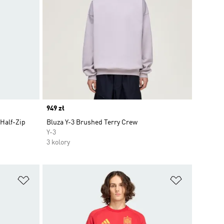
Price
949 zł
Half-Zip
Bluza Y-3 Brushed Terry Crew
Y-3
3 kolory
Dodaj do listy życzeń
Dodaj do li