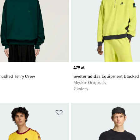
Price
479 zł
Brushed Terry Crew
Sweter adidas Equipment Blocked 
Męskie Originals
2 kolory
 życzeń
Dodaj do listy życzeń