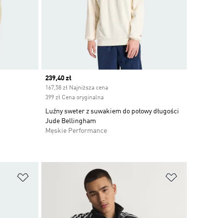
Current price
239,40 zł
167,58 zł Najniższa cena
399 zł Cena oryginalna
Luźny sweter z suwakiem do połowy długości
Jude Bellingham
Męskie Performance
Dodaj do listy życzeń
Dodaj do li