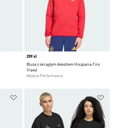
Price
259 zł
t
Bluza z okrągłym dekoltem Hiszpania Tiro
Travel
Męskie Performance
Dodaj do listy życzeń
Dodaj do li