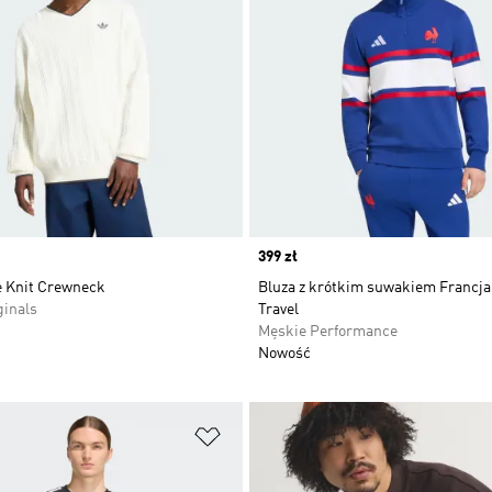
Price
399 zł
e Knit Crewneck
Bluza z krótkim suwakiem Francj
ginals
Travel
Męskie Performance
Nowość
 życzeń
Dodaj do listy życzeń