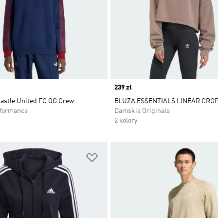
Price
239 zł
astle United FC OG Crew
BLUZA ESSENTIALS LINEAR CRO
rformance
Damskie Originals
2 kolory
 życzeń
Dodaj do listy życzeń