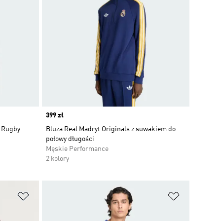
Price
399 zł
a Rugby
Bluza Real Madryt Originals z suwakiem do
połowy długości
Męskie Performance
2 kolory
Dodaj do listy życzeń
Dodaj do li