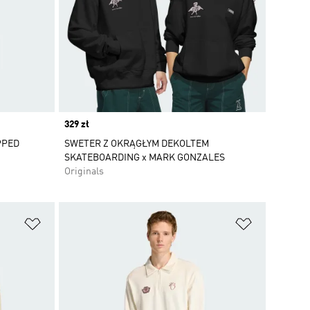
Price
329 zł
PPED
SWETER Z OKRĄGŁYM DEKOLTEM
SKATEBOARDING x MARK GONZALES
Originals
Dodaj do listy życzeń
Dodaj do li