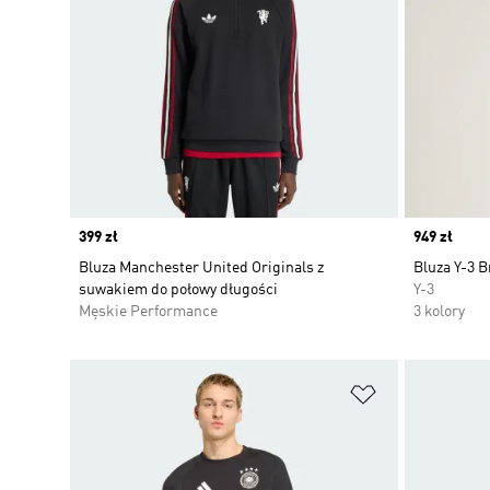
Price
399 zł
Price
949 zł
Bluza Manchester United Originals z
Bluza Y-3 
suwakiem do połowy długości
Y-3
Męskie Performance
3 kolory
Dodaj do listy