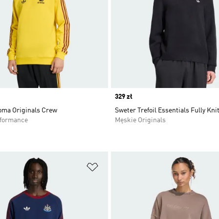
Price
329 zł
oma Originals Crew
Sweter Trefoil Essentials Fully Kni
rformance
Męskie Originals
 życzeń
Dodaj do listy życzeń