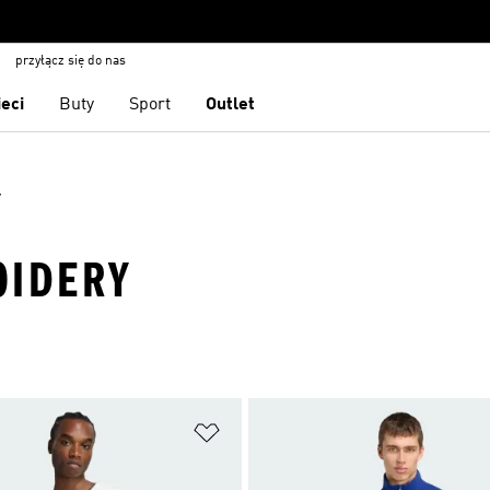
przyłącz się do nas
ieci
Buty
Sport
Outlet
y
OIDERY
 życzeń
Dodaj do listy życzeń