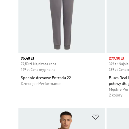
Current price
95,40 zł
Sale price
279,30 zł
79,50 zł Najniższa cena
399 zł Najni
159 zł Cena oryginalna
399 zł Cena 
Spodnie dresowe Entrada 22
Bluza Real
Dziecięce Performance
połowy dłu
Męskie Pe
2 kolory
Dodaj do listy